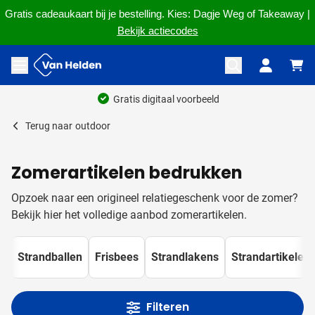
Gratis cadeaukaart bij je bestelling. Kies: Dagje Weg of Takeaway |
Bekijk actiecodes
Ga naar de inhoud
Menu openen
Ruim 60 jaar ervaring
Terug naar
outdoor
Zomerartikelen bedrukken
Opzoek naar een origineel relatiegeschenk voor de zomer?
Bekijk hier het volledige aanbod zomerartikelen.
Strandballen
Frisbees
Strandlakens
Strandartikelen
Filteren