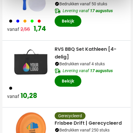
Bedrukken vanaf 50 stuks
Levering vanaf
17 augustus
001
005
007
019
008
Bekijk
Normale prijs
Speciale prijs
1,74
2,56
vanaf
RVS BBQ Set Kathleen [4-
delig]
Bedrukken vanaf 4 stuks
Levering vanaf
17 augustus
Bekijk
001
10,28
vanaf
Gerecycleerd
Frisbee Drift | Gerecycleerd
Bedrukken vanaf 250 stuks