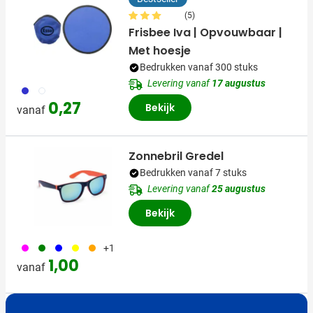
(5)
Frisbee Iva | Opvouwbaar |
Met hoesje
Bedrukken vanaf 300 stuks
Levering vanaf
17 augustus
023
002
0,27
Bekijk
vanaf
Zonnebril Gredel
Bedrukken vanaf 7 stuks
Levering vanaf
25 augustus
Bekijk
046
004
005
006
007
+1
1,00
vanaf