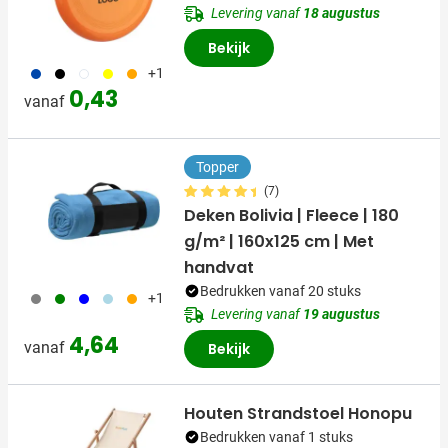
Levering vanaf
18 augustus
Bekijk
023
001
002
006
007
+1
0,43
vanaf
Topper
(7)
Deken Bolivia | Fleece | 180
g/m² | 160x125 cm | Met
handvat
Bedrukken vanaf 20 stuks
003
004
005
018
007
+1
Levering vanaf
19 augustus
4,64
vanaf
Bekijk
Houten Strandstoel Honopu
Bedrukken vanaf 1 stuks