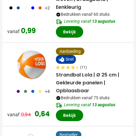
Eenkleurig
001
023
002
005
007
+2
Bedrukken vanaf 60 stuks
Levering vanaf
13 augustus
0,99
vanaf
Bekijk
Aanbieding
Snel
(11)
Strandbal Lola | Ø 25 cm |
Gekleurde panelen |
Opblaasbaar
002
024
004
005
006
+4
Bedrukken vanaf 75 stuks
Levering vanaf
13 augustus
Normale prijs
Speciale prijs
0,64
0,94
vanaf
Bekijk
Bestseller