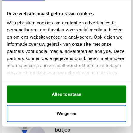
Levering vanaf
18 augustus
Bekijk
Deze website maakt gebruik van cookies
002
005
006
007
019
+1
We gebruiken cookies om content en advertenties te
1,27
vanaf
personaliseren, om functies voor social media te bieden
en om ons websiteverkeer te analyseren. Ook delen we
informatie over uw gebruik van onze site met onze
Aanbieding
partners voor social media, adverteren en analyse. Deze
(5)
partners kunnen deze gegevens combineren met andere
Frisbee Freestyle | Ø 21,3 cm |
informatie die u aan ze heeft verstrekt of die ze hebben
Made in Holland
verzameld op basis van uw gebruik van hun services.
Bedrukken vanaf 100 stuks
Levering vanaf
18 augustus
001
002
037
004
006
+2
Normale prijs
Speciale prijs
0,88
Bekijk
Alles toestaan
1,47
vanaf
Weigeren
Aanbieding
Beachballset Eliza | Hout | 2
batjes