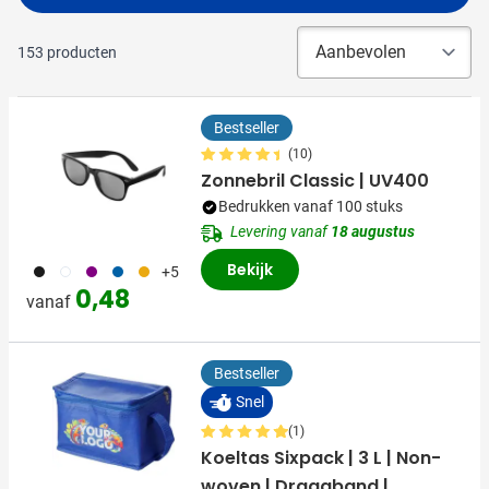
153
producten
Bestseller
(10)
Zonnebril Classic | UV400
Bedrukken vanaf 100 stuks
Levering vanaf
18 augustus
Bekijk
001
002
024
005
006
+5
0,48
vanaf
Bestseller
Snel
(1)
Koeltas Sixpack | 3 L | Non-
woven | Draagband |