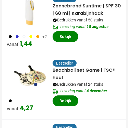
Zonnebrand Suntime | SPF 30
| 60 ml | Karabijnhaak
Bedrukken vanaf 50 stuks
Levering vanaf
18 augustus
001
023
002
006
007
Bekijk
+2
1,44
vanaf
Bestseller
Beachball set Game | FSC®
hout
Bedrukken vanaf 24 stuks
Levering vanaf
4 december
001
Bekijk
4,27
vanaf
Bestseller