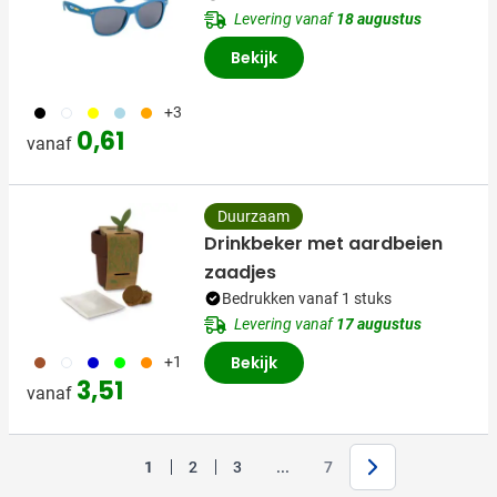
Levering vanaf
18 augustus
Bekijk
001
002
006
018
007
+3
0,61
vanaf
Duurzaam
Drinkbeker met aardbeien
zaadjes
Bedrukken vanaf 1 stuks
Levering vanaf
17 augustus
011
002
005
029
007
Bekijk
+1
3,51
vanaf
Volgende
Jump forward
1
2
3
...
7
U lees momenteel pagina
Pagina
Pagina
Pagina