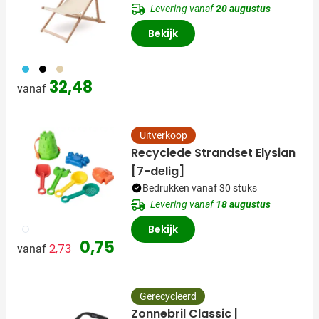
Levering vanaf
20 augustus
Bekijk
033
001
357
32,48
vanaf
Uitverkoop
Recyclede Strandset Elysian
[7-delig]
Bedrukken vanaf 30 stuks
Levering vanaf
18 augustus
009
Bekijk
Normale prijs
Speciale prijs
0,75
2,73
vanaf
Gerecycleerd
Zonnebril Classic |