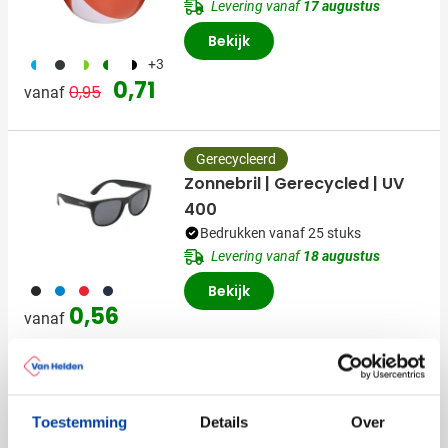
Levering vanaf
17 augustus
Bekijk
187
001
188
224
169
+3
Normale prijs
Speciale prijs
0,71
0,95
vanaf
Gerecycleerd
Zonnebril | Gerecycled | UV
400
Bedrukken vanaf 25 stuks
Levering vanaf
18 augustus
001
018
008
307
Bekijk
0,56
vanaf
Zonnebril | Spiegelglazen | UV
400
Toestemming
Details
Over
Bedrukken vanaf 25 stuks