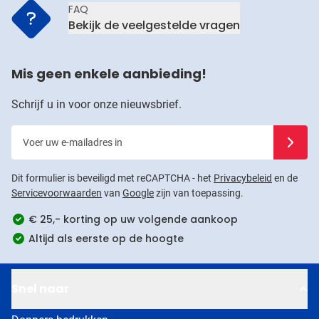
FAQ
Bekijk de veelgestelde vragen
Mis geen enkele aanbieding!
Schrijf u in voor onze nieuwsbrief.
Voer uw e-mailadres in
Schrijf u
Dit formulier is beveiligd met reCAPTCHA - het
Privacybeleid
en de
Servicevoorwaarden
van
Google
zijn van toepassing.
€ 25,- korting op uw volgende aankoop
Altijd als eerste op de hoogte
Snel naar