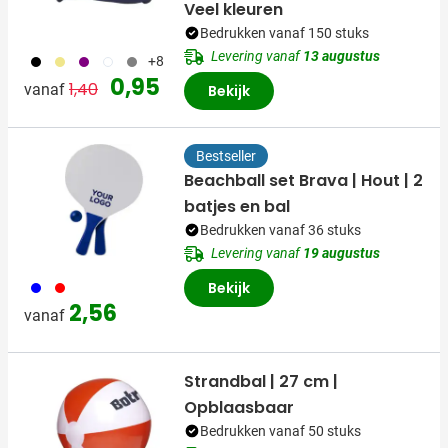
Veel kleuren
Bedrukken vanaf 150 stuks
Levering vanaf
13 augustus
001
013
024
002
003
+8
Normale prijs
Speciale prijs
0,95
1,40
vanaf
Bekijk
Bestseller
Beachball set Brava | Hout | 2
batjes en bal
Bedrukken vanaf 36 stuks
Levering vanaf
19 augustus
005
008
Bekijk
2,56
vanaf
Strandbal | 27 cm |
Opblaasbaar
Bedrukken vanaf 50 stuks