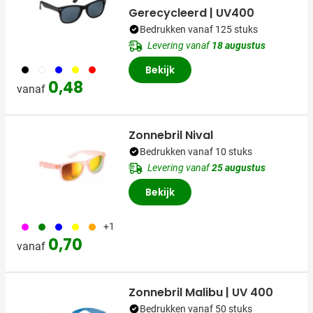
Gerecycleerd | UV400
Bedrukken vanaf 125 stuks
Levering vanaf
18 augustus
001
002
005
006
008
Bekijk
0,48
vanaf
Zonnebril Nival
Bedrukken vanaf 10 stuks
Levering vanaf
25 augustus
Bekijk
046
004
005
006
007
+1
0,70
vanaf
Zonnebril Malibu | UV 400
Bedrukken vanaf 50 stuks