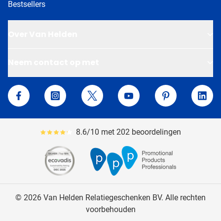
Bestsellers
Over Van Helden
Neem contact op met
Van Helden Relatiegeschenken
Facebook
Instagram
Twitter
YouTube
Pinterest
Linke
8.6/10 met 202 beoordelingen
Gemiddeld reviewpercentage is 86
© 2026 Van Helden Relatiegeschenken BV. Alle rechten
voorbehouden