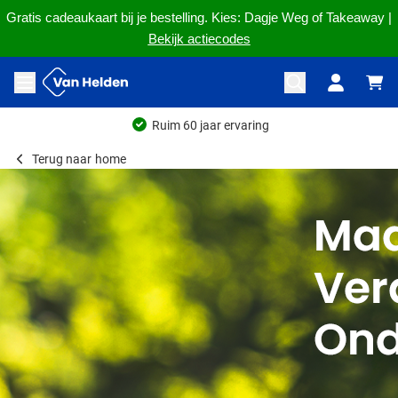
Gratis cadeaukaart bij je bestelling. Kies: Dagje Weg of Takeaway |
Bekijk actiecodes
Ga naar de inhoud
Menu openen
Ruim 60 jaar ervaring
Terug naar
home