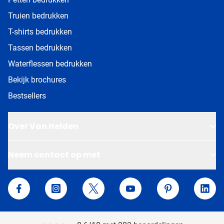
Truien bedrukken
T-shirts bedrukken
Tassen bedrukken
Waterflessen bedrukken
Bekijk brochures
Bestsellers
Over Van Helden
Neem contact op met
Van Helden Relatiegeschenken
Facebook
Instagram
Twitter
YouTube
Pinterest
Linke