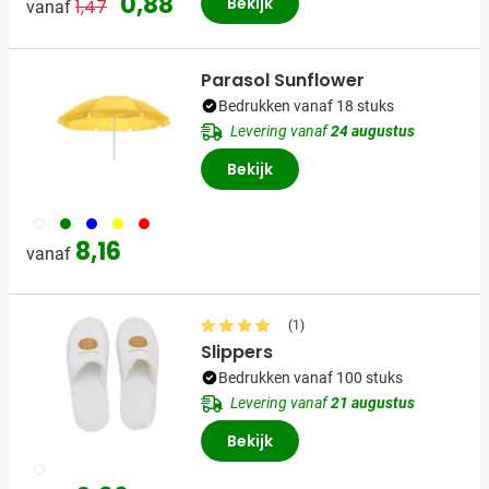
0,88
Bekijk
1,47
vanaf
Parasol Sunflower
Bedrukken vanaf 18 stuks
Levering vanaf
24 augustus
Bekijk
002
004
005
006
008
8,16
vanaf
(1)
Slippers
Bedrukken vanaf 100 stuks
Levering vanaf
21 augustus
Bekijk
002