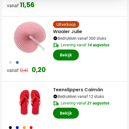
11,56
vanaf
Uitverkoop
Waaier Julie
Bedrukken vanaf 300 stuks
Levering vanaf
14 augustus
Bekijk
002
005
Normale prijs
Speciale prijs
0,20
0,41
vanaf
Teenslippers Caimán
Bedrukken vanaf 12 stuks
Levering vanaf
21 augustus
Bekijk
001
005
007
008