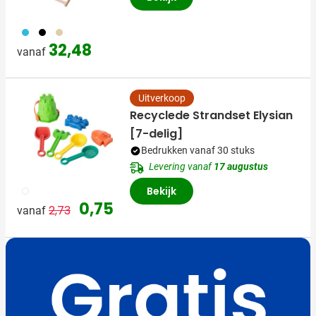
033
001
357
32,48
vanaf
Uitverkoop
Recyclede Strandset Elysian
[7-delig]
Bedrukken vanaf 30 stuks
Levering vanaf
17 augustus
009
Bekijk
Normale prijs
Speciale prijs
0,75
2,73
vanaf