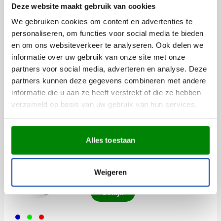
Normale prijs
Speciale prijs
1,74
Deze website maakt gebruik van cookies
2,56
vanaf
We gebruiken cookies om content en advertenties te
personaliseren, om functies voor social media te bieden
Uitverkoop
en om ons websiteverkeer te analyseren. Ook delen we
Parasol Solstice | Ø 150 cm |
informatie over uw gebruik van onze site met onze
UV-coating | Met draagtas
partners voor social media, adverteren en analyse. Deze
Bedrukken vanaf 6 stuks
partners kunnen deze gegevens combineren met andere
Levering vanaf
18 augustus
informatie die u aan ze heeft verstrekt of die ze hebben
verzameld op basis van uw gebruik van hun services.
006
007
029
018
008
Bekijk
Normale prijs
Speciale prijs
4,45
12,98
vanaf
Alles toestaan
Koelbox Classic [10 L]
Bedrukken vanaf 1 stuks
Weigeren
Levering vanaf
19 augustus
Bekijk
005
029
008