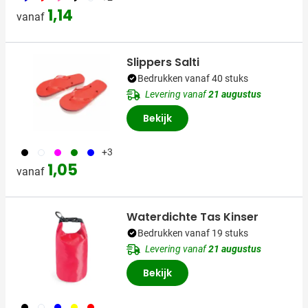
1,14
vanaf
Slippers Salti
Bedrukken vanaf 40 stuks
Levering vanaf
21 augustus
Bekijk
001
002
046
004
005
+3
1,05
vanaf
Waterdichte Tas Kinser
Bedrukken vanaf 19 stuks
Levering vanaf
21 augustus
Bekijk
001
002
005
006
008