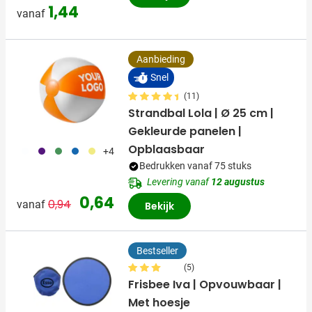
1,44
vanaf
Aanbieding
Snel
(11)
Strandbal Lola | Ø 25 cm |
Gekleurde panelen |
Opblaasbaar
002
024
004
005
006
+4
Bedrukken vanaf 75 stuks
Levering vanaf
12 augustus
Normale prijs
Speciale prijs
0,64
0,94
vanaf
Bekijk
Bestseller
(5)
Frisbee Iva | Opvouwbaar |
Met hoesje