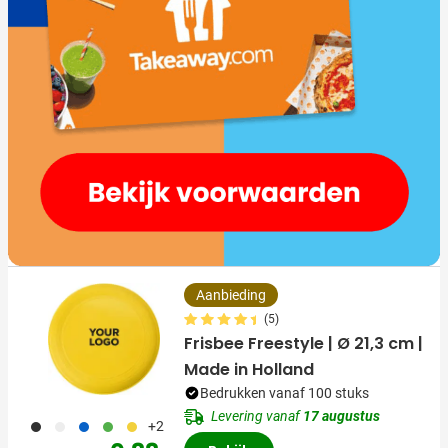
Aanbieding
(5)
Frisbee Freestyle | Ø 21,3 cm |
Made in Holland
Bedrukken vanaf 100 stuks
Levering vanaf
17 augustus
001
002
037
004
006
+2
Normale prijs
Speciale prijs