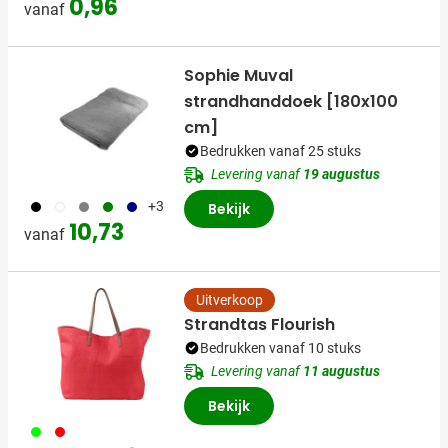
0,96
vanaf
Sophie Muval
strandhanddoek [180x100
cm]
Bedrukken vanaf 25 stuks
Levering vanaf
19 augustus
001
002
003
004
005
+3
Bekijk
10,73
vanaf
Uitverkoop
Strandtas Flourish
Bedrukken vanaf 10 stuks
Levering vanaf
11 augustus
Bekijk
019
008