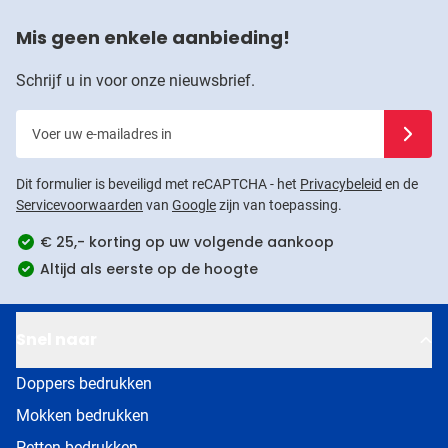
Mis geen enkele aanbieding!
Schrijf u in voor onze nieuwsbrief.
Voer uw e-mailadres in
Schrijf u
Dit formulier is beveiligd met reCAPTCHA - het
Privacybeleid
en de
Servicevoorwaarden
van
Google
zijn van toepassing.
€ 25,- korting op uw volgende aankoop
Altijd als eerste op de hoogte
Snel naar
Doppers bedrukken
Mokken bedrukken
Petten bedrukken