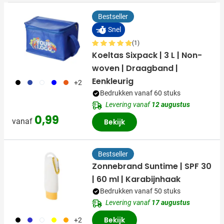
Bestseller
Snel
(1)
Koeltas Sixpack | 3 L | Non-
woven | Draagband |
Eenkleurig
001
023
002
005
007
+2
Bedrukken vanaf 60 stuks
Levering vanaf
12 augustus
0,99
vanaf
Bekijk
Bestseller
Zonnebrand Suntime | SPF 30
| 60 ml | Karabijnhaak
Bedrukken vanaf 50 stuks
Levering vanaf
17 augustus
001
023
002
006
007
Bekijk
+2