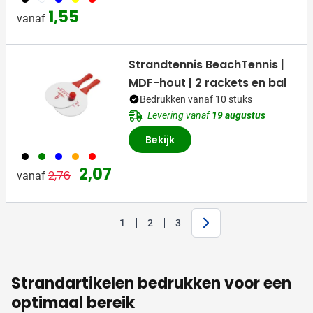
1,55
vanaf
Strandtennis BeachTennis |
MDF-hout | 2 rackets en bal
Bedrukken vanaf 10 stuks
Levering vanaf
19 augustus
Bekijk
001
004
005
007
008
Normale prijs
Speciale prijs
2,07
2,76
vanaf
Volgende
1
2
3
U lees momenteel pagina
Pagina
Pagina
Strandartikelen bedrukken voor een
optimaal bereik