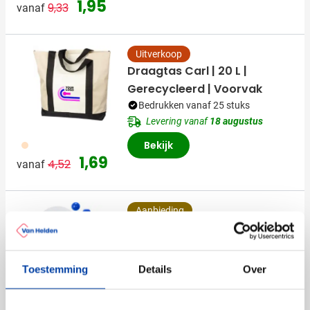
Normale prijs
Speciale prijs
1,95
9,33
vanaf
Uitverkoop
Draagtas Carl | 20 L |
Gerecycleerd | Voorvak
Bedrukken vanaf 25 stuks
Levering vanaf
18 augustus
357
Bekijk
Normale prijs
Speciale prijs
1,69
4,52
vanaf
Aanbieding
Beachballset Eliza | Hout | 2
batjes
Bedrukken vanaf 50 stuks
Toestemming
Details
Over
Levering vanaf
14 augustus
001
005
007
019
008
Bekijk