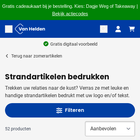
Gratis cadeaukaart bij je bestelling. Kies: Dagje Weg of Takeaway |
Bekijk actiecodes
Ga naar de inhoud
Menu openen
Ruim 60 jaar ervaring
Terug naar
zomerartikelen
Strandartikelen bedrukken
Trekken uw relaties naar de kust? Verras ze met leuke en
handige strandartikelen bedrukt met uw logo en/of tekst.
Filteren
52
producten