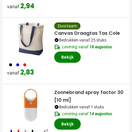
2,94
vanaf
Duurzaam
Canvas Draagtas Tas Cole
Bedrukken vanaf 25 stuks
Levering vanaf
18 augustus
Bekijk
001
005
008
2,83
vanaf
Zonnebrand spray factor 30
[10 ml]
Bedrukken vanaf 1 stuks
Levering vanaf
14 augustus
Bekijk
187
188
189
169
504
+2