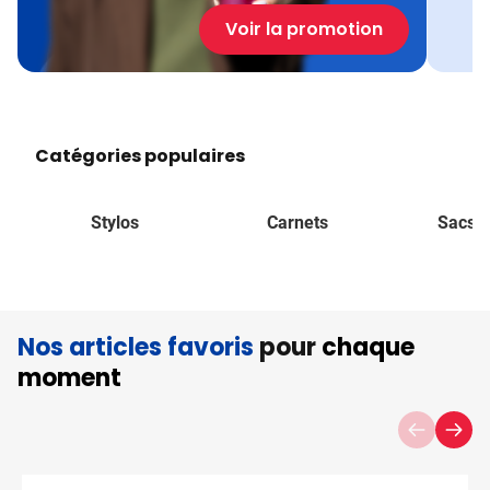
Voir la promotion
Catégories populaires
Stylos
Carnets
Sacs à
Nos articles favoris
pour
chaque
moment
Cliquer pour passer le carrousel