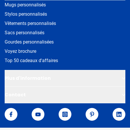
Mugs personnalisés
Stylos personnalisés
Vêtements personnalisés
Sacs personnalisés
Gourdes personnalisées
Voyez brochure
Top 50 cadeaux d'affaires
Plus d'information
Contact
Van Helden
Facebook
YouTube
Instagram
Pinterest
Linke