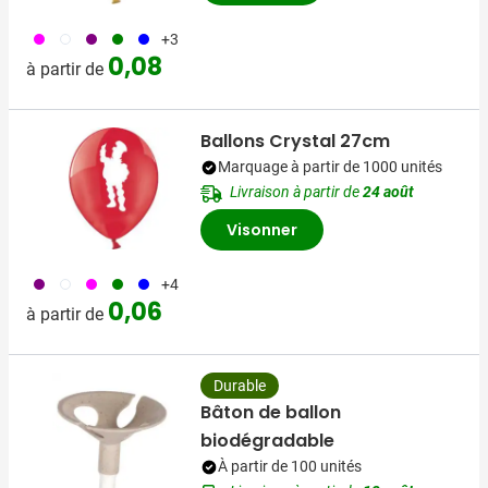
046
970
024
004
005
+3
0,08
à partir de
Ballons Crystal 27cm
Marquage à partir de 1000 unités
Livraison à partir de
24 août
Visonner
024
970
046
004
005
+4
0,06
à partir de
Durable
Bâton de ballon
biodégradable
À partir de 100 unités