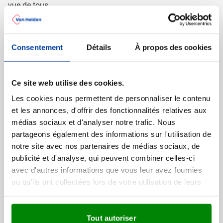
vue de tous.
Choisir des moments opportuns pour
utiliser des ballons personnalisés
Consentement
Détails
À propos des cookies
Choisissez judicieusement le moment d'utiliser des ballons
personnalisés. Ils sont idéaux pour embellir les
Ce site web utilise des cookies.
événements festifs, tant pour les particuliers que pour les
Les cookies nous permettent de personnaliser le contenu
entreprises. Pour les mariages, les anniversaires et autres
et les annonces, d'offrir des fonctionnalités relatives aux
fêtes familiales, les ballons avec photo ou prénom ajoutent
médias sociaux et d'analyser notre trafic. Nous
une touche de surprise et de convivialité à vos décorations.
partageons également des informations sur l'utilisation de
Pour les entreprises, les ballons personnalisés avec le logo,
notre site avec nos partenaires de médias sociaux, de
un slogan ou d'autres messages publicitaires sont parfaits
publicité et d'analyse, qui peuvent combiner celles-ci
pour attirer l'attention lors d'opérations promotionnelles ou
avec d'autres informations que vous leur avez fournies
d'événements d'entreprise.
ou qu'ils ont collectées lors de votre utilisation de leurs
services.
Donnez une meilleure visibilité à
votre marque avec le ballon
Tout autoriser