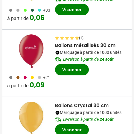
Visonner
908
491
153
374
033
+33
0,06
à partir de
(1)
Ballons métallisés 30 cm
Marquage à partir de 1000 unités
Livraison à partir de
24 août
Visonner
908
090
097
031
032
+21
0,09
à partir de
Ballons Crystal 30 cm
Marquage à partir de 1000 unités
Livraison à partir de
24 août
Visonner