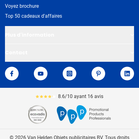
Voyez brochure
Top 50 cadeaux d'affaires
Plus d'information
Contact
Van Helden
Facebook
YouTube
Instagram
Pinterest
Linke
8.6/10 ayant 16 avis
Le pourcentage moyen d'avis est de 86
© 2026 Van Helden Objets publicitaires BV. Tous droits