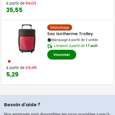
Prix normal
Prix spécial
94,03
à partir de
35,55
Déstockage
Sac isotherme Trolley
Marquage à partir de 3 unités
Livraison à partir de
17 août
Visonner
008
Prix normal
Prix spécial
24,48
à partir de
5,29
Besoin d'aide ?
Nos employés sont disponibles les jours ouvrables jusqu'à