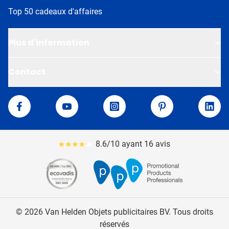
Top 50 cadeaux d'affaires
Plus d'information
Contact
Van Helden
Facebook
YouTube
Instagram
Pinterest
Linke
8.6/10 ayant 16 avis
Le pourcentage moyen d'avis est de 86
© 2026 Van Helden Objets publicitaires BV. Tous droits
réservés