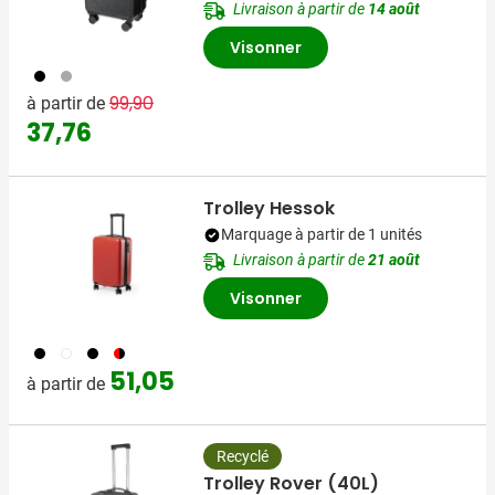
Livraison à partir de
14 août
Visonner
001
491
Prix normal
Prix spécial
99,90
à partir de
37,76
Trolley Hessok
Marquage à partir de 1 unités
Livraison à partir de
21 août
Visonner
001
002
005
008
51,05
à partir de
Recyclé
Trolley Rover (40L)