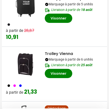
Marquage à partir de 5 unités
Livraison à partir de
18 août
Visonner
001
Prix normal
Prix spécial
28,87
à partir de
10,91
Trolley Vienna
Marquage à partir de 6 unités
Livraison à partir de
25 août
Visonner
001
046
005
21,33
à partir de
Déstockage