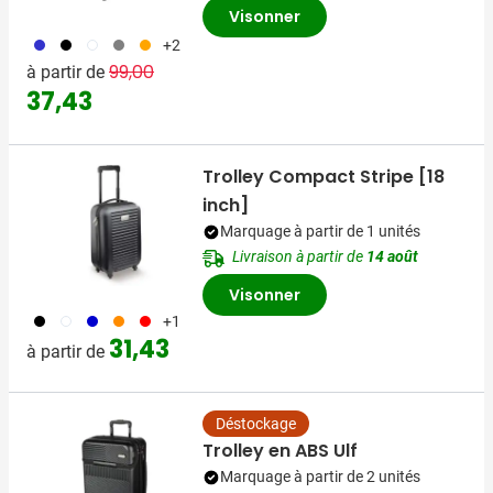
Visonner
023
001
002
003
007
+2
Prix normal
Prix spécial
99,00
à partir de
37,43
Trolley Compact Stripe [18
inch]
Marquage à partir de 1 unités
Livraison à partir de
14 août
Visonner
001
002
005
007
008
+1
31,43
à partir de
Déstockage
Trolley en ABS Ulf
Marquage à partir de 2 unités