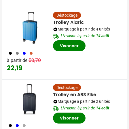
Déstockage
Trolley Alaric
Marquage à partir de 4 unités
Livraison à partir de
14 août
Visonner
001
003
005
028
Prix normal
Prix spécial
58,70
à partir de
22,19
Déstockage
Trolley en ABS Elke
Marquage à partir de 2 unités
Livraison à partir de
14 août
Visonner
001
005
491