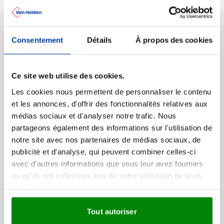
Trolley Rimple
Marquage à partir de 2 unités
Livraison à partir de
14 août
Consentement
Détails
À propos des cookies
Visonner
002
Prix normal
Prix spécial
99,99
Ce site web utilise des cookies.
à partir de
33,80
Les cookies nous permettent de personnaliser le contenu
et les annonces, d'offrir des fonctionnalités relatives aux
médias sociaux et d'analyser notre trafic. Nous
Chariot cabine | 35 l |
partageons également des informations sur l'utilisation de
Bagage à main autorisée
notre site avec nos partenaires de médias sociaux, de
Marquage à partir de 2 unités
publicité et d'analyse, qui peuvent combiner celles-ci
Livraison à partir de
19 août
avec d'autres informations que vous leur avez fournies
ou qu'ils ont collectées lors de votre utilisation de leurs
Visonner
services.
001
Prix normal
Prix spécial
44,69
à partir de
Tout autoriser
22,35