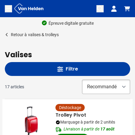
Aller au contenu
Ouvrir le menu
Épreuve digitale gratuite
Retour à
valises & trolleys
Valises
Filtre
17
articles
Déstockage
Trolley Pivot
Marquage à partir de 2 unités
Livraison à partir de
17 août