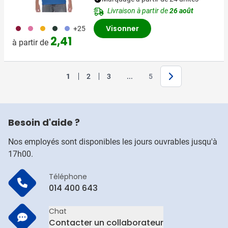
Livraison à partir de
26 août
071
072
031
374
354
Visonner
+25
2,41
à partir de
Suivant
Jump forward
1
2
3
...
5
Vous lisez actuellement la page
Page
Page
Page
Besoin d'aide ?
Nos employés sont disponibles les jours ouvrables jusqu'à
17h00.
Téléphone
014 400 643
Chat
Contacter un collaborateur