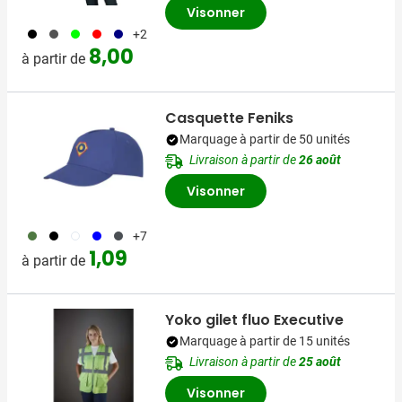
Visonner
001
387
019
008
536
+2
8,00
à partir de
Casquette Feniks
Marquage à partir de 50 unités
Livraison à partir de
26 août
Visonner
232
001
002
005
874
+7
1,09
à partir de
Yoko gilet fluo Executive
Marquage à partir de 15 unités
Livraison à partir de
25 août
Visonner