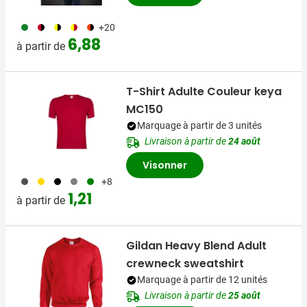
790
175
076
297
210
+20
6,88
à partir de
T-Shirt Adulte Couleur keya
MC150
Marquage à partir de 3 unités
Livraison à partir de
24 août
Visonner
491
031
001
003
004
+8
1,21
à partir de
Gildan Heavy Blend Adult
crewneck sweatshirt
Marquage à partir de 12 unités
Livraison à partir de
25 août