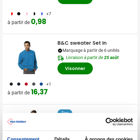
188
001
189
169
973
+7
0,98
à partir de
B&C sweater Set In
Marquage à partir de 6 unités
Livraison à partir de
25 août
Visonner
001
536
008
390
948
+1
16,37
à partir de
Top
Polo chemise Ricardo
Marquage à partir de 10 unités
Livraison à partir de
25 août
Consentement
Détails
À propos des cookies