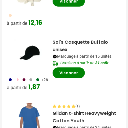
Visonner
357
12,16
à partir de
Sol's Casquette Buffalo
unisex
Marquage à partir de 15 unités
Livraison à partir de
31 août
Visonner
492
294
010
099
134
+26
1,87
à partir de
(1)
Gildan t-shirt Heavyweight
Cotton Youth
Marquage à partir de 24 unités