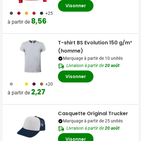
Visonner
150
372
031
097
374
+25
8,56
à partir de
T-shirt BS Evolution 150 g/m²
(homme)
Marquage à partir de 10 unités
Livraison à partir de
20 août
Visonner
491
053
031
010
011
+20
2,27
à partir de
Casquette Original Trucker
Marquage à partir de 25 unités
Livraison à partir de
20 août
Visonner