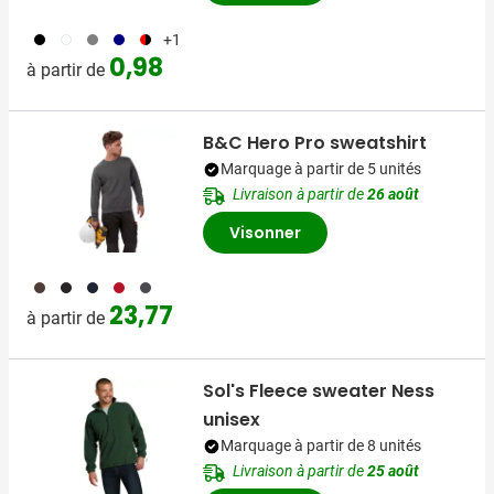
001
002
003
536
083
+1
0,98
à partir de
B&C Hero Pro sweatshirt
Marquage à partir de 5 unités
Livraison à partir de
26 août
Visonner
011
001
536
008
491
23,77
à partir de
Sol's Fleece sweater Ness
unisex
Marquage à partir de 8 unités
Livraison à partir de
25 août