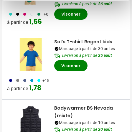
Livraison à partir de
26 août
033
001
771
002
134
Visonner
+6
1,56
à partir de
Sol's T-shirt Regent kids
Marquage à partir de 30 unités
Livraison à partir de
25 août
Visonner
492
580
042
130
166
+18
1,78
à partir de
Bodywarmer BS Nevada
(mixte)
Marquage à partir de 10 unités
Livraison à partir de
20 août