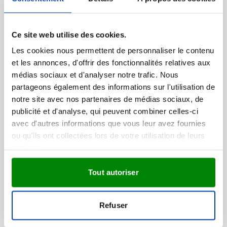
Visonner
099
023
001
166
002
+7
13,27
Ce site web utilise des cookies.
à partir de
Les cookies nous permettent de personnaliser le contenu
et les annonces, d'offrir des fonctionnalités relatives aux
Veste softshell Siberia
médias sociaux et d'analyser notre trafic. Nous
unisexe
partageons également des informations sur l'utilisation de
Marquage à partir de 50 unités
notre site avec nos partenaires de médias sociaux, de
Livraison à partir de
26 août
publicité et d'analyse, qui peuvent combiner celles-ci
avec d'autres informations que vous leur avez fournies
Visonner
ou qu'ils ont collectées lors de votre utilisation de leurs
001
007
524
008
536
+1
23,60
services.
à partir de
Tout autoriser
Nouveau
T-shirt Atomic unisexe à
Refuser
manches courtes
Marquage à partir de 50 unités