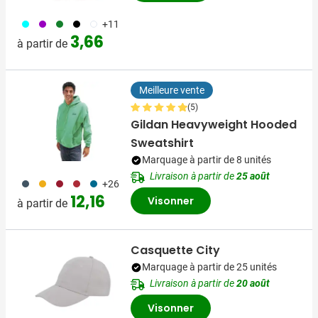
062
283
790
001
002
+11
3,66
à partir de
Meilleure vente
(5)
Gildan Heavyweight Hooded
Sweatshirt
Marquage à partir de 8 unités
Livraison à partir de
25 août
150
031
372
097
373
+26
12,16
Visonner
à partir de
Casquette City
Marquage à partir de 25 unités
Livraison à partir de
20 août
Visonner