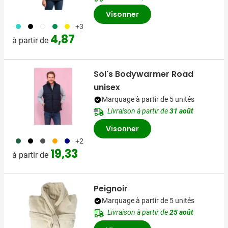
Visonner
033
001
002
134
006
+3
4,87
à partir de
Sol's Bodywarmer Road
unisex
Marquage à partir de 5 unités
Livraison à partir de
31 août
Visonner
374
001
387
007
536
+2
19,33
à partir de
Peignoir
Marquage à partir de 5 unités
Livraison à partir de
25 août