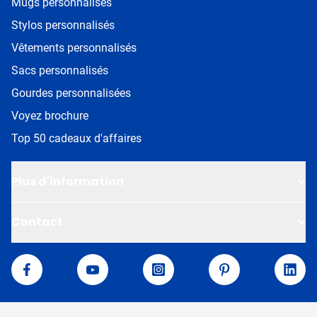
Mugs personnalisés
Stylos personnalisés
Vêtements personnalisés
Sacs personnalisés
Gourdes personnalisées
Voyez brochure
Top 50 cadeaux d'affaires
Plus d'information
Contact
Van Helden
Facebook
YouTube
Instagram
Pinterest
Linke