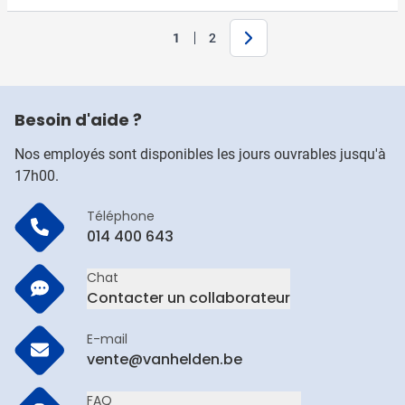
Suivant
1
2
Vous lisez actuellement la page
Page
Besoin d'aide ?
Nos employés sont disponibles les jours ouvrables jusqu'à
17h00.
Téléphone
014 400 643
Chat
Contacter un collaborateur
E-mail
vente@vanhelden.be
FAQ