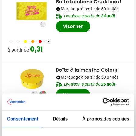
Boîte bonbons Creditcard
Marquage à partir de 50 unités
Livraison à partir de
24 août
Visonner
002
970
006
007
008
+3
0,31
à partir de
Boîte à la menthe Colour
Marquage à partir de 50 unités
Livraison à partir de
26 août
Visonner
031
032
001
002
027
+8
0,37
à partir de
Consentement
Détails
À propos des cookies