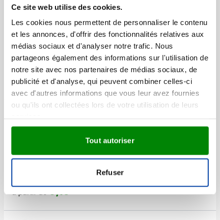
Super mini boîte clic-clac
Ce site web utilise des cookies.
Marquage à partir de 144 unités
Les cookies nous permettent de personnaliser le contenu
Livraison à partir de
24 août
et les annonces, d'offrir des fonctionnalités relatives aux
Visonner
médias sociaux et d'analyser notre trafic. Nous
partageons également des informations sur l'utilisation de
031
notre site avec nos partenaires de médias sociaux, de
0,76
publicité et d'analyse, qui peuvent combiner celles-ci
à partir de
avec d'autres informations que vous leur avez fournies
ou qu'ils ont collectées lors de votre utilisation de leurs
Paquet de 12 tablettes de
services.
pastille de menthe
Marquage à partir de 1000 unités
Tout autoriser
Livraison à partir de
24 août
Visonner
Refuser
031
032
0,16
à partir de