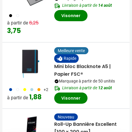
Livraison à partir de
14 août
001
002
Visonner
Prix normal
Prix spécial
6,25
à partir de
3,75
Meilleure vente
Rapide
Mini bloc Blacknote A5 |
Papier FSC®
Marquage à partir de 50 unités
Livraison à partir de
12 août
023
002
006
018
007
+2
1,88
à partir de
Visonner
Nouveau
Roll-Up Bannière Excellent
[100 x 200 cm]