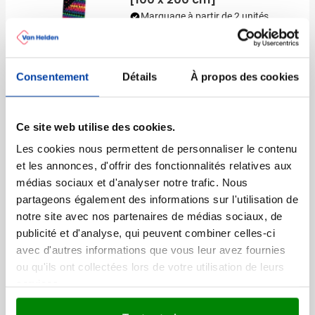
Marquage à partir de 2 unités
Livraison à partir de
19 août
032
Visonner
84,42
à partir de
Consentement
Détails
À propos des cookies
Déstockage
Ce site web utilise des cookies.
Carnet A5 en feutre recyclé
Les cookies nous permettent de personnaliser le contenu
Dario Original
et les annonces, d'offrir des fonctionnalités relatives aux
Marquage à partir de 25 unités
médias sociaux et d'analyser notre trafic. Nous
Livraison à partir de
18 août
partageons également des informations sur l'utilisation de
001
003
004
005
Visonner
notre site avec nos partenaires de médias sociaux, de
Prix normal
Prix spécial
2,74
à partir de
publicité et d'analyse, qui peuvent combiner celles-ci
0,83
avec d'autres informations que vous leur avez fournies
ou qu'ils ont collectées lors de votre utilisation de leurs
services.
Recyclé