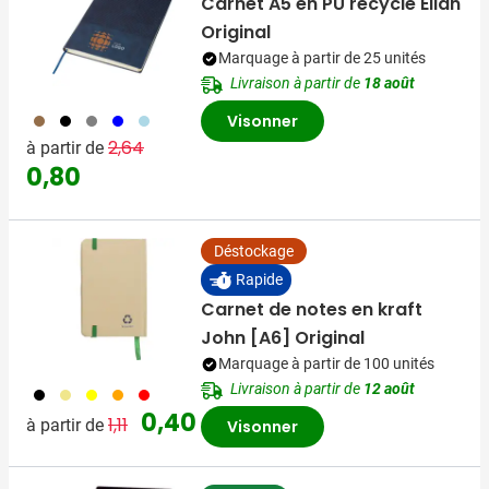
Carnet A5 en PU recyclé Elian
Original
Marquage à partir de 25 unités
Livraison à partir de
18 août
011
001
003
005
018
Visonner
Prix normal
Prix spécial
2,64
à partir de
0,80
Déstockage
Rapide
Carnet de notes en kraft
John [A6] Original
Marquage à partir de 100 unités
Livraison à partir de
12 août
001
013
006
007
008
Prix normal
Prix spécial
0,40
1,11
à partir de
Visonner