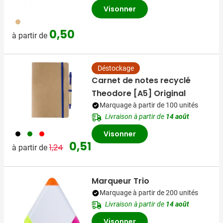
Visonner
945
0,50
à partir de
Déstockage
Carnet de notes recyclé
Theodore [A5] Original
Marquage à partir de 100 unités
Livraison à partir de
14 août
001
004
008
Visonner
Prix normal
Prix spécial
0,51
1,24
à partir de
Marqueur Trio
Marquage à partir de 200 unités
Livraison à partir de
14 août
Visonner