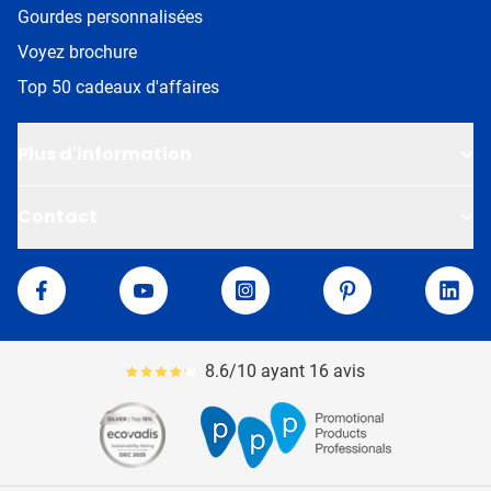
Gourdes personnalisées
Voyez brochure
Top 50 cadeaux d'affaires
Plus d'information
Contact
Van Helden
Facebook
YouTube
Instagram
Pinterest
Linke
8.6/10 ayant 16 avis
Le pourcentage moyen d'avis est de 86