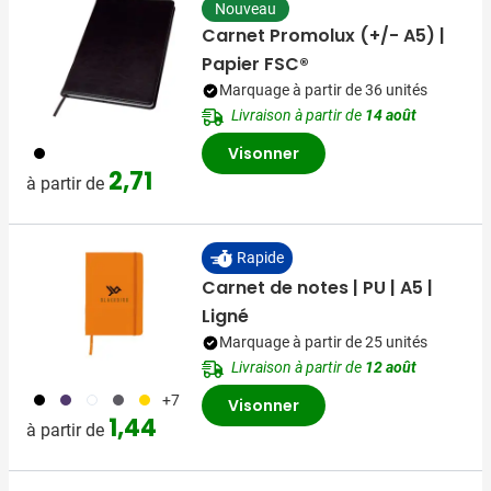
Nouveau
Carnet Promolux (+/- A5) |
Papier FSC®
Marquage à partir de 36 unités
Livraison à partir de
14 août
001
Visonner
2,71
à partir de
Rapide
Carnet de notes | PU | A5 |
Ligné
Marquage à partir de 25 unités
Livraison à partir de
12 août
001
024
002
003
006
+7
Visonner
1,44
à partir de