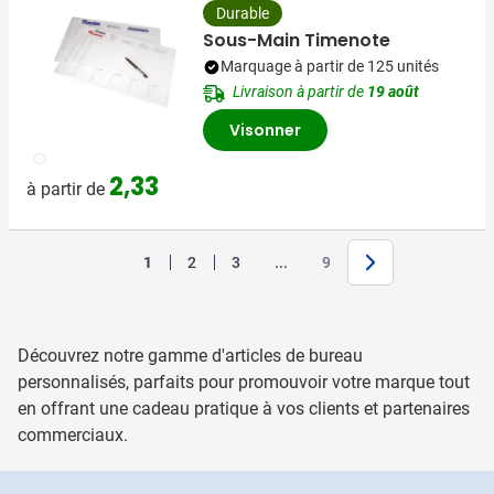
Durable
Sous-Main Timenote
Marquage à partir de 125 unités
Livraison à partir de
19 août
Visonner
002
2,33
à partir de
Suivant
Jump forward
1
2
3
...
9
Vous lisez actuellement la page
Page
Page
Page
Découvrez notre gamme d'articles de bureau
personnalisés, parfaits pour promouvoir votre marque tout
en offrant une cadeau pratique à vos clients et partenaires
commerciaux.