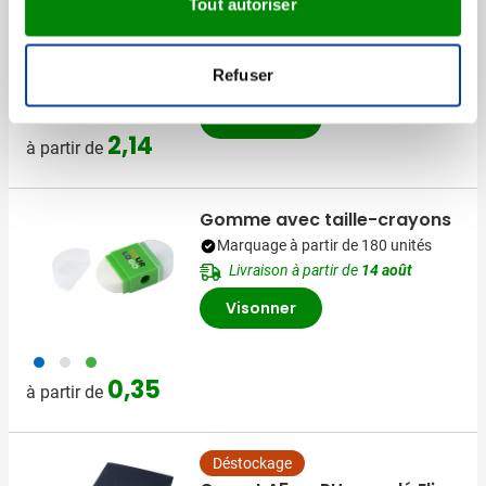
Carnet de notes | Recyclé |
Tout autoriser
A5 | Ligné
Marquage à partir de 10 unités
Refuser
Livraison à partir de
14 août
033
001
002
387
005
Visonner
+4
2,14
à partir de
Gomme avec taille-crayons
Marquage à partir de 180 unités
Livraison à partir de
14 août
Visonner
023
002
029
0,35
à partir de
Déstockage