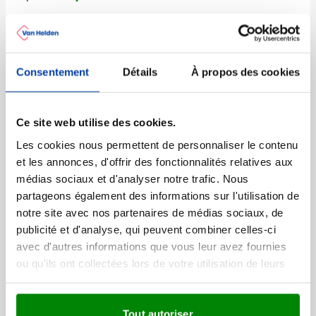
Porte-clés métallique
Gideon
Consentement
Détails
À propos des cookies
Marquage à partir de 50 unités
Livraison à partir de
17 août
Visonner
Ce site web utilise des cookies.
032
Les cookies nous permettent de personnaliser le contenu
1,07
à partir de
et les annonces, d'offrir des fonctionnalités relatives aux
médias sociaux et d'analyser notre trafic. Nous
partageons également des informations sur l'utilisation de
Recyclé
notre site avec nos partenaires de médias sociaux, de
Porte-clés décapsuleur
publicité et d'analyse, qui peuvent combiner celles-ci
Cinco
avec d'autres informations que vous leur avez fournies
Marquage à partir de 1 unités
ou qu'ils ont collectées lors de votre utilisation de leurs
Livraison à partir de
17 août
services.
001
032
Visonner
1,13
à partir de
Tout autoriser