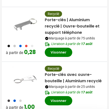
Recyclé
Porte-clés | Aluminium
recyclé | Ouvre-bouteille et
support téléphone
Marquage à partir de 75 unités
Livraison à partir de
17 août
001
003
005
008
032
0,28
Visonner
à partir de
Recyclé
Porte-clés avec ouvre-
bouteille | Aluminium recyclé
Marquage à partir de 25 unités
Livraison à partir de
17 août
001
005
032
Visonner
1,00
à partir de