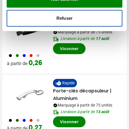
Porte-clés avec ouvre-
Refuser
bouteille | Aluminium
Marquage à partir de 75 unités
Livraison à partir de
17 août
Visonner
001
004
005
008
032
0,26
à partir de
Rapide
Porte-clés décapsuleur |
Aluminium
Marquage à partir de 75 unités
Livraison à partir de
13 août
001
004
005
008
032
Visonner
0,27
à partir de