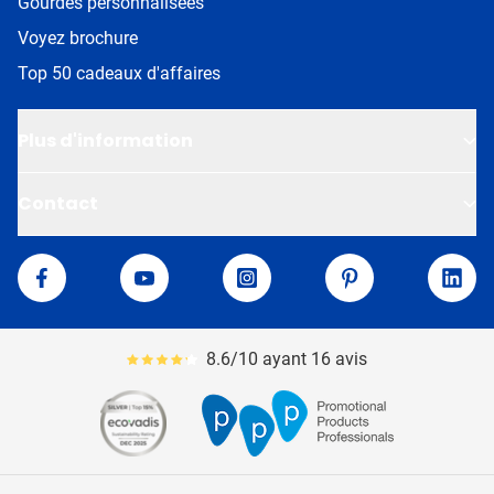
Gourdes personnalisées
Voyez brochure
Top 50 cadeaux d'affaires
Plus d'information
Contact
Van Helden
Facebook
YouTube
Instagram
Pinterest
Linke
8.6/10 ayant 16 avis
Le pourcentage moyen d'avis est de 86