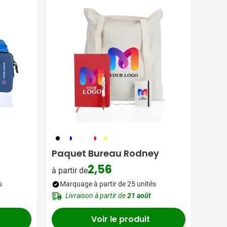
001
045
002
048
096
Paquet Bureau Rodney
2,56
à partir de
s
Marquage à partir de 25 unités
Livraison à partir de
21 août
Voir le produit