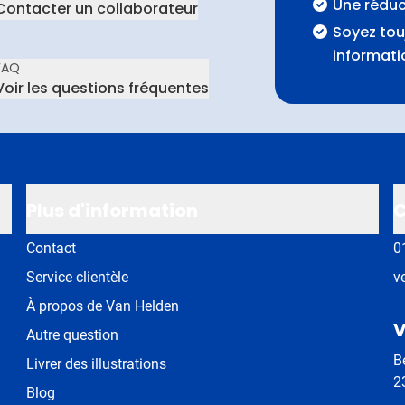
Une rédu
Contacter un collaborateur
Soyez tou
informati
FAQ
Voir les questions fréquentes
Plus d'information
C
Contact
0
Service clientèle
v
À propos de Van Helden
V
Autre question
B
Livrer des illustrations
2
Blog