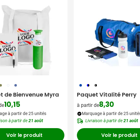
 pour la catégorie Maison et bien-être
pour la catégorie Repas et art de la table
 pour la catégorie Jouets
 pour la catégorie Vêtements
 pour la catégorie Durable
 pour la catégorie Inspiration
 pour la catégorie Actions et autre
30
697
698
023
081
086
t de Bienvenue Myra
Paquet Vitalité Perry
10,15
8,30
 de
à partir de
ge à partir de 25 unités
Marquage à partir de 25 unité
ison à partir de
21 août
Livraison à partir de
21 août
Voir le produit
Voir le produit