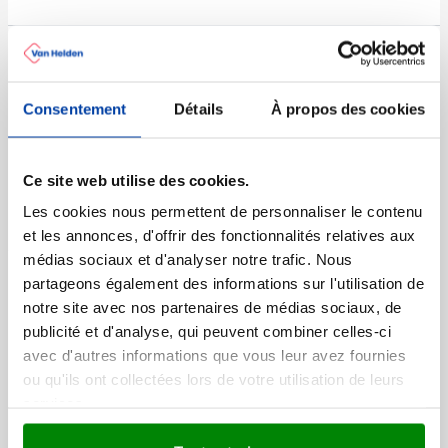
Top
Rapide
Mètre pliant de 2 mètres
Consentement
Détails
À propos des cookies
Marquage à partir de 50 unités
Livraison à partir de
12 août
Ce site web utilise des cookies.
002
Visonner
1,42
Les cookies nous permettent de personnaliser le contenu
à partir de
et les annonces, d'offrir des fonctionnalités relatives aux
médias sociaux et d'analyser notre trafic. Nous
Durable
partageons également des informations sur l'utilisation de
(2)
notre site avec nos partenaires de médias sociaux, de
Ensemble d'écolier de 15
publicité et d'analyse, qui peuvent combiner celles-ci
pièces
avec d'autres informations que vous leur avez fournies
Marquage à partir de 50 unités
ou qu'ils ont collectées lors de votre utilisation de leurs
Livraison à partir de
14 août
services.
011
1,58
Visonner
à partir de