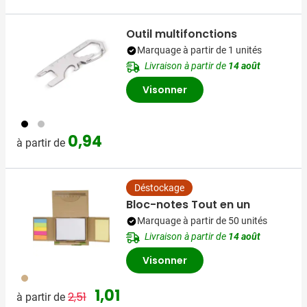
Outil multifonctions
Marquage à partir de 1 unités
Livraison à partir de
14 août
Visonner
001
032
0,94
à partir de
Déstockage
Bloc-notes Tout en un
Marquage à partir de 50 unités
Livraison à partir de
14 août
Visonner
029
Prix normal
Prix spécial
1,01
2,51
à partir de