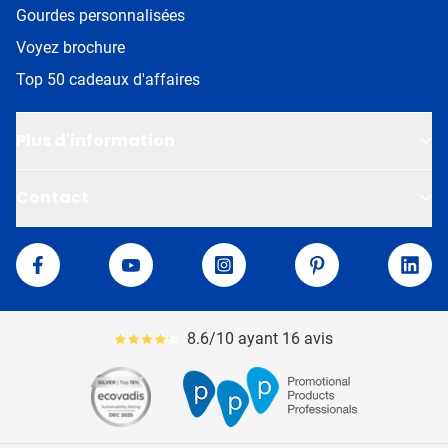
Gourdes personnalisées
Voyez brochure
Top 50 cadeaux d'affaires
Plus d'information
Contact
Van Helden
Facebook
YouTube
Instagram
Pinterest
Linke
8.6/10 ayant 16 avis
Le pourcentage moyen d'avis est de 86