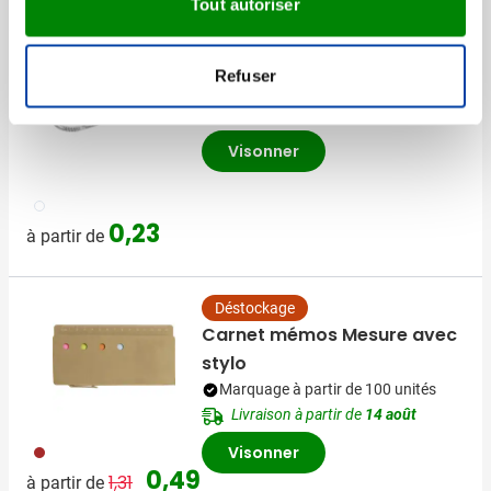
Tout autoriser
Règle avec rapporteur
Refuser
Marquage à partir de 300 unités
Livraison à partir de
14 août
Visonner
021
0,23
à partir de
Déstockage
Carnet mémos Mesure avec
stylo
Marquage à partir de 100 unités
Livraison à partir de
14 août
011
Visonner
Prix normal
Prix spécial
0,49
1,31
à partir de