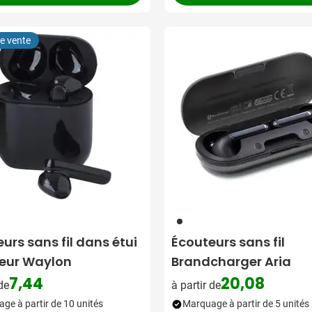
re vente
411
urs sans fil dans étui
Écouteurs sans fil
eur Waylon
Brandcharger Aria
7,44
20,08
 de
à partir de
ge à partir de 10 unités
Marquage à partir de 5 unités