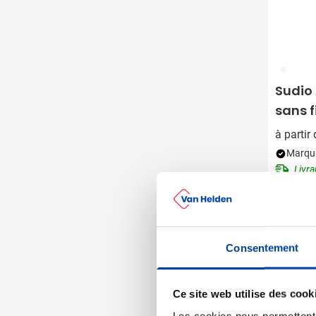
002
Sudio 
sans f
25 he
à partir
Marqua
Livra
Consentement
Ce site web utilise des cook
Les cookies nous permettent d