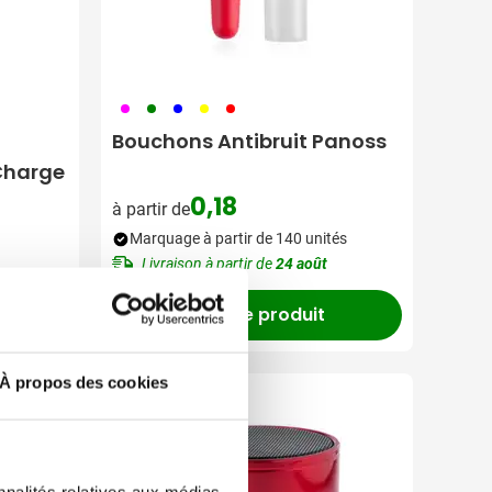
046
004
005
006
008
Bouchons Antibruit Panoss
Charge
0,18
à partir de
Marquage à partir de 140 unités
Livraison à partir de
24 août
Voir le produit
À propos des cookies
nnalités relatives aux médias