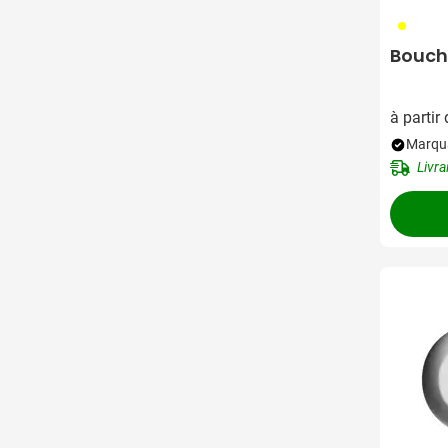
006
Boucho
à partir
Marqua
Livra