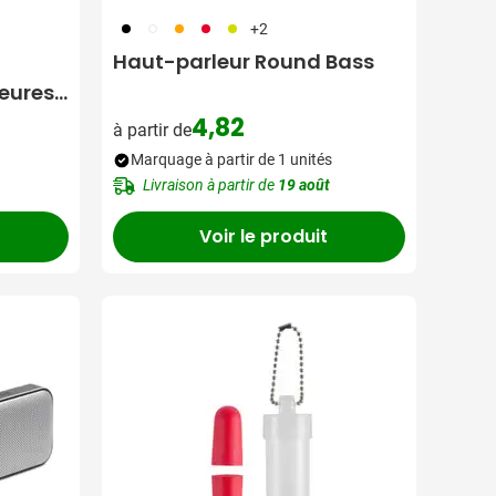
001
002
007
008
019
+2
Haut-parleur Round Bass
eures |
4,82
à partir de
Marquage à partir de 1 unités
Livraison à partir de
19 août
Voir le produit