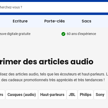
er
er
Ecriture
Porte-clés
Sacs
uve digitale gratuite
60 ans d'expérience
pour la catégorie Écriture
 pour la catégorie Fournitures de bureau
 pour la catégorie Boissons
imer des articles audio
 pour la catégorie Goodies
isez des articles audio, tels que les écouteurs et haut-parleurs
 pour la catégorie Multimédia
t des cadeaux promotionnels très appréciés et très tendances !
 pour la catégorie Sacs
rs
Casques (audio)
Haut-parleurs
JBL
Philips
Sony
 pour la catégorie Outils & Sécurité
pour la catégorie Articles de loisirs