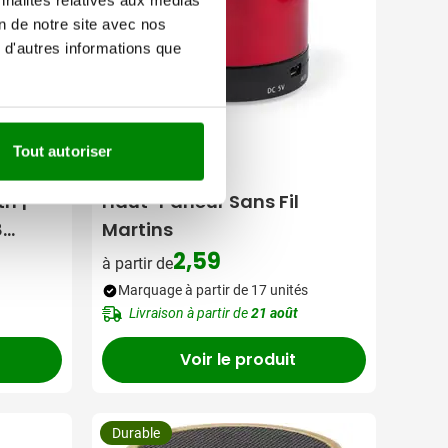
on de notre site avec nos
 d'autres informations que
Tout autoriser
032
h |
Haut-Parleur Sans Fil
8
Martins
2,59
à partir de
Marquage à partir de 17 unités
Livraison à partir de
21 août
Voir le produit
Durable