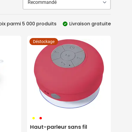
ix parmi 5 000 produits
Livraison gratuite
sonnalisation :
Déstockage
e :
006
008
Haut-parleur sans fil