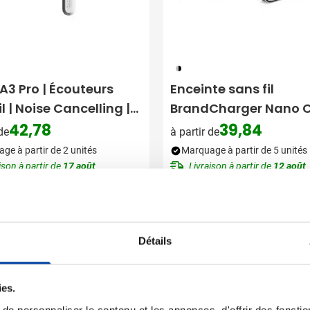
050
A3 Pro | Écouteurs
Enceinte sans fil
il | Noise Cancelling |
BrandCharger Nano 
ures
42,78
39,84
 de
à partir de
ge à partir de 2 unités
Marquage à partir de 5 unités
ison à partir de
17 août
Livraison à partir de
12 août
Voir le produit
Voir le produit
Détails
ies.
e personnaliser le contenu et les annonces, d'offrir des fonctio