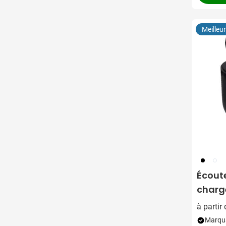
Meilleu
001
002
Écoute
charg
à partir
Marqua