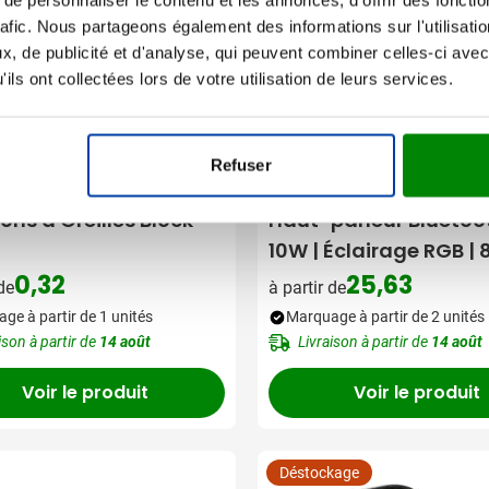
rafic. Nous partageons également des informations sur l'utilisati
, de publicité et d'analyse, qui peuvent combiner celles-ci avec
ils ont collectées lors de votre utilisation de leurs services.
Refuser
001
ns d'Oreilles Block
Haut-parleur Bluetoot
10W | Éclairage RGB | 
couleurs
0,32
25,63
 de
à partir de
ge à partir de 1 unités
Marquage à partir de 2 unités
ison à partir de
14 août
Livraison à partir de
14 août
Voir le produit
Voir le produit
Déstockage