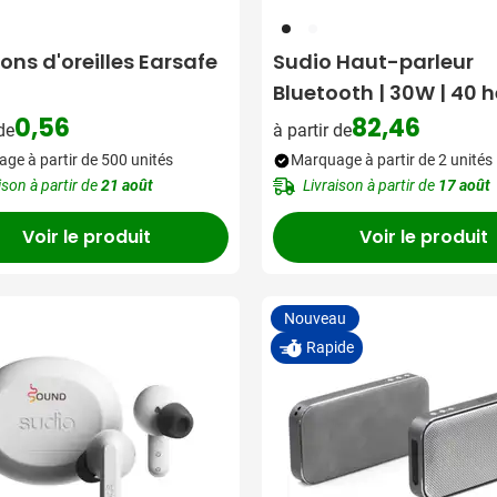
001
002
ns d'oreilles Earsafe
Sudio Haut-parleur
Bluetooth | 30W | 40 h
Étanche
0,56
82,46
 de
à partir de
ge à partir de 500 unités
Marquage à partir de 2 unités
ison à partir de
21 août
Livraison à partir de
17 août
Voir le produit
Voir le produit
Nouveau
Rapide