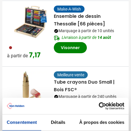
Make-A-Wish
Ensemble de dessin
Thessalie [66 pièces]
Marquage à partir de 10 unités
Livraison à partir de
14 août
011
Visonner
7,17
à partir de
Meilleure vente
Tube crayons Duo Small |
Bois FSC®
Marquage à partir de 240 unités
Livraison à partir de
14 août
001
006
018
008
Visonner
0,28
à partir de
Consentement
Détails
À propos des cookies