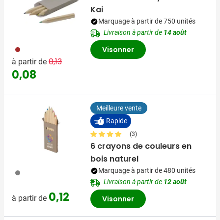
Kai
Marquage à partir de 750 unités
Livraison à partir de
14 août
011
Visonner
Prix normal
Prix spécial
0,13
à partir de
0,08
Meilleure vente
Rapide
(3)
6 crayons de couleurs en
bois naturel
Marquage à partir de 480 unités
003
Livraison à partir de
12 août
0,12
à partir de
Visonner