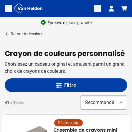
Aller au contenu
Ouvrir le menu
Retour à
dessiner
Crayon de couleurs personnalisé
Choisissez un cadeau original et amusant parmi un grand
choix de crayons de couleurs.
Filtre
41
articles
Déstockage
Ensemble de crayons mini