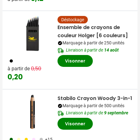
Déstockage
Ensemble de crayons de
couleur Holger [6 couleurs]
Marquage à partir de 250 unités
Livraison à partir de
14 août
001
Visonner
Prix normal
Prix spécial
0,50
à partir de
0,20
Stabilo Crayon Woody 3-in-1
Marquage à partir de 500 unités
Livraison à partir de
9 septembre
Visonner
060
360
031
361
032
+15