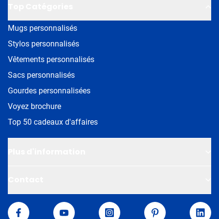
Top Catégories
Mugs personnalisés
Stylos personnalisés
Vêtements personnalisés
Sacs personnalisés
Gourdes personnalisées
Voyez brochure
Top 50 cadeaux d'affaires
Plus d'information
Contact
Van Helden
Facebook
YouTube
Instagram
Pinterest
Linke