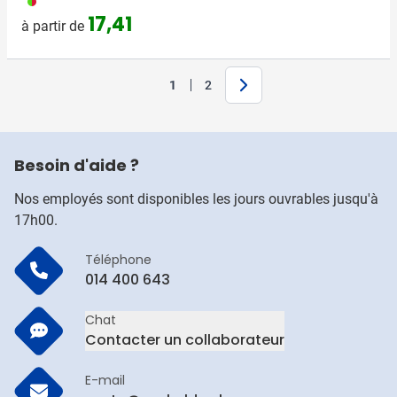
17,41
à partir de
Suivant
1
2
Vous lisez actuellement la page
Page
Besoin d'aide ?
Nos employés sont disponibles les jours ouvrables jusqu'à
17h00.
Téléphone
014 400 643
Chat
Contacter un collaborateur
E-mail