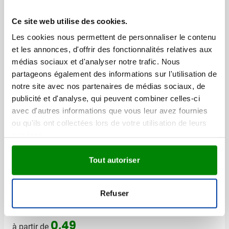
Déstockage
Ce site web utilise des cookies.
Ensemble de crayons de
Les cookies nous permettent de personnaliser le contenu
couleur Beate [7 couleurs]
et les annonces, d'offrir des fonctionnalités relatives aux
Marquage à partir de 100 unités
médias sociaux et d'analyser notre trafic. Nous
Livraison à partir de
14 août
partageons également des informations sur l'utilisation de
001
Visonner
notre site avec nos partenaires de médias sociaux, de
Prix normal
Prix spécial
0,78
à partir de
publicité et d'analyse, qui peuvent combiner celles-ci
0,29
avec d'autres informations que vous leur avez fournies
ou qu'ils ont collectées lors de votre utilisation de leurs
services.
Set de coloriage 8 pièces
Streaks
Tout autoriser
Marquage à partir de 50 unités
Livraison à partir de
25 août
Refuser
Visonner
011
0,49
à partir de