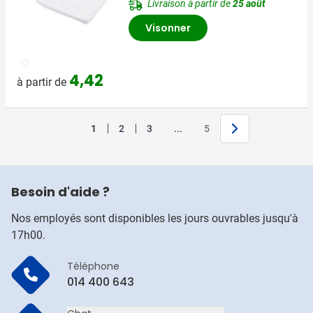
Livraison à partir de
25 août
Visonner
002
4,42
à partir de
Suivant
Jump forward
1
2
3
...
5
Vous lisez actuellement la page
Page
Page
Page
Besoin d'aide ?
Nos employés sont disponibles les jours ouvrables jusqu'à
17h00.
Téléphone
014 400 643