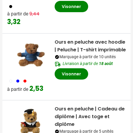
001
Visonner
Prix normal
Prix spécial
9,44
à partir de
3,32
Ours en peluche avec hoodie
| Peluche | T-shirt imprimable
Marquage à partir de 10 unités
Livraison à partir de
18 août
Visonner
002
005
008
2,53
à partir de
Ours en peluche | Cadeau de
diplôme | Avec toge et
diplôme
Marquage à partir de 5 unités