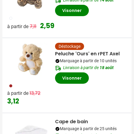
Livraison à partir de
14 août
Visonner
009
Prix normal
Prix spécial
2,59
7,11
à partir de
Déstockage
Peluche 'Ours' en rPET Axel
Marquage à partir de 10 unités
Livraison à partir de
18 août
Visonner
011
Prix normal
Prix spécial
13,72
à partir de
3,12
Cape de bain
Marquage à partir de 25 unités