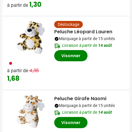
1,30
à partir de
Déstockage
Peluche Léopard Lauren
Marquage à partir de 15 unités
Livraison à partir de
14 août
Visonner
009
Prix normal
Prix spécial
4,38
à partir de
1,68
Peluche Girafe Naomi
Marquage à partir de 15 unités
Livraison à partir de
14 août
Visonner