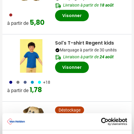
Livraison à partir de
18 août
011
Visonner
5,80
à partir de
Sol's T-shirt Regent kids
Marquage à partir de 30 unités
Livraison à partir de
24 août
Visonner
492
580
042
130
166
+18
1,78
à partir de
Déstockage
Peluche Chien Valentina
Marquage à partir de 15 unités
Livraison à partir de
14 août