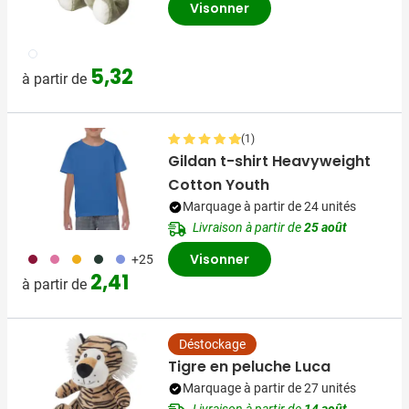
Visonner
002
5,32
à partir de
(1)
Gildan t-shirt Heavyweight
Cotton Youth
Marquage à partir de 24 unités
Livraison à partir de
25 août
071
072
031
374
354
Visonner
+25
2,41
à partir de
Déstockage
Tigre en peluche Luca
Marquage à partir de 27 unités