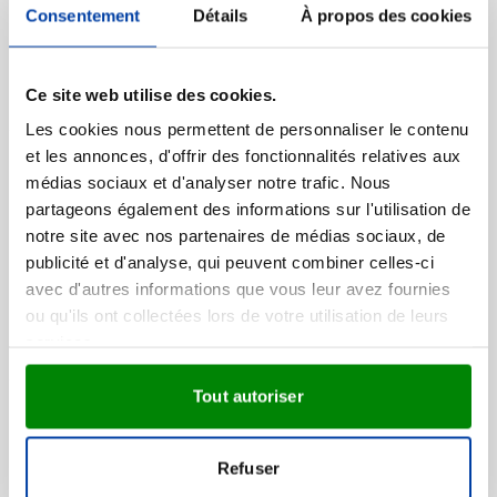
Consentement
Détails
À propos des cookies
Visonner
009
Prix normal
Prix spécial
1,72
4,38
à partir de
Ce site web utilise des cookies.
Les cookies nous permettent de personnaliser le contenu
et les annonces, d'offrir des fonctionnalités relatives aux
T-Shirt Enfant Couleur
médias sociaux et d'analyser notre trafic. Nous
""keya"" YC150 Blanc
partageons également des informations sur l'utilisation de
Marquage à partir de 5 unités
notre site avec nos partenaires de médias sociaux, de
Livraison à partir de
21 août
publicité et d'analyse, qui peuvent combiner celles-ci
Visonner
avec d'autres informations que vous leur avez fournies
002
ou qu'ils ont collectées lors de votre utilisation de leurs
0,96
à partir de
services.
Tout autoriser
Kariban barboteuse
manches courtes
Marquage à partir de 15 unités
Refuser
Livraison à partir de
24 août