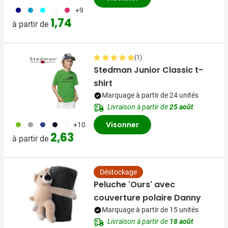
492
130
166
002
763
+9
1,74
à partir de
(1)
Stedman Junior Classic t-
shirt
Marquage à partir de 24 unités
Livraison à partir de
25 août
061
580
493
341
002
Visonner
+10
2,63
à partir de
Déstockage
Peluche 'Ours' avec
couverture polaire Danny
Marquage à partir de 15 unités
Livraison à partir de
18 août