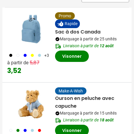
Promo
Rapide
Sac à dos Canada
Marquage à partir de 25 unités
Livraison à partir de
12 août
001
002
005
006
018
+3
Visonner
Prix normal
Prix spécial
5,87
à partir de
3,52
Make-A-Wish
Ourson en peluche avec
capuche
Marquage à partir de 15 unités
Livraison à partir de
18 août
002
004
005
018
008
Visonner