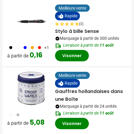
Meilleure vente
Rapide
(3)
Stylo à bille Sense
Marquage à partir de 300 unités
Livraison à partir de
11 août
001
002
005
007
008
+1
0,16
Visonner
à partir de
Meilleure vente
Rapide
Gauffres hollandaises dans
une Boîte
Marquage à partir de 24 unités
Livraison à partir de
11 août
009
032
5,08
à partir de
Visonner