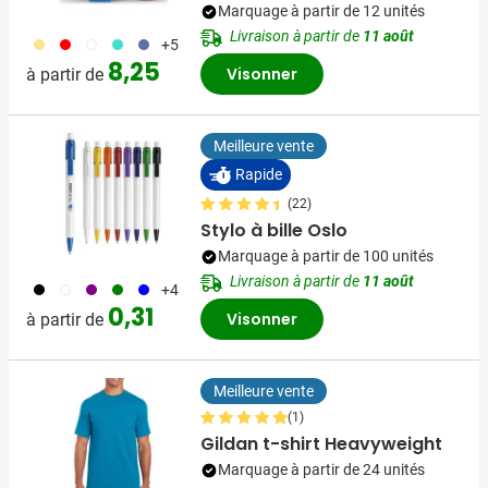
Marquage à partir de 12 unités
Livraison à partir de
11 août
694
696
697
852
698
+5
8,25
Visonner
à partir de
Meilleure vente
Rapide
(22)
Stylo à bille Oslo
Marquage à partir de 100 unités
Livraison à partir de
11 août
001
002
024
004
005
+4
0,31
Visonner
à partir de
Meilleure vente
(1)
Gildan t-shirt Heavyweight
Marquage à partir de 24 unités