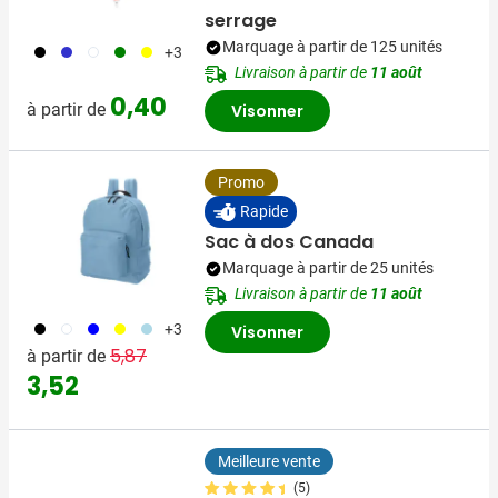
serrage
Marquage à partir de 125 unités
001
023
002
004
006
+3
Livraison à partir de
11 août
0,40
à partir de
Visonner
Promo
Rapide
Sac à dos Canada
Marquage à partir de 25 unités
Livraison à partir de
11 août
001
002
005
006
018
+3
Visonner
Prix normal
Prix spécial
5,87
à partir de
3,52
Meilleure vente
(5)