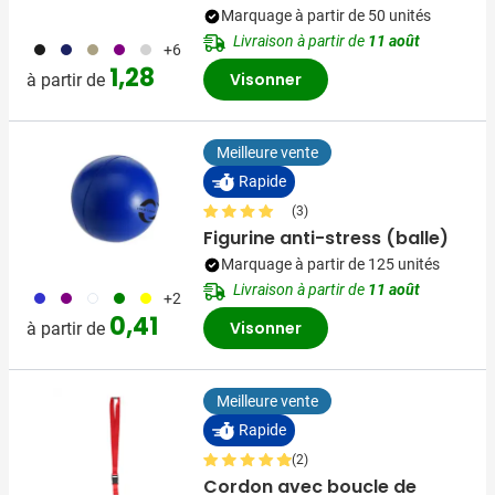
Marquage à partir de 50 unités
Livraison à partir de
11 août
001
023
013
024
002
+6
1,28
Visonner
à partir de
Meilleure vente
Rapide
(3)
Figurine anti-stress (balle)
Marquage à partir de 125 unités
Livraison à partir de
11 août
023
024
002
004
006
+2
0,41
Visonner
à partir de
Meilleure vente
Rapide
(2)
Cordon avec boucle de