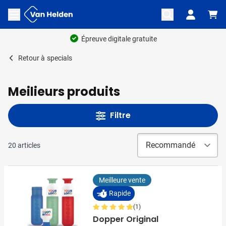
Aller au contenu
Ouvrir le menu
Épreuve digitale gratuite
Retour à
specials
Meilieurs produits
Filtre
20
articles
Meilleure vente
Rapide
(1)
Dopper Original