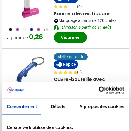
(4)
Baume à lèvres Lipcare
Marquage à partir de 120 unités
Livraison à partir de
11 août
001
024
002
005
017
+4
0,26
Visonner
à partir de
Meilleure vente
Rapide
(5)
Ouvre-bouteille avec
anneau pour clés
Marquage à partir de 150 unités
001
004
005
006
017
+3
Livraison à partir de
11 août
Consentement
Détails
À propos des cookies
0,19
à partir de
Visonner
Ce site web utilise des cookies.
Promo