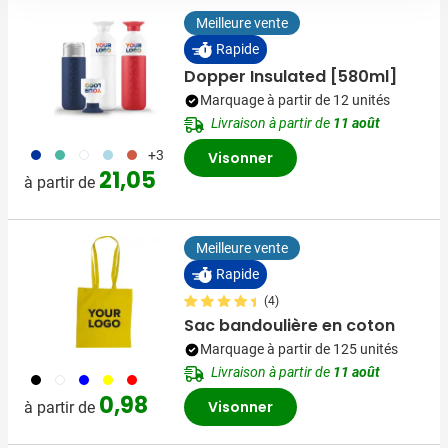
Meilleure vente
Rapide
Dopper Insulated [580ml]
Marquage à partir de 12 unités
Livraison à partir de
11 août
773
886
721
887
888
+3
Visonner
21,05
à partir de
Meilleure vente
Rapide
(4)
Sac bandoulière en coton
Marquage à partir de 125 unités
Livraison à partir de
11 août
001
002
005
006
008
0,98
Visonner
à partir de