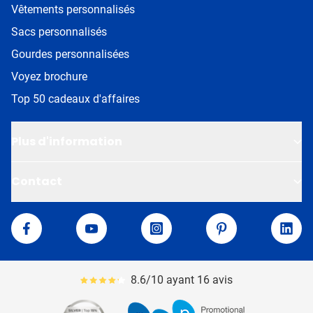
Vêtements personnalisés
Sacs personnalisés
Gourdes personnalisées
Voyez brochure
Top 50 cadeaux d'affaires
Plus d'information
Contact
Van Helden
Facebook
YouTube
Instagram
Pinterest
Linke
8.6/10 ayant 16 avis
Le pourcentage moyen d'avis est de 86