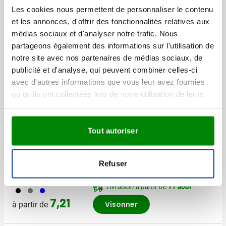
Les cookies nous permettent de personnaliser le contenu
(1)
Frisbee
et les annonces, d'offrir des fonctionnalités relatives aux
médias sociaux et d'analyser notre trafic. Nous
Marquage à partir de 100 unités
partageons également des informations sur l'utilisation de
Livraison à partir de
14 août
notre site avec nos partenaires de médias sociaux, de
Visonner
001
002
037
004
006
+2
publicité et d'analyse, qui peuvent combiner celles-ci
Prix normal
Prix spécial
1,47
à partir de
avec d'autres informations que vous leur avez fournies
0,88
ou qu'ils ont collectées lors de votre utilisation de leurs
services.
Meilleure vente
Tout autoriser
Rapide
(4)
Parapluie anti-tempête
Refuser
Marquage à partir de 12 unités
Livraison à partir de
11 août
001
003
005
7,21
Visonner
à partir de