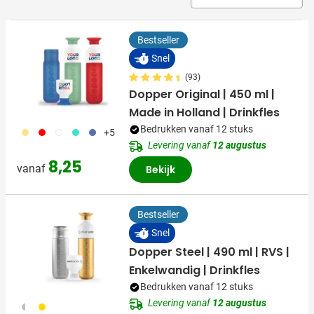
Bestseller
Snel
(93)
Dopper Original | 450 ml |
Made in Holland | Drinkfles
Bedrukken vanaf 12 stuks
694
696
697
852
698
+5
Levering vanaf
12 augustus
8,25
vanaf
Bekijk
Bestseller
Snel
Dopper Steel | 490 ml | RVS |
Enkelwandig | Drinkfles
Bedrukken vanaf 12 stuks
Levering vanaf
12 augustus
325
031