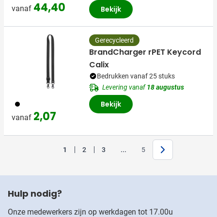
44,40
vanaf
Bekijk
Gerecycleerd
BrandCharger rPET Keycord
Calix
Bedrukken vanaf 25 stuks
Levering vanaf
18 augustus
001
Bekijk
2,07
vanaf
Volgende
Jump forward
1
2
3
...
5
U lees momenteel pagina
Pagina
Pagina
Pagina
Hulp nodig?
Onze medewerkers zijn op werkdagen tot 17.00u