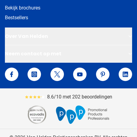
Bekijk brochures
Bestsellers
Over Van Helden
Neem contact op met
Van Helden Relatiegeschenken
Facebook
Instagram
Twitter
YouTube
Pinterest
Linke
8.6/10 met 202 beoordelingen
Gemiddeld reviewpercentage is 86