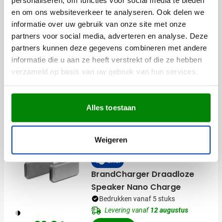
16,95
personaliseren, om functies voor social media te bieden
vanaf
en om ons websiteverkeer te analyseren. Ook delen we
informatie over uw gebruik van onze site met onze
partners voor social media, adverteren en analyse. Deze
Gerecycleerd
partners kunnen deze gegevens combineren met andere
Snel
informatie die u aan ze heeft verstrekt of die ze hebben
BrandCharger Powerbank
verzameld op basis van uw gebruik van hun services.
Powerwave 5.000
Bedrukken vanaf 10 stuks
Levering vanaf
12 augustus
411
Alles toestaan
24,00
vanaf
Bekijk
Weigeren
Nieuw
Snel
BrandCharger Draadloze
Speaker Nano Charge
Bedrukken vanaf 5 stuks
Levering vanaf
12 augustus
050