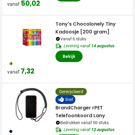
50,02
vanaf
Tony's Chocolonely Tiny
Kadoosje [200 gram]
Vanaf 6 stuks
Levering vanaf
14 augustus
Bekijk
009
7,32
vanaf
Gerecycleerd
Snel
BrandCharger rPET
Telefoonkoord Lany
Bedrukken vanaf 50 stuks
Levering vanaf
12 augustus
411