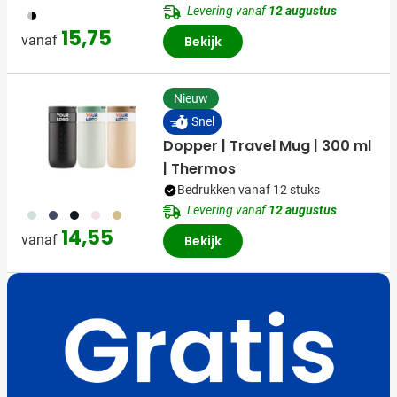
Levering vanaf
12 augustus
050
15,75
vanaf
Bekijk
Nieuw
Snel
Dopper | Travel Mug | 300 ml
| Thermos
Bedrukken vanaf 12 stuks
Levering vanaf
12 augustus
374
773
720
988
900
14,55
vanaf
Bekijk