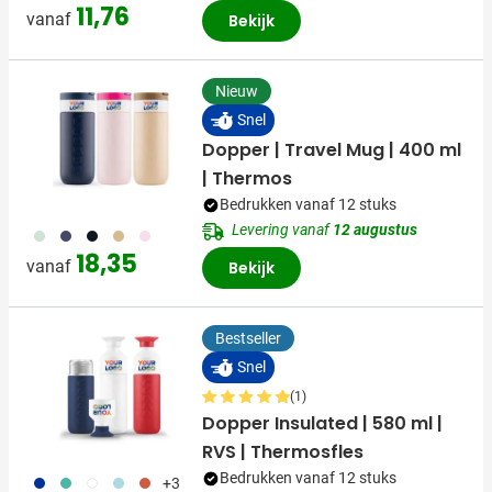
11,76
vanaf
Bekijk
Nieuw
Snel
Dopper | Travel Mug | 400 ml
| Thermos
Bedrukken vanaf 12 stuks
Levering vanaf
12 augustus
374
773
720
900
988
18,35
vanaf
Bekijk
Bestseller
Snel
(1)
Dopper Insulated | 580 ml |
RVS | Thermosfles
Bedrukken vanaf 12 stuks
773
886
721
887
888
+3