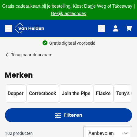
Gratis cadeaukaart bij je bestelling. Kies: Dagje Weg of Takeaway |
Bekijk actiecodes
Ga naar de inhoud
Menu openen
Ruim 60 jaar ervaring
Terug naar
duurzaam
Merken
Dopper
Correctbook
Join the Pipe
Flaske
Tony's Ch
Filteren
102
producten