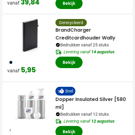
39,84
vanaf
Bekijk
Gerecycleerd
BrandCharger
Creditcardhouder Wally
Bedrukken vanaf 25 stuks
Levering vanaf
14 augustus
411
Bekijk
5,95
vanaf
Snel
Dopper Insulated Silver [580
ml]
Bedrukken vanaf 12 stuks
Levering vanaf
12 augustus
325
Bekijk