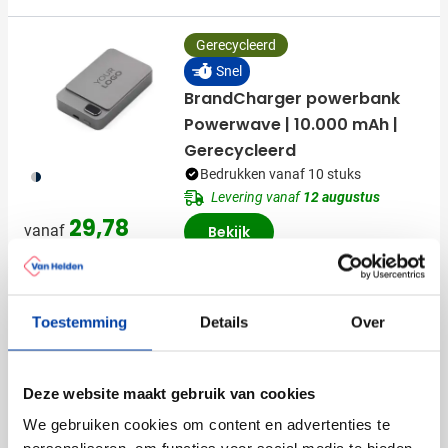
Gerecycleerd
Snel
BrandCharger powerbank
Powerwave | 10.000 mAh |
Gerecycleerd
411
Bedrukken vanaf 10 stuks
Levering vanaf
12 augustus
29,78
vanaf
Bekijk
Bestseller
Toestemming
Details
Over
Snel
Dopper Insulated [350 ml]
Bedrukken vanaf 12 stuks
Deze website maakt gebruik van cookies
Levering vanaf
12 augustus
We gebruiken cookies om content en advertenties te
773
886
721
887
888
+3
Bekijk