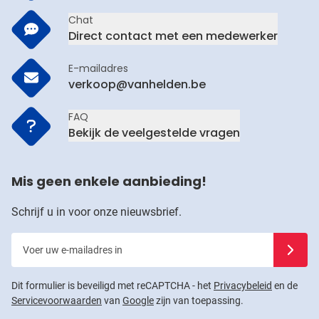
Chat
Direct contact met een medewerker
E-mailadres
verkoop@vanhelden.be
FAQ
Bekijk de veelgestelde vragen
Mis geen enkele aanbieding!
Schrijf u in voor onze nieuwsbrief.
Voer uw e-mailadres in
Schrijf u
Dit formulier is beveiligd met reCAPTCHA - het
Privacybeleid
en de
Servicevoorwaarden
van
Google
zijn van toepassing.