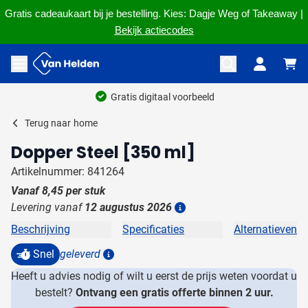
Gratis cadeaukaart bij je bestelling. Kies: Dagje Weg of Takeaway |
Bekijk actiecodes
Ga naar de inhoud
Menu openen
Gratis digitaal voorbeeld
Terug naar
home
Dopper Steel [350 ml]
Artikelnummer: 841264
Vanaf
8,45
per stuk
Levering vanaf
12 augustus 2026
Details
Beschrijving
Specificaties
Alternatieven
Snel
geleverd
Details
Heeft u advies nodig of wilt u eerst de prijs weten voordat u
bestelt?
Ontvang een gratis offerte binnen 2 uur.