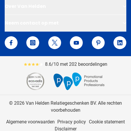
Over Van Helden
Neem contact op met
Van Helden Relatiegeschenken
Facebook
Instagram
Twitter
YouTube
Pinterest
Linke
8.6/10 met 202 beoordelingen
Gemiddeld reviewpercentage is 86
© 2026 Van Helden Relatiegeschenken BV. Alle rechten
voorbehouden
Algemene voorwaarden
Privacy policy
Cookie statement
Disclaimer