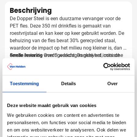
Beschrijving
De Dopper Steel is een duurzame vervanger voor de
PET fles. Deze 350 ml drinkfles is gemaakt van
roestvrijstaal en kan keer op keer gebruikt worden. De
behuizing van de fles bevat 30% gerecycled staal,
waardoor de impact op het milieu nog kleiner is, dan in
eerste instantie wordt gedacht. Dankzij het iconische
Snelle levering
Over 3 werkdagen geleverd, mits de
driedelige ontwerp is de Dopper eenvoudig te vullen en
drukproef vóór 12:00 uur akkoord is.
kunnen er zelfs ijsblokjes in de fles gevuld worden.
Lees meer
Laat de Dopper Steel bedrukken met uw eigen logo
Toestemming
Details
Over
en/of tekst en verras al uw relaties met deze
Specificaties
duurzame drinkfles. De Dopper wordt enkel geleverd
Artikelnummer
841264
met bedrukking.
Gewicht
115 gram
Deze website maakt gebruik van cookies
Merk
Dopper
We gebruiken cookies om content en advertenties te
Inhoud
350 ml
personaliseren, om functies voor social media te bieden
Materiaal
PP, RVS, Silicone, TPE,
en om ons websiteverkeer te analyseren. Ook delen we
Tritan
informatie over uw gebruik van onze site met onze