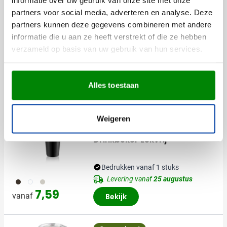
Afmetingen
19 cm (h)
partners voor social media, adverteren en analyse. Deze
Diameter
6 cm
partners kunnen deze gegevens combineren met andere
informatie die u aan ze heeft verstrekt of die ze hebben
verzameld op basis van uw gebruik van hun services.
Anderen bekeken ook
Alles toestaan
Duurzaam
Weigeren
(2)
Drinkbeker Lekvrij
Bedrukken vanaf 1 stuks
Levering vanaf
25 augustus
001
002
032
7,59
vanaf
Bekijk