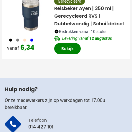
Gerecycleerd
Reisbeker Ayen | 350 ml |
Gerecycleerd RVS |
Dubbelwandig | Schuifdeksel
Bedrukken vanaf 10 stuks
Levering vanaf
12 augustus
001
003
357
005
6,34
vanaf
Bekijk
Hulp nodig?
Onze medewerkers zijn op werkdagen tot 17.00u
bereikbaar.
Telefoon
014 427 101