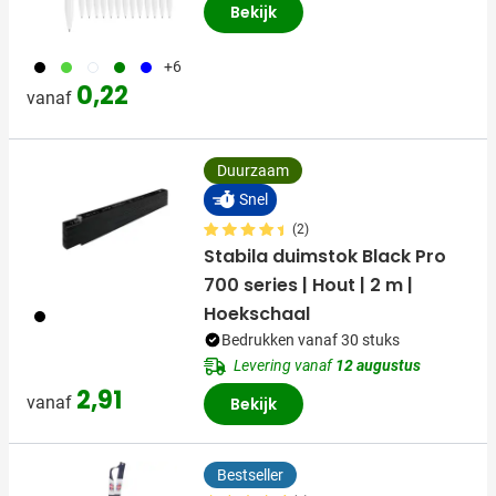
Bekijk
001
530
002
004
005
+6
0,22
vanaf
Duurzaam
Snel
(2)
Stabila duimstok Black Pro
700 series | Hout | 2 m |
Hoekschaal
001
Bedrukken vanaf 30 stuks
Levering vanaf
12 augustus
2,91
vanaf
Bekijk
Bestseller