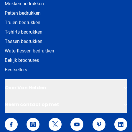
Mokken bedrukken
Petten bedrukken
Truien bedrukken
T-shirts bedrukken
Tassen bedrukken
Waterflessen bedrukken
Bekijk brochures
Bestsellers
Over Van Helden
Neem contact op met
Van Helden Relatiegeschenken
Facebook
Instagram
Twitter
YouTube
Pinterest
Linke