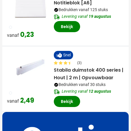
Notitieblok [A6]
Bedrukken vanaf 125 stuks
Levering vanaf
19 augustus
Bekijk
002
0,23
vanaf
Snel
(3)
Stabila duimstok 400 series |
Hout | 2 m | Opvouwbaar
Bedrukken vanaf 30 stuks
Levering vanaf
12 augustus
002
2,49
vanaf
Bekijk