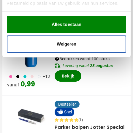
verzameld op basis van uw gebruik van hun services.
Bekijk
056
001
353
310
018
+5
0,95
vanaf
Alles toestaan
Bestseller
Weigeren
(6)
Tacx bidon Shiva [500 ml]
Bedrukken vanaf 100 stuks
Levering vanaf
28 augustus
Bekijk
490
001
343
442
970
+13
0,99
vanaf
Bestseller
Snel
(1)
Parker balpen Jotter Special