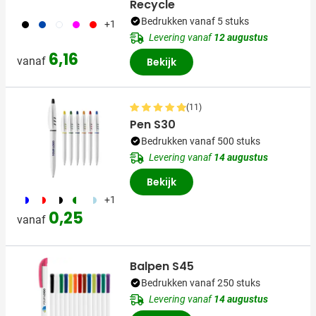
Recycle
Bedrukken vanaf 5 stuks
001
023
002
117
008
+1
Levering vanaf
12 augustus
6,16
vanaf
Bekijk
(11)
Pen S30
Bedrukken vanaf 500 stuks
Levering vanaf
14 augustus
Bekijk
187
188
169
224
974
+1
0,25
vanaf
Balpen S45
Bedrukken vanaf 250 stuks
Levering vanaf
14 augustus