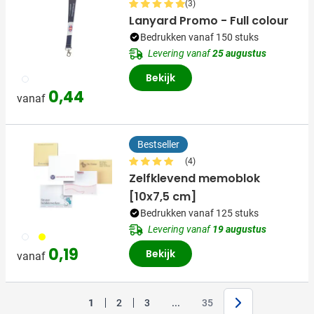
(3)
Lanyard Promo - Full colour
Bedrukken vanaf 150 stuks
Levering vanaf
25 augustus
Bekijk
009
0,44
vanaf
Bestseller
(4)
Zelfklevend memoblok
[10x7,5 cm]
Bedrukken vanaf 125 stuks
Levering vanaf
19 augustus
002
006
0,19
Bekijk
vanaf
Volgende
Jump forward
1
2
3
...
35
U lees momenteel pagina
Pagina
Pagina
Pagina