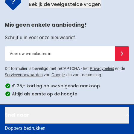
Bekijk de veelgestelde vragen
Mis geen enkele aanbieding!
Schrijf u in voor onze nieuwsbrief.
Voer uw e-mailadres in
Schrijf u
Dit formulier is beveiligd met reCAPTCHA - het
Privacybeleid
en de
Servicevoorwaarden
van
Google
zijn van toepassing.
€ 25,- korting op uw volgende aankoop
Altijd als eerste op de hoogte
Snel naar
Doppers bedrukken