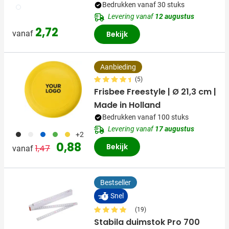
Bedrukken vanaf 30 stuks
002
Levering vanaf
12 augustus
2,72
vanaf
Bekijk
Aanbieding
(5)
Frisbee Freestyle | Ø 21,3 cm |
Made in Holland
Bedrukken vanaf 100 stuks
Levering vanaf
17 augustus
001
002
037
004
006
+2
Normale prijs
Speciale prijs
0,88
Bekijk
1,47
vanaf
Bestseller
Snel
(19)
Stabila duimstok Pro 700