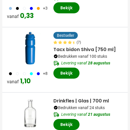
Bekijk
363
001
002
005
007
+3
0,33
vanaf
Bestseller
(7)
Tacx bidon Shiva [750 ml]
Bedrukken vanaf 100 stuks
Levering vanaf
28 augustus
Bekijk
001
002
970
533
005
+8
1,10
vanaf
Drinkfles | Glas | 700 ml
Bedrukken vanaf 24 stuks
Levering vanaf
21 augustus
Bekijk