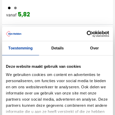
001
032
5,82
vanaf
Polsbandje Festival
Bedrukken vanaf 250 stuks
Levering vanaf
25 augustus
Toestemming
Details
Over
Bekijk
452
001
024
002
487
+4
Deze website maakt gebruik van cookies
0,20
vanaf
We gebruiken cookies om content en advertenties te
personaliseren, om functies voor social media te bieden
en om ons websiteverkeer te analyseren. Ook delen we
Bestseller
informatie over uw gebruik van onze site met onze
(2)
partners voor social media, adverteren en analyse. Deze
BIC® J26 aansteker Maxi
partners kunnen deze gegevens combineren met andere
Bedrukken vanaf 300 stuks
informatie die u aan ze heeft verstrekt of die ze hebben
Levering vanaf
28 augustus