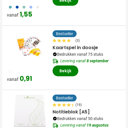
Bekijk
033
023
004
005
357
1,55
vanaf
Bestseller
(3)
Kaartspel in doosje
Bedrukken vanaf 75 stuks
Levering vanaf
8 september
Bekijk
009
0,91
vanaf
Bestseller
(19)
Notitieblok [A5]
Bedrukken vanaf 50 stuks
Levering vanaf
19 augustus