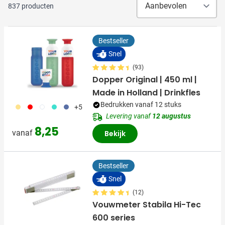
837
producten
Bestseller
Snel
(93)
Dopper Original | 450 ml |
Made in Holland | Drinkfles
Bedrukken vanaf 12 stuks
694
696
697
852
698
+5
Levering vanaf
12 augustus
8,25
vanaf
Bekijk
Bestseller
Snel
(12)
Vouwmeter Stabila Hi-Tec
600 series