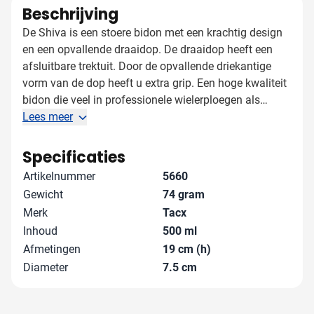
Beschrijving
De Shiva is een stoere bidon met een krachtig design
en een opvallende draaidop. De draaidop heeft een
afsluitbare trektuit. Door de opvallende driekantige
vorm van de dop heeft u extra grip. Een hoge kwaliteit
bidon die veel in professionele wielerploegen als
Europcar, Omega Pharma-Quick Step en Saxo-Tinkoff
Lees meer
gebruikt worden. Voor optimale drukresultaten wordt
bij bidons met donkere ondergrond een extra drukkleur
Specificaties
aangerekend om een witte onderlaag aan te
Artikelnummer
5660
brengen.Deze wordt niet standaard aangerekend in het
Gewicht
74 gram
winkelmandje, maar wel bij de officiële
Merk
Tacx
orderbevestiging. Vanaf 5.000 stuks is het mogelijk
Inhoud
500 ml
om de bidon uw eigen pms kleur te laten maken.
Afmetingen
19 cm (h)
Dezelfde bidon met 750cc inhoud, zie artikel 5663.
Diameter
7.5 cm
Onbedrukte flessen zijn enkel af te nemen in een
veelvoud van 50 stuks. Nieuw! Bij bestellingen van
1.000 flessen schenken we u een boom in het hart van