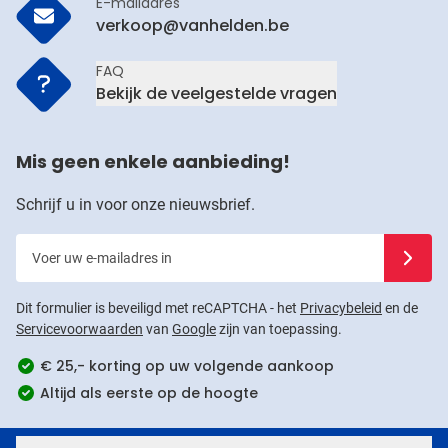
E-mailadres
verkoop@vanhelden.be
FAQ
Bekijk de veelgestelde vragen
Mis geen enkele aanbieding!
Schrijf u in voor onze nieuwsbrief.
Voer uw e-mailadres in
Schrijf u
Dit formulier is beveiligd met reCAPTCHA - het
Privacybeleid
en de
Servicevoorwaarden
van
Google
zijn van toepassing.
€ 25,- korting op uw volgende aankoop
Altijd als eerste op de hoogte