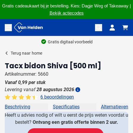
Gratis cadeaukaart bij je bestelling. Kies: Dagje Weg of Takeaway |
Bekijk actiecodes
Ga naar de inhoud
Menu openen
Gratis digitaal voorbeeld
Terug naar
home
Tacx bidon Shiva [500 ml]
Artikelnummer: 5660
Vanaf
0,99
per stuk
Levering vanaf
28 augustus 2026
Details
6 beoordelingen
Beschrijving
Specificaties
Alternatieven
Heeft u advies nodig of wilt u eerst de prijs weten voordat u
bestelt?
Ontvang een gratis offerte binnen 2 uur.