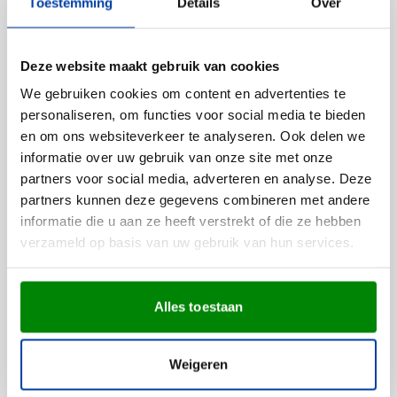
Toestemming
Details
Over
Levering vanaf
14 augustus
190
191
192
241
188
+15
0,86
vanaf
Bekijk
Deze website maakt gebruik van cookies
We gebruiken cookies om content en advertenties te
personaliseren, om functies voor social media te bieden
en om ons websiteverkeer te analyseren. Ook delen we
Beoordelingen
informatie over uw gebruik van onze site met onze
partners voor social media, adverteren en analyse. Deze
Gemiddelde beoordeling: 9 van 10
9/10
partners kunnen deze gegevens combineren met andere
(6 beoordelingen)
informatie die u aan ze heeft verstrekt of die ze hebben
verzameld op basis van uw gebruik van hun services.
5
4
4
2
3
0
Alles toestaan
2
0
1
0
Weigeren
10
/
10