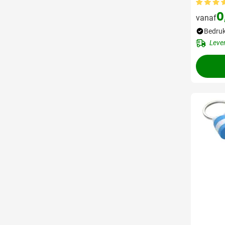
0
vanaf
Bedruk
Leve