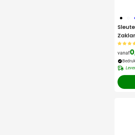
001
002
0
Sleute
Zakla
0
vanaf
Bedruk
Leve