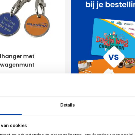
elhanger met
lwagenmunt
(6)
,40
ken vanaf 500 stuks
ring vanaf
21 september
Details
Bekijk product
 van cookies
ent en advertenties te personaliseren, om functies voor social