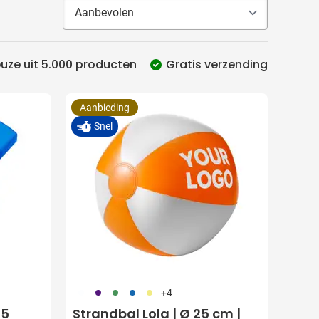
uze uit 5.000 producten
Gratis verzending
Aanbieding
Snel
002
024
004
005
006
+4
 5
Strandbal Lola | Ø 25 cm |