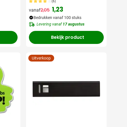
(6)
1,23
2,05
vanaf
Normale prijs
Speciale prijs
Bedrukken vanaf 100 stuks
Levering vanaf
17 augustus
Bekijk product
Uitverkoop