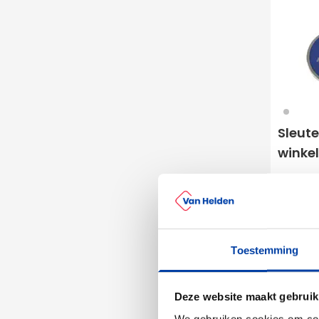
032
Sleut
winke
0
vanaf
Bedruk
Leve
Toestemming
Deze website maakt gebruik
We gebruiken cookies om cont