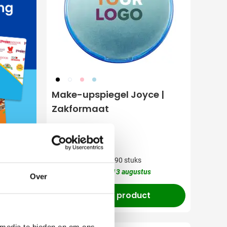
001
002
017
018
Make-upspiegel Joyce |
Zakformaat
(3)
0,31
0,53
vanaf
Normale prijs
Speciale prijs
Bedrukken vanaf 90 stuks
Levering vanaf
13 augustus
Over
Bekijk product
 media te bieden en om ons