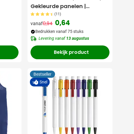
Gekleurde panelen |
Opblaasbaar
(11)
0,64
0,94
vanaf
Normale prijs
Speciale prijs
Bedrukken vanaf 75 stuks
Levering vanaf
13 augustus
Bekijk product
Bestseller
Snel