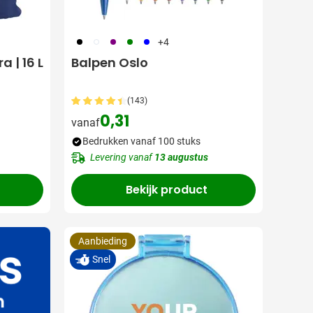
001
002
024
004
005
+4
 | 16 L
Balpen Oslo
(143)
0,31
vanaf
Bedrukken vanaf 100 stuks
Levering vanaf
13 augustus
Bekijk product
Aanbieding
Snel