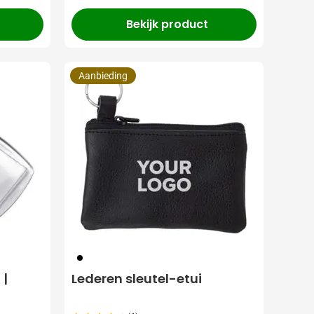
Bekijk product
Aanbieding
001
 |
Lederen sleutel-etui