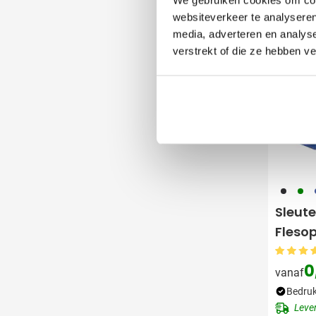
Bestsell
websiteverkeer te analyseren
Snel
media, adverteren en analys
verstrekt of die ze hebben v
001
004
0
Sleute
Fleso
0
vanaf
Bedruk
Leve