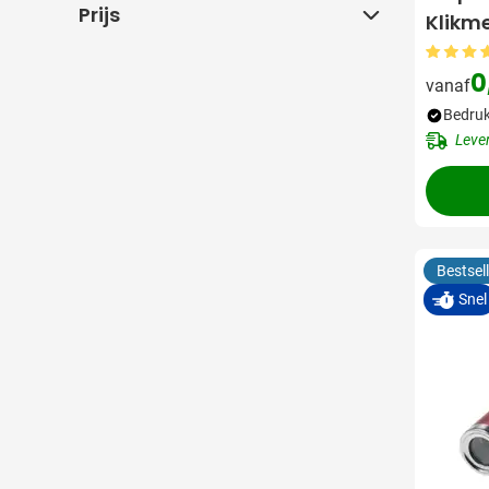
Prijs
Prijs
Klikm
0
vanaf
Bedruk
Leve
Bestsell
Snel