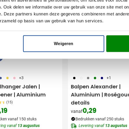
er
Bestseller
. Ook delen we informatie over uw gebruik van onze site met on
Snel
e. Deze partners kunnen deze gegevens combineren met andere i
erzameld op basis van uw gebruik van hun services.
Weigeren
05
006
017
001
002
003
004
536
+3
+1
lhanger Jalen |
Balpen Alexander |
pener | Aluminium
Aluminium | Roségou
details
(15)
,19
0,29
vanaf
ken vanaf 150 stuks
Bedrukken vanaf 250 stuks
ring vanaf
13 augustus
Levering vanaf
13 augustus