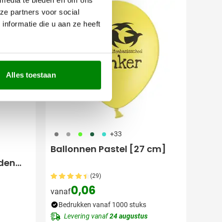
Topper
ze partners voor social
nformatie die u aan ze heeft
Alles toestaan
908
491
153
374
033
+33
Ballonnen Pastel [27 cm]
den
(29)
0,06
vanaf
Bedrukken vanaf 1000 stuks
Levering vanaf
24 augustus