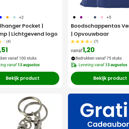
05
007
018
001
024
002
005
017
+2
+5
lhanger Pocket |
Boodschappentas Vera
mp | Lichtgevend logo
| Opvouwbaar
(4)
(7)
,51
1,20
vanaf
ken vanaf 100 stuks
Bedrukken vanaf 75 stuks
ring vanaf
13 augustus
Levering vanaf
13 augustus
Bekijk product
Bekijk product