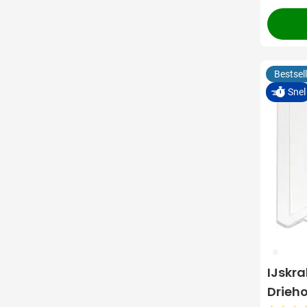
Bestsell
Snel
002
IJskra
Drieh