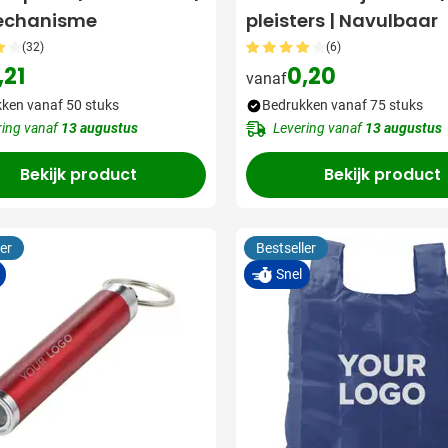
echanisme
pleisters | Navulbaar
(32)
(6)
,21
0,20
vanaf
ken vanaf 50 stuks
Bedrukken vanaf 75 stuks
ring vanaf
13 augustus
Levering vanaf
13 augustus
Bekijk product
Bekijk product
er
Bestseller
Snel