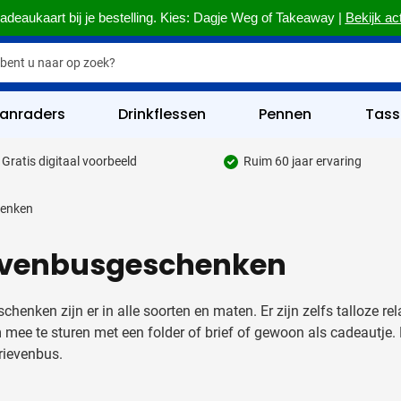
adeaukaart bij je bestelling. Kies: Dagje Weg of Takeaway |
Bekijk ac
anraders
Drinkflessen
Pennen
Tass
Gratis digitaal voorbeeld
Ruim 60 jaar ervaring
hrijfgerief categorie
henken
kelijk & Kantoor categorie
rinkwaren categorie
evenbusgeschenken
eggevertjes categorie
schenken zijn er in alle soorten en maten. Er zijn zelfs talloze r
ultimedia categorie
 mee te sturen met een folder of brief of gewoon als cadeautje.
rievenbus.
assen categorie
reedschap & Veiligheid categorie