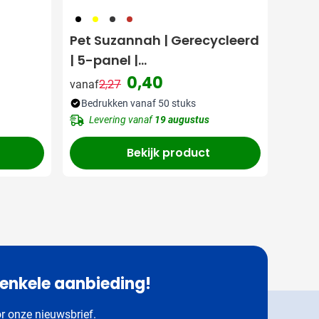
001
006
007
008
Pet Suzannah | Gerecycleerd
| 5-panel |
Drukknoopsluiting
0,40
2,27
vanaf
Normale prijs
Speciale prijs
Bedrukken vanaf 50 stuks
Levering vanaf
19 augustus
Bekijk product
 enkele aanbieding!
or onze nieuwsbrief.