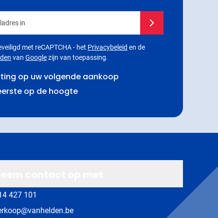
adres in
Schrijf u in voor onze 
 beveiligd met reCAPTCHA - het
Privacybeleid
en de
rden
van
Google
zijn van toepassing.
rting op uw volgende aankoop
 eerste op de hoogte
eem contact op met
14 427 101
erkoop@vanhelden.be