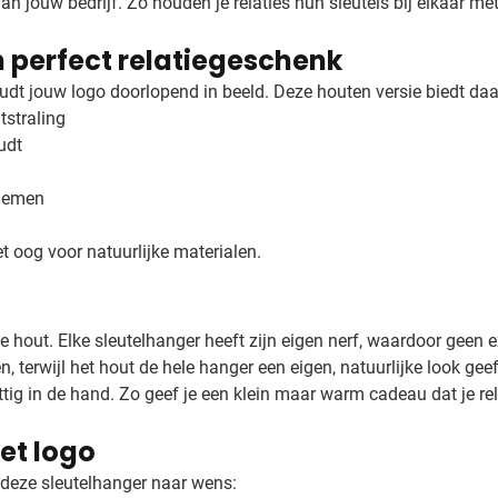
n jouw bedrijf. Zo houden je relaties hun sleutels bij elkaar met
n perfect relatiegeschenk
dt jouw logo doorlopend in beeld. Deze houten versie biedt daa
tstraling
udt
 nemen
t oog voor natuurlijke materialen.
e hout. Elke sleutelhanger heeft zijn eigen nerf, waardoor geen e
n, terwijl het hout de hele hanger een eigen, natuurlijke look g
ttig in de hand. Zo geef je een klein maar warm cadeau dat je rel
et logo
deze sleutelhanger naar wens: