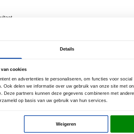
ultaat
mooi doorschemeren.
an je bedrukte sleutelhanger
Details
ag een gratis digitaal voorbeeld aan en bekijk het vooraf. Heb j
.
 van cookies
ent en advertenties te personaliseren, om functies voor social
. Ook delen we informatie over uw gebruik van onze site met on
e. Deze partners kunnen deze gegevens combineren met andere i
erzameld op basis van uw gebruik van hun services.
Weigeren