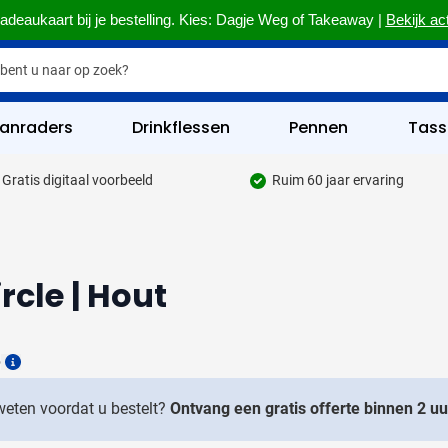
adeaukaart bij je bestelling. Kies: Dagje Weg of Takeaway |
Bekijk ac
anraders
Drinkflessen
Pennen
Tass
Gratis digitaal voorbeeld
Ruim 60 jaar ervaring
hrijfgerief categorie
kelijk & Kantoor categorie
rinkwaren categorie
cle | Hout
eggevertjes categorie
ultimedia categorie
6
Details
assen categorie
 weten voordat u bestelt?
Ontvang een gratis offerte binnen 2 uu
reedschap & Veiligheid categorie