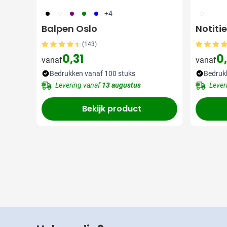
001
002
024
004
005
002
+4
Balpen Oslo
Notiti
(143)
0,31
0
vanaf
vanaf
Bedrukken vanaf 100 stuks
Bedruk
Levering vanaf
13 augustus
Lever
Bekijk product