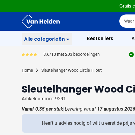
Gratis c
Ga naar de inhoud
Zoek
Zoek
Sla menu over
Bestsellers
A
Alle categorieën
Schrijfgerief
8.6/10 met 203 beoordelingen
Gemiddeld reviewpercentage is 86
Toon submenu voor Sc
Zakelijk & Kantoor
Home
Sleutelhanger Wood Circle | Hout
Toon submenu voor Za
Drinkwaren
Toon submenu voor D
Sleutelhanger Wood Cir
Weggevertjes
Toon submenu voor W
Artikelnummer: 9291
Multimedia
Toon submenu voor M
Vanaf
0,35
per stuk
Levering vanaf
17 augustus 202
Tassen
Toon submenu voor T
Heeft u advies nodig of wilt u eerst de prijs
Gereedschap & Veiligheid
Toon submenu voor Ge