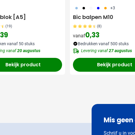
363
001
002
005
007
+3
eblok [A5]
Bic balpen M10
(19)
(8)
,39
0,33
vanaf
ken vanaf 50 stuks
Bedrukken vanaf 500 stuks
ing vanaf
20 augustus
Levering vanaf
27 augustus
Bekijk product
Bekijk product
Mis geen
Schrijf u in vo