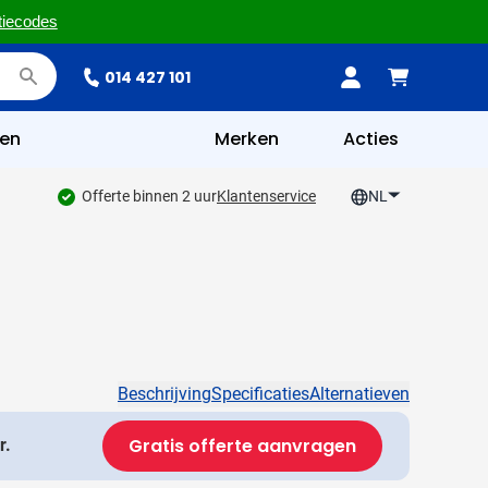
tiecodes
014 427 101
en
Merken
Acties
Offerte binnen 2 uur
Klantenservice
NL
Beschrijving
Specificaties
Alternatieven
Gratis offerte aanvragen
r.