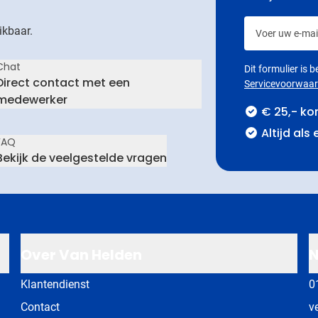
Voer uw e-mail
ikbaar.
Chat
Dit formulier is
Direct contact met een
Servicevoorwaa
medewerker
€ 25,- ko
Altijd als
FAQ
Bekijk de veelgestelde vragen
Over Van Helden
N
Klantendienst
0
Contact
v