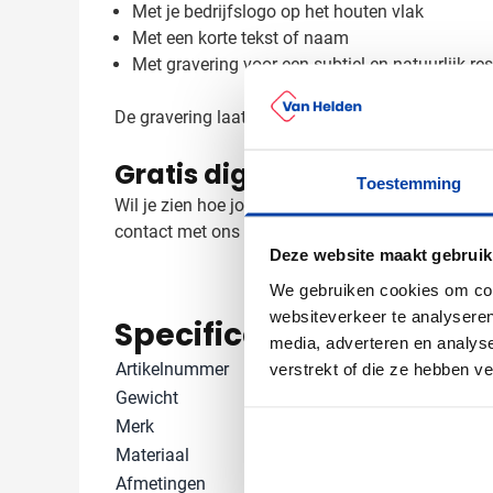
Met je bedrijfslogo op het houten vlak
Met een korte tekst of naam
Met gravering voor een subtiel en natuurlijk res
De gravering laat de warme kleur van het hout 
Gratis digitaal voorbeeld v
Toestemming
Wil je zien hoe jouw logo op het hout staat? Vra
contact met ons op, we denken graag met je mee
Deze website maakt gebruik
We gebruiken cookies om cont
websiteverkeer te analyseren
Specificaties
media, adverteren en analys
Artikelnummer
9291
verstrekt of die ze hebben v
Gewicht
12 gram
Merk
IMPRESSION
Materiaal
Hout
Afmetingen
0.8 cm (h)