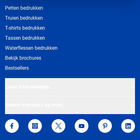
Petten bedrukken
Truien bedrukken
T-shirts bedrukken
Tassen bedrukken
Waterflessen bedrukken
Bekijk brochures
Bestsellers
Over Van Helden
Neem contact op met
Van Helden Relatiegeschenken
Facebook
Instagram
Twitter
YouTube
Pinterest
Linke