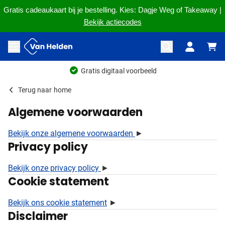
Gratis cadeaukaart bij je bestelling. Kies: Dagje Weg of Takeaway |
Bekijk actiecodes
Ga naar de inhoud
Menu openen
Gratis digitaal voorbeeld
Terug naar
home
Algemene voorwaarden
Bekijk onze algemene voorwaarden
►
Privacy policy
Bekijk onze privacy policy
►
Cookie statement
Bekijk ons cookie statement
►
Disclaimer