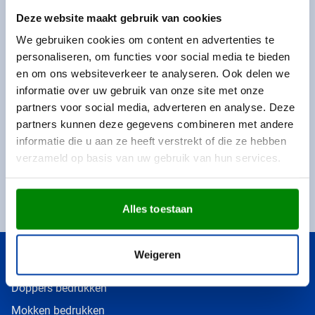
Deze website maakt gebruik van cookies
We gebruiken cookies om content en advertenties te
Mis geen enkele aanbieding!
personaliseren, om functies voor social media te bieden
en om ons websiteverkeer te analyseren. Ook delen we
Schrijf u in voor onze nieuwsbrief.
informatie over uw gebruik van onze site met onze
Voer uw e-mailadres in
Schrijf u
partners voor social media, adverteren en analyse. Deze
partners kunnen deze gegevens combineren met andere
informatie die u aan ze heeft verstrekt of die ze hebben
Dit formulier is beveiligd met reCAPTCHA - het
Privacybeleid
en de
verzameld op basis van uw gebruik van hun services.
Servicevoorwaarden
van
Google
zijn van toepassing.
€ 25,- korting op uw volgende aankoop
Altijd als eerste op de hoogte
Alles toestaan
Weigeren
Snel naar
Doppers bedrukken
Mokken bedrukken