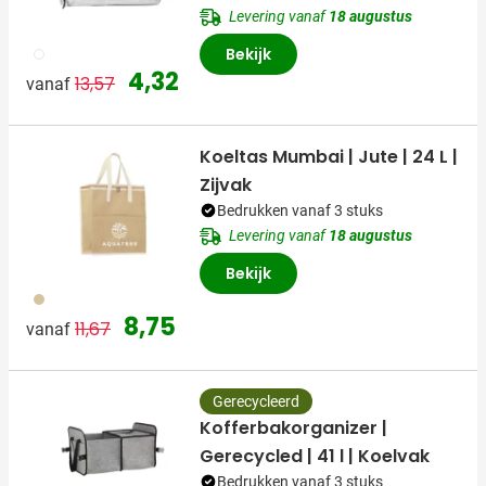
Levering vanaf
18 augustus
002
Bekijk
Normale prijs
Speciale prijs
4,32
13,57
vanaf
Koeltas Mumbai | Jute | 24 L |
Zijvak
Bedrukken vanaf 3 stuks
Levering vanaf
18 augustus
Bekijk
311
Normale prijs
Speciale prijs
8,75
11,67
vanaf
Gerecycleerd
Kofferbakorganizer |
Gerecycled | 41 l | Koelvak
Bedrukken vanaf 3 stuks