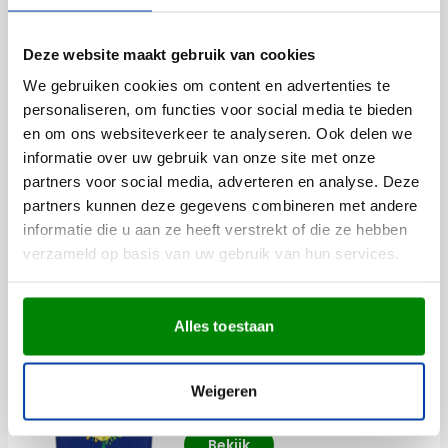
Bekijk
003
004
Deze website maakt gebruik van cookies
27,19
vanaf
We gebruiken cookies om content en advertenties te
personaliseren, om functies voor social media te bieden
en om ons websiteverkeer te analyseren. Ook delen we
Gerecycleerd
informatie over uw gebruik van onze site met onze
rPET Koeltas Luz
partners voor social media, adverteren en analyse. Deze
Bedrukken vanaf 20 stuks
partners kunnen deze gegevens combineren met andere
Levering vanaf
18 augustus
informatie die u aan ze heeft verstrekt of die ze hebben
Bekijk
verzameld op basis van uw gebruik van hun services.
357
005
4,81
vanaf
Alles toestaan
Koelbox Sunkissed | 4 l
Bedrukken vanaf 12 stuks
Weigeren
Levering vanaf
17 augustus
Bekijk