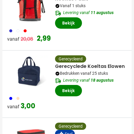
Vanaf 1 stuks
Levering vanaf
11 augustus
Bekijk
023
002
008
Normale prijs
Speciale prijs
2,99
20,08
vanaf
Gerecycleerd
Gerecyclede Koeltas Elowen
Bedrukken vanaf 25 stuks
Levering vanaf
18 augustus
Bekijk
005
357
3,00
vanaf
Gerecycleerd