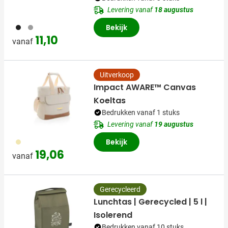
Levering vanaf
18 augustus
001
003
Bekijk
11,10
vanaf
Uitverkoop
Impact AWARE™ Canvas
Koeltas
Bedrukken vanaf 1 stuks
Levering vanaf
19 augustus
053
Bekijk
19,06
vanaf
Gerecycleerd
Lunchtas | Gerecycled | 5 l |
Isolerend
Bedrukken vanaf 10 stuks