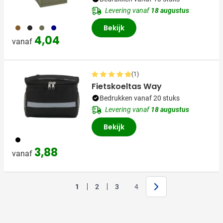
Levering vanaf
18 augustus
011
001
402
536
Bekijk
4,04
vanaf
(1)
Fietskoeltas Way
Bedrukken vanaf 20 stuks
Levering vanaf
18 augustus
Bekijk
001
3,88
vanaf
Volgende
1
2
3
4
U lees momenteel pagina
Pagina
Pagina
Pagina