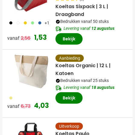
Koeltas Sixpack | 3 L |
Draagband
Bedrukken vanaf 50 stuks
001
002
006
029
018
+1
Levering vanaf
12 augustus
Normale prijs
Speciale prijs
1,53
2,56
vanaf
Bekijk
Aanbieding
Koeltas Organic | 12 L |
Katoen
Bedrukken vanaf 25 stuks
Levering vanaf
18 augustus
273
Bekijk
Normale prijs
Speciale prijs
4,03
6,73
vanaf
Uitverkoop
Koeltas Paulo