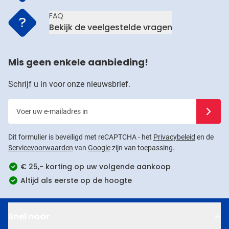
FAQ
Bekijk de veelgestelde vragen
Mis geen enkele aanbieding!
Schrijf u in voor onze nieuwsbrief.
Voer uw e-mailadres in
Schrijf u
Dit formulier is beveiligd met reCAPTCHA - het
Privacybeleid
en de
Servicevoorwaarden
van
Google
zijn van toepassing.
€ 25,- korting op uw volgende aankoop
Altijd als eerste op de hoogte
Snel naar