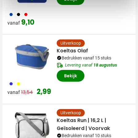
023
001
008
9,10
vanaf
Uitverkoop
Koeltas Olaf
Bedrukken vanaf 15 stuks
Levering vanaf
18 augustus
Bekijk
023
006
Normale prijs
Speciale prijs
2,99
13,54
vanaf
Uitverkoop
Koeltas Run | 16,2 L |
Geïsoleerd | Voorvak
Bedrukken vanaf 10 stuks