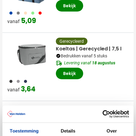
Bekijk
023
003
357
029
008
5,09
vanaf
Gerecycleerd
Koeltas | Gerecycled | 7,5 l
Bedrukken vanaf 5 stuks
Levering vanaf
18 augustus
Bekijk
001
003
005
3,64
vanaf
Orrefors Koeltas Hunting [27
L]
Bedrukken vanaf 1 stuks
Toestemming
Details
Over
Levering vanaf
14 augustus