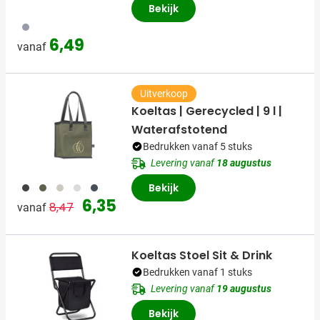
Bekijk
003
6,49
vanaf
Uitverkoop
Koeltas | Gerecycled | 9 l |
Waterafstotend
Bedrukken vanaf 5 stuks
Levering vanaf
18 augustus
001
004
357
018
536
Bekijk
Normale prijs
Speciale prijs
6,35
8,47
vanaf
Koeltas Stoel Sit & Drink
Bedrukken vanaf 1 stuks
Levering vanaf
19 augustus
Bekijk