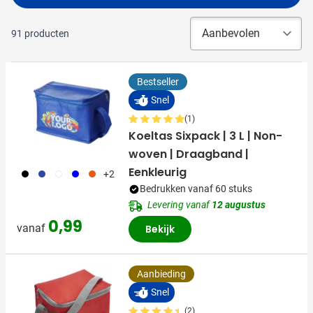
91
producten
Bestseller
Snel
(1)
Koeltas Sixpack | 3 L | Non-
woven | Draagband |
Eenkleurig
001
023
002
005
007
+2
Bedrukken vanaf 60 stuks
Levering vanaf
12 augustus
0,99
vanaf
Bekijk
Aanbieding
Snel
(2)