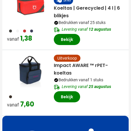
Snel
Koeltas | Gerecycled | 4 l | 6
blikjes
Bedrukken vanaf 25 stuks
Levering vanaf
12 augustus
001
002
008
536
1,38
vanaf
Bekijk
Uitverkoop
Impact AWARE ™ rPET-
koeltas
Bedrukken vanaf 1 stuks
Levering vanaf
25 augustus
001
Bekijk
7,60
vanaf