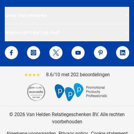
Over Van Helden
Neem contact op met
Van Helden Relatiegeschenken
Facebook
Instagram
Twitter
YouTube
Pinterest
Linke
8.6/10 met 202 beoordelingen
Gemiddeld reviewpercentage is 86
© 2026 Van Helden Relatiegeschenken BV. Alle rechten
voorbehouden
Algemene voorwaarden
Privacy policy
Cookie statement