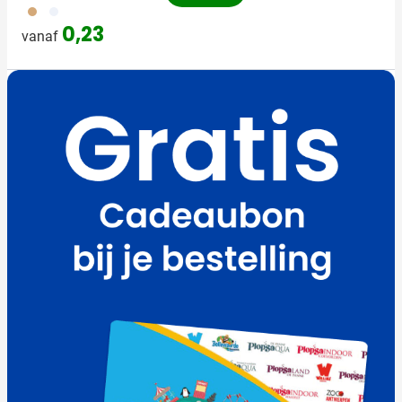
011
002
0,23
vanaf