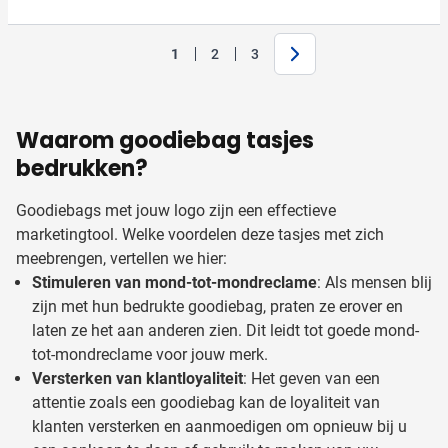
Volgende
1
2
3
U lees momenteel pagina
Pagina
Pagina
Waarom goodiebag tasjes
bedrukken?
Goodiebags met jouw logo zijn een effectieve
marketingtool. Welke voordelen deze tasjes met zich
meebrengen, vertellen we hier:
Stimuleren van mond-tot-mondreclame
: Als mensen blij
zijn met hun bedrukte goodiebag, praten ze erover en
laten ze het aan anderen zien. Dit leidt tot goede mond-
tot-mondreclame voor jouw merk.
Versterken van klantloyaliteit
: Het geven van een
attentie zoals een goodiebag kan de loyaliteit van
klanten versterken en aanmoedigen om opnieuw bij u