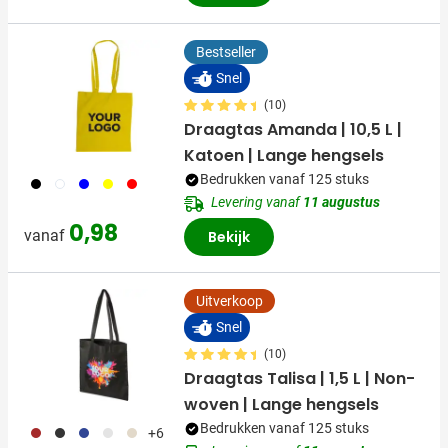
Bestseller
Snel
(10)
Draagtas Amanda | 10,5 L |
Katoen | Lange hengsels
Bedrukken vanaf 125 stuks
001
002
005
006
008
Levering vanaf
11 augustus
0,98
vanaf
Bekijk
Uitverkoop
Snel
(10)
Draagtas Talisa | 1,5 L | Non-
woven | Lange hengsels
Bedrukken vanaf 125 stuks
011
001
023
002
013
+6