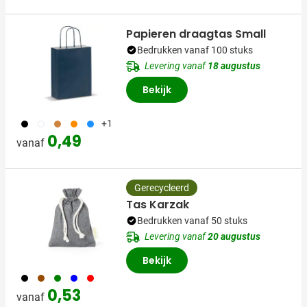
Papieren draagtas Small
Bedrukken vanaf 100 stuks
Levering vanaf
18 augustus
Bekijk
001
002
090
007
018
+1
0,49
vanaf
Gerecycleerd
Tas Karzak
Bedrukken vanaf 50 stuks
Levering vanaf
20 augustus
Bekijk
001
311
004
005
008
0,53
vanaf