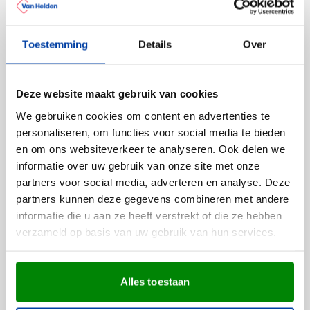
Papieren Tas Totee XL [A3]
Toestemming
Details
Over
Full color bedrukking mogelijk
Levering vanaf
20 augustus
Bekijk
Deze website maakt gebruik van cookies
We gebruiken cookies om content en advertenties te
011
002
personaliseren, om functies voor social media te bieden
0,79
vanaf
en om ons websiteverkeer te analyseren. Ook delen we
informatie over uw gebruik van onze site met onze
partners voor social media, adverteren en analyse. Deze
Draagtas Mateusz
partners kunnen deze gegevens combineren met andere
Bedrukken vanaf 1 stuks
informatie die u aan ze heeft verstrekt of die ze hebben
Levering vanaf
18 augustus
verzameld op basis van uw gebruik van hun services.
Bekijk
002
Alles toestaan
1,46
vanaf