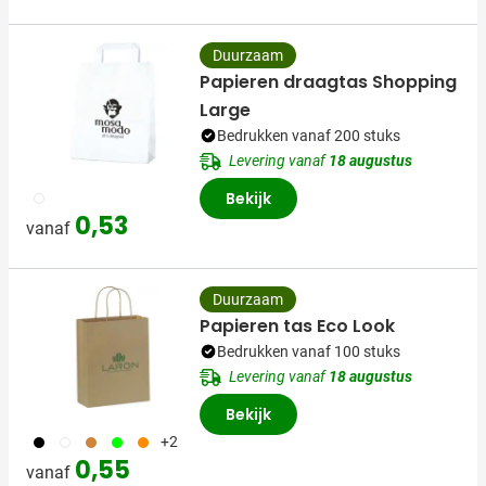
Duurzaam
Papieren draagtas Shopping
Large
Bedrukken vanaf 200 stuks
Levering vanaf
18 augustus
002
Bekijk
0,53
vanaf
Duurzaam
Papieren tas Eco Look
Bedrukken vanaf 100 stuks
Levering vanaf
18 augustus
Bekijk
001
002
090
029
007
+2
0,55
vanaf