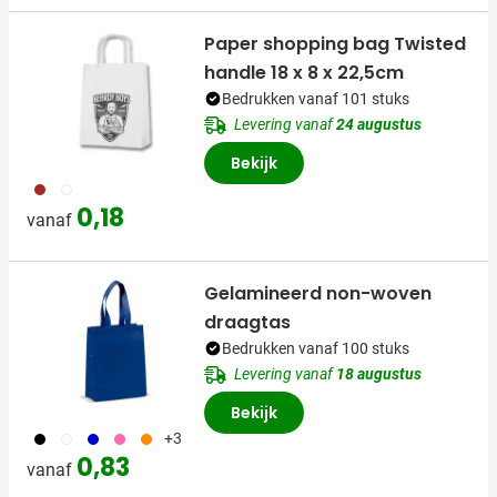
Paper shopping bag Twisted
handle 18 x 8 x 22,5cm
Bedrukken vanaf 101 stuks
Levering vanaf
24 augustus
Bekijk
011
002
0,18
vanaf
Gelamineerd non-woven
draagtas
Bedrukken vanaf 100 stuks
Levering vanaf
18 augustus
Bekijk
001
002
005
017
007
+3
0,83
vanaf