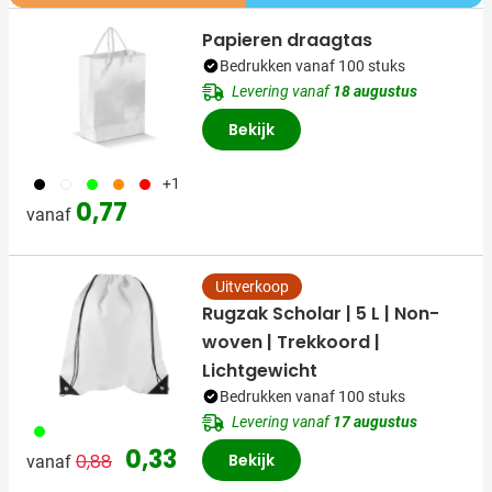
Papieren draagtas
Bedrukken vanaf 100 stuks
Levering vanaf
18 augustus
Bekijk
001
002
029
007
008
+1
0,77
vanaf
Uitverkoop
Rugzak Scholar | 5 L | Non-
woven | Trekkoord |
Lichtgewicht
Bedrukken vanaf 100 stuks
Levering vanaf
17 augustus
019
Normale prijs
Speciale prijs
0,33
0,88
Bekijk
vanaf