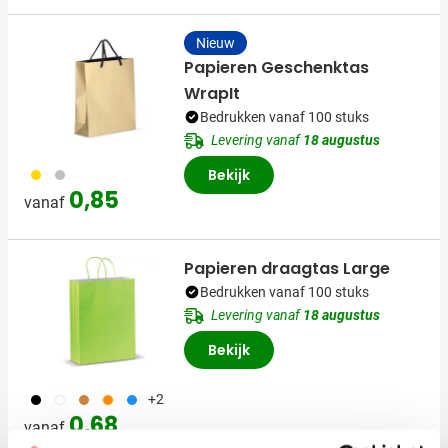
Nieuw
Papieren Geschenktas
WrapIt
Bedrukken vanaf 100 stuks
Levering vanaf
18 augustus
031
032
Bekijk
0,85
vanaf
Papieren draagtas Large
Bedrukken vanaf 100 stuks
Levering vanaf
18 augustus
Bekijk
001
002
090
007
018
+2
0,68
vanaf