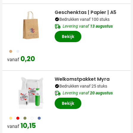
Geschenktas | Papier | A5
Bedrukken vanaf 100 stuks
Levering vanaf
13 augustus
Bekijk
011
002
0,20
vanaf
Welkomstpakket Myra
Bedrukken vanaf 25 stuks
Levering vanaf
20 augustus
Bekijk
694
696
730
697
698
10,15
vanaf