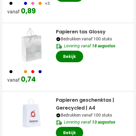
001
002
005
017
007
+3
0,89
vanaf
Papieren tas Glossy
Bedrukken vanaf 100 stuks
Levering vanaf
18 augustus
Bekijk
001
002
007
008
307
0,74
vanaf
Papieren geschenktas |
Gerecycled | A4
Bedrukken vanaf 100 stuks
Levering vanaf
13 augustus
Bekijk