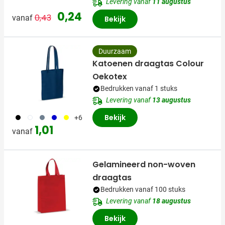
Levering vanaf
11 augustus
Normale prijs
Speciale prijs
0,24
0,43
vanaf
Bekijk
Duurzaam
Katoenen draagtas Colour
Oekotex
Bedrukken vanaf 1 stuks
Levering vanaf
13 augustus
001
002
003
005
006
Bekijk
+6
1,01
vanaf
Gelamineerd non-woven
draagtas
Bedrukken vanaf 100 stuks
Levering vanaf
18 augustus
Bekijk