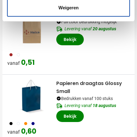
Weigeren
Papieren Tas Totee M [A4]
Full color bedrukking mogelijk
Levering vanaf
20 augustus
Bekijk
011
002
0,51
vanaf
Papieren draagtas Glossy
Small
Bedrukken vanaf 100 stuks
Levering vanaf
18 augustus
Bekijk
001
002
007
307
0,60
vanaf