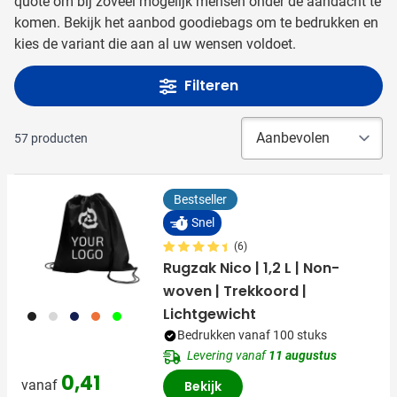
quote om bij zoveel mogelijk mensen onder de aandacht te
komen. Bekijk het aanbod goodiebags om te bedrukken en
kies de variant die aan al uw wensen voldoet.
Filteren
57
producten
Bestseller
Snel
(6)
Rugzak Nico | 1,2 L | Non-
woven | Trekkoord |
Lichtgewicht
001
002
005
007
019
Bedrukken vanaf 100 stuks
Levering vanaf
11 augustus
0,41
vanaf
Bekijk