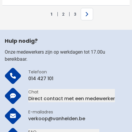
Volgende
1
2
3
U lees momenteel pagina
Pagina
Pagina
Hulp nodig?
Onze medewerkers zijn op werkdagen tot 17.00u
bereikbaar.
Telefoon
014 427 101
Chat
Direct contact met een medewerker
E-mailadres
verkoop@vanhelden.be