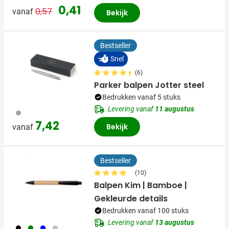
Normale prijs
Speciale prijs
0,41
0,57
vanaf
Bekijk
Bestseller
Snel
(6)
Parker balpen Jotter steel
Bedrukken vanaf 5 stuks
Levering vanaf
11 augustus
032
7,42
Bekijk
vanaf
Bestseller
(10)
Balpen Kim | Bamboe |
Gekleurde details
Bedrukken vanaf 100 stuks
Levering vanaf
13 augustus
001
004
005
032