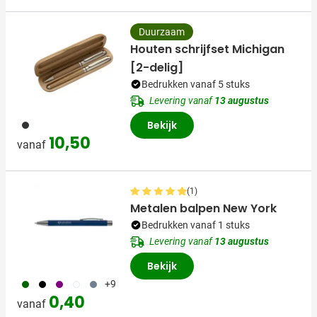
Duurzaam
Houten schrijfset Michigan
[2-delig]
Bedrukken vanaf 5 stuks
Levering vanaf
13 augustus
011
Bekijk
10,50
vanaf
(1)
Metalen balpen New York
Bedrukken vanaf 1 stuks
Levering vanaf
13 augustus
Bekijk
060
001
024
002
003
+9
0,40
vanaf