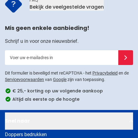
FAQ
Bekijk de veelgestelde vragen
Mis geen enkele aanbieding!
Schrijf u in voor onze nieuwsbrief.
Voer uw e-mailadres in
Schrijf u
Dit formulier is beveiligd met reCAPTCHA - het
Privacybeleid
en de
Servicevoorwaarden
van
Google
zijn van toepassing.
€ 25,- korting op uw volgende aankoop
Altijd als eerste op de hoogte
Snel naar
Doppers bedrukken