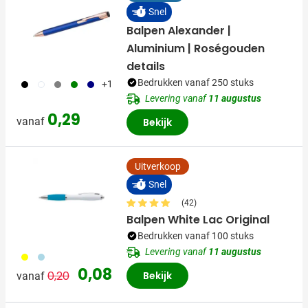
Snel
Balpen Alexander |
Aluminium | Roségouden
details
001
002
003
004
536
Bedrukken vanaf 250 stuks
+1
Levering vanaf
11 augustus
0,29
vanaf
Bekijk
Uitverkoop
Snel
(42)
Balpen White Lac Original
Bedrukken vanaf 100 stuks
Levering vanaf
11 augustus
006
018
Normale prijs
Speciale prijs
0,08
0,20
Bekijk
vanaf