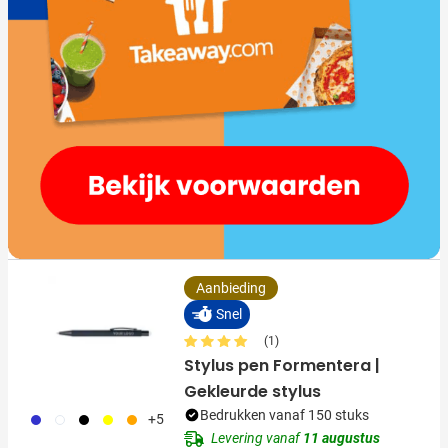
Aanbieding
Snel
(1)
Stylus pen Formentera |
Gekleurde stylus
Bedrukken vanaf 150 stuks
023
002
871
006
007
+5
Levering vanaf
11 augustus