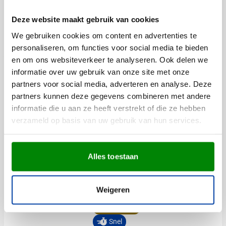
Bedrukken vanaf 100 stuks
001
002
003
004
005
+3
Deze website maakt gebruik van cookies
Levering vanaf
11 augustus
0,37
We gebruiken cookies om content en advertenties te
vanaf
Bekijk
personaliseren, om functies voor social media te bieden
en om ons websiteverkeer te analyseren. Ook delen we
60 deals
informatie over uw gebruik van onze site met onze
partners voor social media, adverteren en analyse. Deze
(6)
Stylus pen Gentle |
partners kunnen deze gegevens combineren met andere
Aluminium |
informatie die u aan ze heeft verstrekt of die ze hebben
verzameld op basis van uw gebruik van hun services.
Draaimechanisme | Metalen
details
023
001
002
004
008
Bedrukken vanaf 150 stuks
Alles toestaan
Levering vanaf
13 augustus
Normale prijs
Speciale prijs
0,38
0,64
vanaf
Bekijk
Weigeren
Aanbieding
Snel