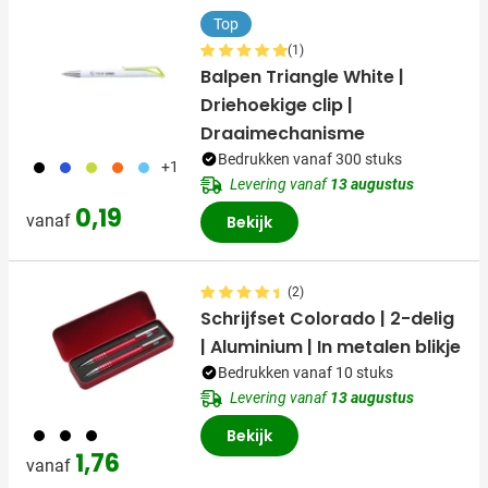
Top
(1)
Balpen Triangle White |
Driehoekige clip |
Draaimechanisme
Bedrukken vanaf 300 stuks
001
005
029
007
018
+1
Levering vanaf
13 augustus
0,19
vanaf
Bekijk
(2)
Schrijfset Colorado | 2-delig
| Aluminium | In metalen blikje
Bedrukken vanaf 10 stuks
Levering vanaf
13 augustus
001
023
008
Bekijk
1,76
vanaf