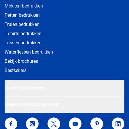
Mokken bedrukken
Petten bedrukken
Truien bedrukken
T-shirts bedrukken
Tassen bedrukken
Waterflessen bedrukken
Bekijk brochures
Bestsellers
Over Van Helden
Neem contact op met
Van Helden Relatiegeschenken
Facebook
Instagram
Twitter
YouTube
Pinterest
Linke