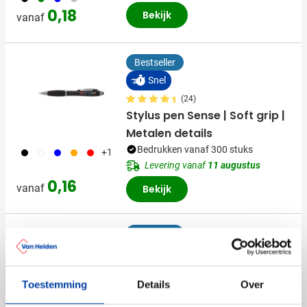
0,18
Bekijk
vanaf
Bestseller
Snel
(24)
Stylus pen Sense | Soft grip |
Metalen details
Bedrukken vanaf 300 stuks
001
002
005
007
008
+1
Levering vanaf
11 augustus
0,16
vanaf
Bekijk
Bestseller
Snel
(3)
Balpen Harvy | Aluminium |
Toestemming
Details
Over
Rubberen afwerking