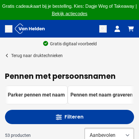
Gratis cadeaukaart bij je bestelling. Kies: Dagje Weg of Takeaway |
Bekijk actiecodes
Ga naar de inhoud
Menu openen
Ruim 60 jaar ervaring
Terug naar
druktechnieken
Pennen met persoonsnamen
Parker pennen met naam
Pennen met naam graveren
Filteren
53
producten