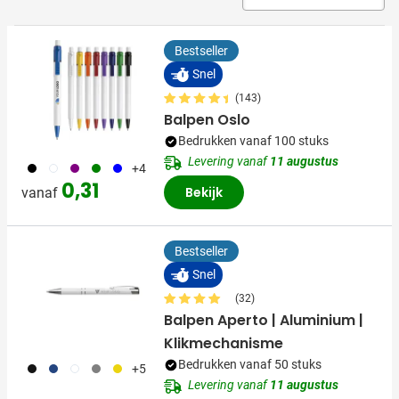
Bestseller
Snel
(143)
Balpen Oslo
Bedrukken vanaf 100 stuks
Levering vanaf
11 augustus
001
002
024
004
005
+4
0,31
Bekijk
vanaf
Bestseller
Snel
(32)
Balpen Aperto | Aluminium |
Klikmechanisme
Bedrukken vanaf 50 stuks
001
023
002
003
006
+5
Levering vanaf
11 augustus