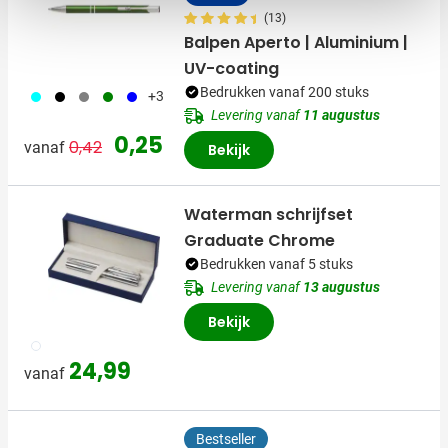
(13)
Balpen Aperto | Aluminium |
UV-coating
Bedrukken vanaf 200 stuks
166
001
003
004
005
+3
Levering vanaf
11 augustus
Normale prijs
Speciale prijs
0,25
0,42
vanaf
Bekijk
Waterman schrijfset
Graduate Chrome
Bedrukken vanaf 5 stuks
Levering vanaf
13 augustus
Bekijk
032
24,99
vanaf
Bestseller