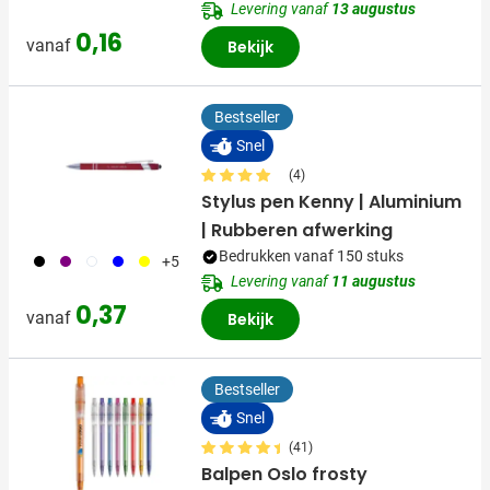
Levering vanaf
13 augustus
0,16
vanaf
Bekijk
Bestseller
Snel
(4)
Stylus pen Kenny | Aluminium
| Rubberen afwerking
Bedrukken vanaf 150 stuks
001
024
002
005
006
+5
Levering vanaf
11 augustus
0,37
vanaf
Bekijk
Bestseller
Snel
(41)
Balpen Oslo frosty