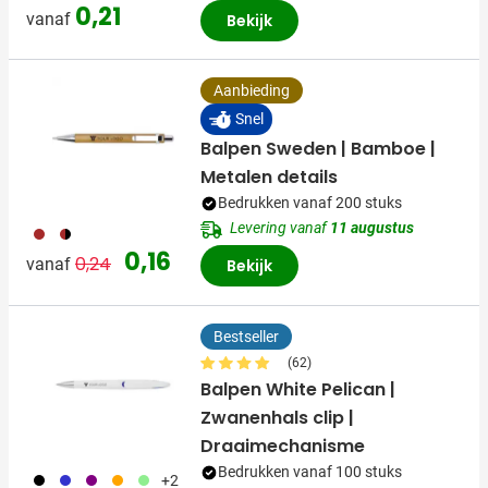
0,21
vanaf
Bekijk
Aanbieding
Snel
Balpen Sweden | Bamboe |
Metalen details
Bedrukken vanaf 200 stuks
Levering vanaf
11 augustus
011
001
Normale prijs
Speciale prijs
0,16
0,24
vanaf
Bekijk
Bestseller
(62)
Balpen White Pelican |
Zwanenhals clip |
Draaimechanisme
Bedrukken vanaf 100 stuks
001
023
024
007
029
+2