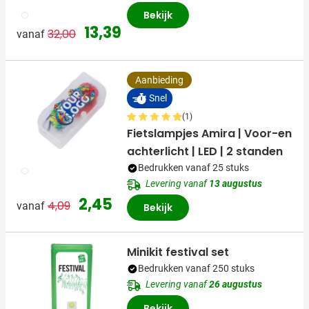
002
Bekijk
Normale prijs
Speciale prijs
13,39
32,00
vanaf
Aanbieding
Snel
(1)
Fietslampjes Amira | Voor-en
achterlicht | LED | 2 standen
Bedrukken vanaf 25 stuks
009
Levering vanaf
13 augustus
Normale prijs
Speciale prijs
2,45
4,09
vanaf
Bekijk
Minikit festival set
Bedrukken vanaf 250 stuks
Levering vanaf
26 augustus
Bekijk