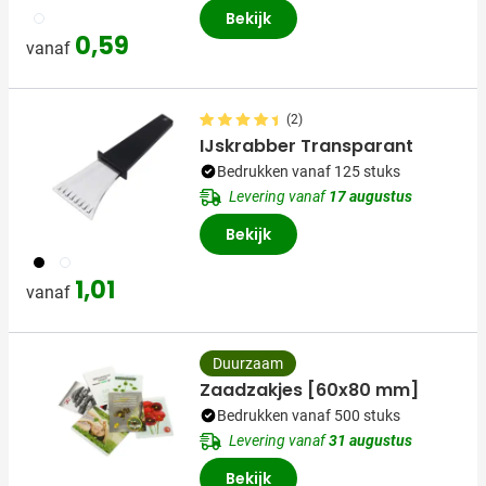
009
Bekijk
0,59
vanaf
(2)
IJskrabber Transparant
Bedrukken vanaf 125 stuks
Levering vanaf
17 augustus
Bekijk
001
002
1,01
vanaf
Duurzaam
Zaadzakjes [60x80 mm]
Bedrukken vanaf 500 stuks
Levering vanaf
31 augustus
Bekijk