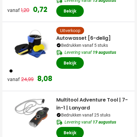
Levering vanaf
13 augustus
Normale prijs
Speciale prijs
0,72
1,20
vanaf
Bekijk
Uitverkoop
Autowasset [6-delig]
Bedrukken vanaf 5 stuks
Levering vanaf
19 augustus
Bekijk
001
Normale prijs
Speciale prijs
8,08
24,99
vanaf
Multitool Adventure Tool | 7-
in-1 | Lanyard
Bedrukken vanaf 25 stuks
Levering vanaf
17 augustus
Bekijk