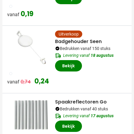
009
0,19
vanaf
Uitverkoop
Badgehouder Seen
Bedrukken vanaf 150 stuks
Levering vanaf
18 augustus
Bekijk
002
Normale prijs
Speciale prijs
0,24
0,74
vanaf
Spaakreflectoren Go
Bedrukken vanaf 40 stuks
Levering vanaf
17 augustus
Bekijk