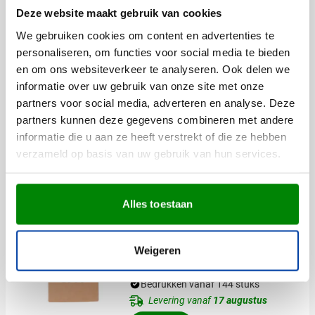
001
Deze website maakt gebruik van cookies
3,88
vanaf
We gebruiken cookies om content en advertenties te
personaliseren, om functies voor social media te bieden
en om ons websiteverkeer te analyseren. Ook delen we
Verrekijker Travel
informatie over uw gebruik van onze site met onze
Bedrukken vanaf 10 stuks
partners voor social media, adverteren en analyse. Deze
Levering vanaf
17 augustus
partners kunnen deze gegevens combineren met andere
Bekijk
informatie die u aan ze heeft verstrekt of die ze hebben
verzameld op basis van uw gebruik van hun services.
001
9,38
vanaf
Alles toestaan
Aanbieding
Stoepkrijt Artsy | 4 kleuren |
Weigeren
In kartonnen doosje
Bedrukken vanaf 144 stuks
Levering vanaf
17 augustus