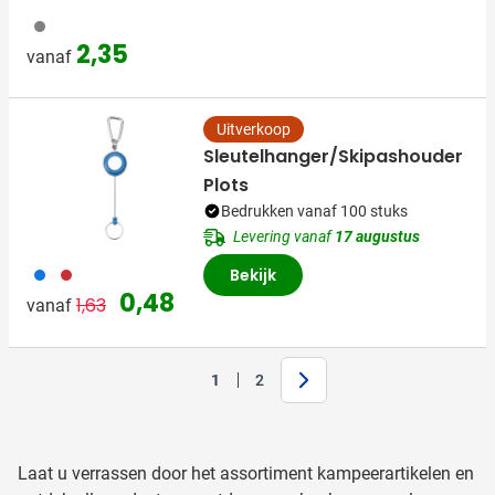
003
2,35
vanaf
Uitverkoop
Sleutelhanger/Skipashouder
Plots
Bedrukken vanaf 100 stuks
Levering vanaf
17 augustus
023
008
Bekijk
Normale prijs
Speciale prijs
0,48
1,63
vanaf
Volgende
1
2
U lees momenteel pagina
Pagina
Laat u verrassen door het assortiment kampeerartikelen en