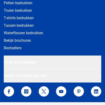
Petten bedrukken
Truien bedrukken
T-shirts bedrukken
Tassen bedrukken
Waterflessen bedrukken
Bekijk brochures
Bestsellers
Over Van Helden
Neem contact op met
Van Helden Relatiegeschenken
Facebook
Instagram
Twitter
YouTube
Pinterest
Linke