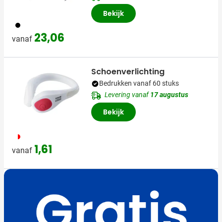
Bekijk
001
23,06
vanaf
Schoenverlichting
Bedrukken vanaf 60 stuks
Levering vanaf
17 augustus
Bekijk
188
1,61
vanaf