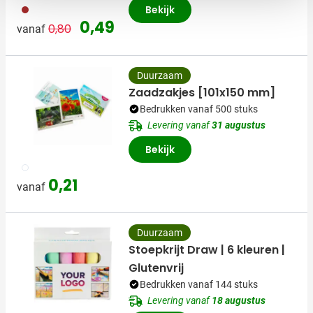
011
Bekijk
Normale prijs
Speciale prijs
0,49
0,80
vanaf
Duurzaam
Zaadzakjes [101x150 mm]
Bedrukken vanaf 500 stuks
Levering vanaf
31 augustus
Bekijk
009
0,21
vanaf
Duurzaam
Stoepkrijt Draw | 6 kleuren |
Glutenvrij
Bedrukken vanaf 144 stuks
Levering vanaf
18 augustus