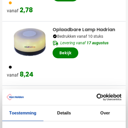
007
2,78
vanaf
Oplaadbare Lamp Hadrian
Bedrukken vanaf 10 stuks
Levering vanaf
17 augustus
Bekijk
001
8,24
vanaf
(1)
Fietskoeltas Way
Bedrukken vanaf 20 stuks
Toestemming
Details
Over
Levering vanaf
19 augustus
Bekijk