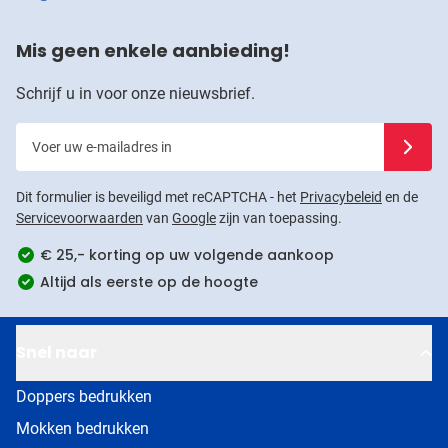
Mis geen enkele aanbieding!
Schrijf u in voor onze nieuwsbrief.
Voer uw e-mailadres in
Schrijf u
Dit formulier is beveiligd met reCAPTCHA - het
Privacybeleid
en de
Servicevoorwaarden
van
Google
zijn van toepassing.
€ 25,- korting op uw volgende aankoop
Altijd als eerste op de hoogte
Snel naar
Doppers bedrukken
Mokken bedrukken