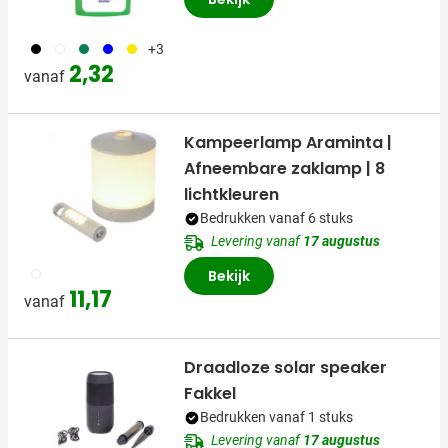
001
002
004
005
006
+3
2,32
vanaf
Kampeerlamp Araminta |
Afneembare zaklamp | 8
lichtkleuren
Bedrukken vanaf 6 stuks
Levering vanaf
17 augustus
002
Bekijk
11,17
vanaf
Draadloze solar speaker
Fakkel
Bedrukken vanaf 1 stuks
Levering vanaf
17 augustus