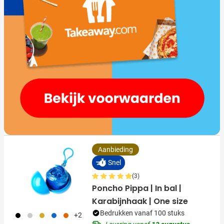
Aanbieding
Snel
(3)
Poncho Pippa | In bal |
Karabijnhaak | One size
Bedrukken vanaf 100 stuks
001
002
006
018
007
+2