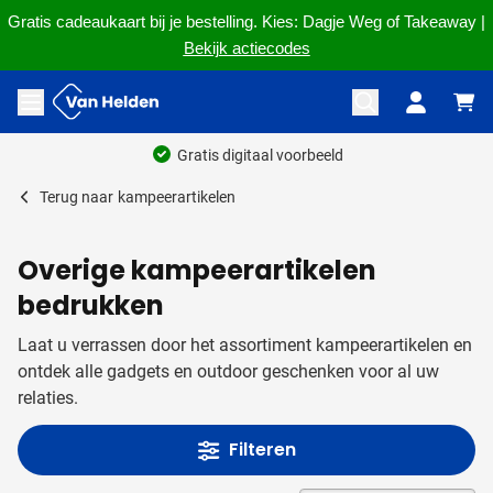
Gratis cadeaukaart bij je bestelling. Kies: Dagje Weg of Takeaway |
Bekijk actiecodes
Ga naar de inhoud
Menu openen
Ruim 60 jaar ervaring
Terug naar
kampeerartikelen
Overige kampeerartikelen
bedrukken
Laat u verrassen door het assortiment kampeerartikelen en
ontdek alle gadgets en outdoor geschenken voor al uw
relaties.
Filteren