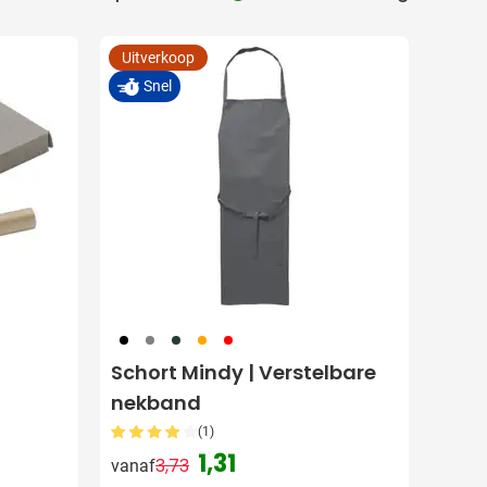
Uitverkoop
Snel
001
003
004
007
008
Schort Mindy | Verstelbare
nekband
(1)
1,31
3,73
vanaf
Normale prijs
Speciale prijs