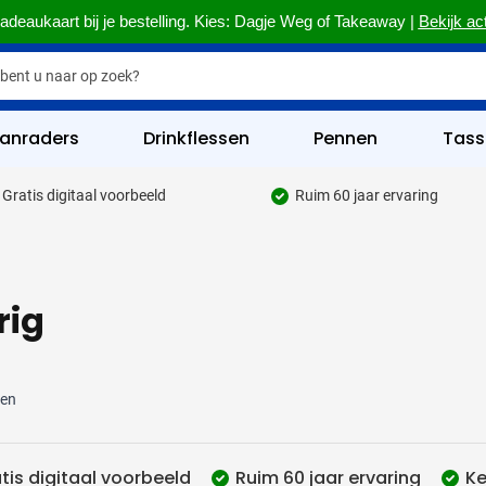
adeaukaart bij je bestelling. Kies: Dagje Weg of Takeaway |
Bekijk ac
anraders
Drinkflessen
Pennen
Tass
Gratis digitaal voorbeeld
Ruim 60 jaar ervaring
hrijfgerief categorie
kelijk & Kantoor categorie
rinkwaren categorie
rig
eggevertjes categorie
ultimedia categorie
ten
assen categorie
reedschap & Veiligheid categorie
tis digitaal voorbeeld
Ruim 60 jaar ervaring
Ke