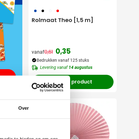
023
001
002
008
Rolmaat Theo [1,5 m]
0,35
0,61
vanaf
Normale prijs
Speciale prijs
Bedrukken vanaf 125 stuks
Levering vanaf
14 augustus
Bekijk product
Uitverkoop
Over
 media te bieden en om ons