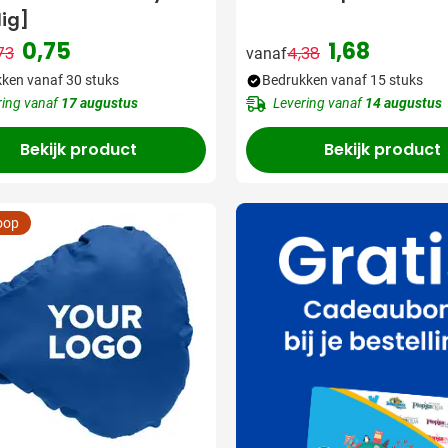
ig]
0,75
1,68
73
4,38
vanaf
Normale prijs
Speciale prijs
Normale prijs
Speciale prijs
ken vanaf 30 stuks
Bedrukken vanaf 15 stuks
ring vanaf
17 augustus
Levering vanaf
14 augustus
Bekijk product
Bekijk product
oop