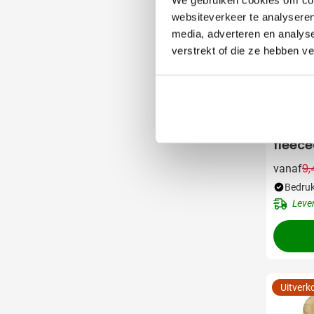
websiteverkeer te analyseren
media, adverteren en analys
verstrekt of die ze hebben v
001
Knuffe
fleec
9,
vanaf
Bedruk
Leve
Uitverk