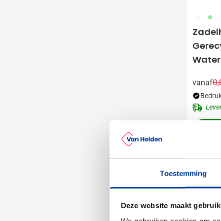
002
029
Zadel
Gerecy
Water
0,
vanaf
Bedruk
Leve
Uitverk
Toestemming
Deze website maakt gebruik
We gebruiken cookies om cont