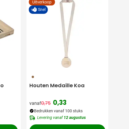
Uitverkoop
Snel
011
io
Houten Medaille Koa
0,33
0,75
vanaf
Normale prijs
Speciale prijs
Bedrukken vanaf 100 stuks
Levering vanaf
12 augustus