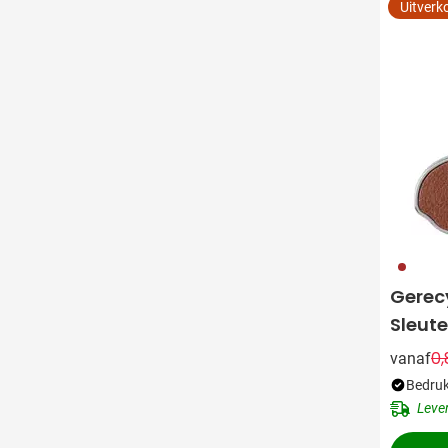
Uitverk
011
Gerec
Sleut
0,
vanaf
Bedruk
Leve