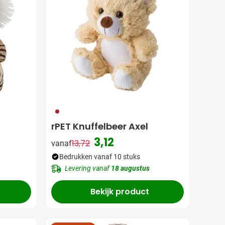
011
rPET Knuffelbeer Axel
3,12
13,72
vanaf
Normale prijs
Speciale prijs
Bedrukken vanaf 10 stuks
Levering vanaf
18 augustus
Bekijk product