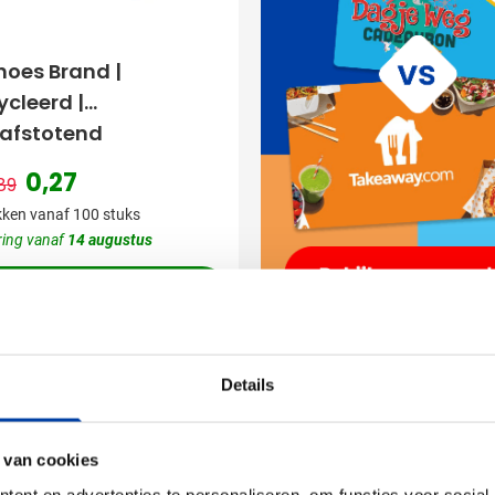
hoes Brand |
cleerd |
afstotend
0,27
89
Normale prijs
Speciale prijs
ken vanaf 100 stuks
ring vanaf
14 augustus
Bekijk product
oop
Uitverkoop
Details
 van cookies
ent en advertenties te personaliseren, om functies voor social