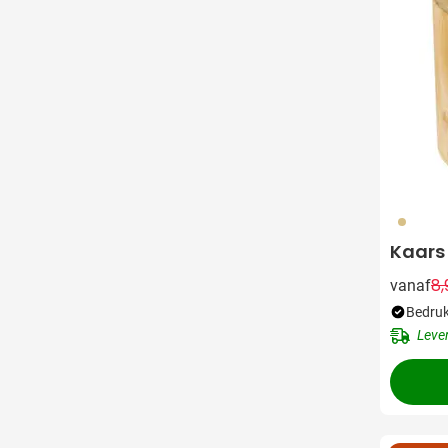
011
Kaars
8,
vanaf
Bedruk
Leve