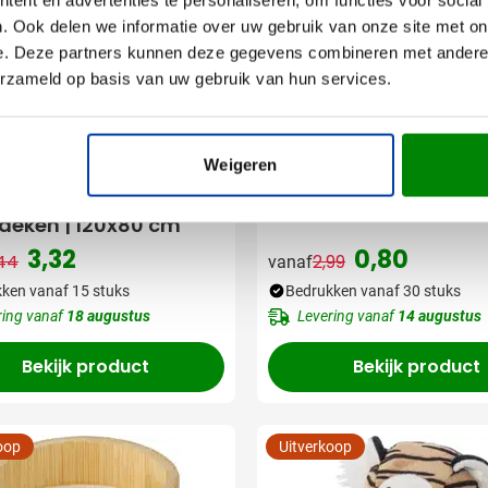
. Ook delen we informatie over uw gebruik van onze site met on
e. Deze partners kunnen deze gegevens combineren met andere i
erzameld op basis van uw gebruik van hun services.
011
Weigeren
lbeer Danny | Met
Mes Opvouwbaar Bec
edeken | 120x80 cm
3,32
0,80
44
2,99
vanaf
Normale prijs
Speciale prijs
Normale prijs
Speciale prijs
ken vanaf 15 stuks
Bedrukken vanaf 30 stuks
ring vanaf
18 augustus
Levering vanaf
14 augustus
Bekijk product
Bekijk product
oop
Uitverkoop