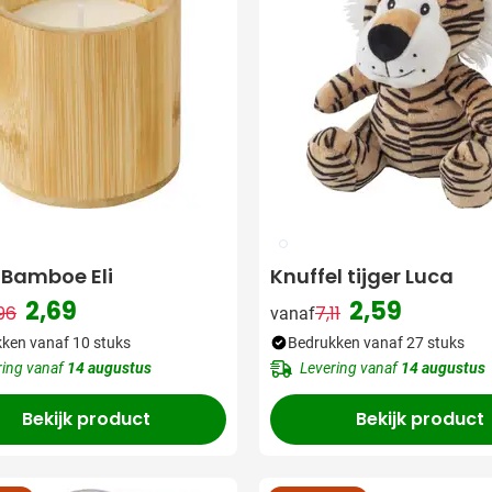
009
 Bamboe Eli
Knuffel tijger Luca
2,69
2,59
96
7,11
vanaf
Normale prijs
Speciale prijs
Normale prijs
Speciale prijs
ken vanaf 10 stuks
Bedrukken vanaf 27 stuks
ring vanaf
14 augustus
Levering vanaf
14 augustus
Bekijk product
Bekijk product