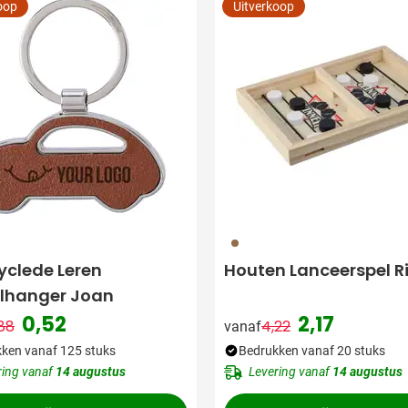
oop
Uitverkoop
011
yclede Leren
Houten Lanceerspel R
elhanger Joan
0,52
2,17
88
4,22
vanaf
Normale prijs
Speciale prijs
Normale prijs
Speciale prijs
ken vanaf 125 stuks
Bedrukken vanaf 20 stuks
ring vanaf
14 augustus
Levering vanaf
14 augustus