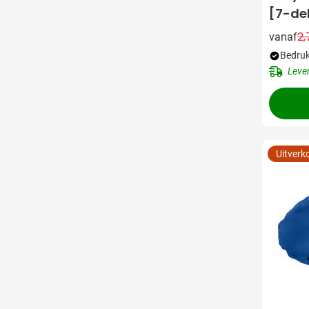
[7-del
2,
vanaf
Bedruk
Leve
Uitverk