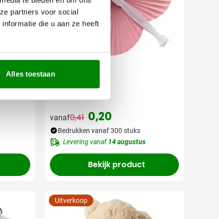
ze partners voor social
nformatie die u aan ze heeft
002
005
Alles toestaan
kett
Waaier Julie
0,20
0,41
vanaf
Normale prijs
Speciale prijs
Bedrukken vanaf 300 stuks
Levering vanaf
14 augustus
Bekijk product
Uitverkoop