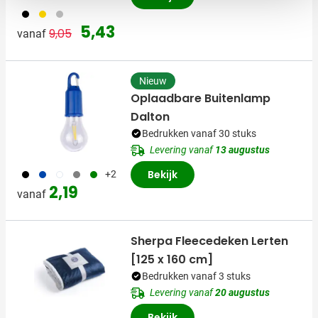
001
031
032
Normale prijs
Speciale prijs
5,43
9,05
vanaf
Nieuw
Oplaadbare Buitenlamp
Dalton
Bedrukken vanaf 30 stuks
Levering vanaf
13 augustus
001
023
002
003
004
Bekijk
+2
2,19
vanaf
Sherpa Fleecedeken Lerten
[125 x 160 cm]
Bedrukken vanaf 3 stuks
Levering vanaf
20 augustus
Bekijk