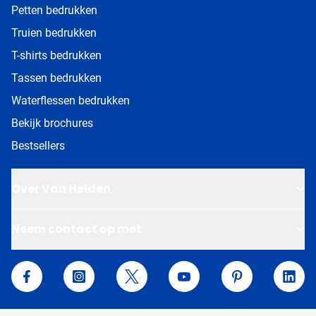
Petten bedrukken
Truien bedrukken
T-shirts bedrukken
Tassen bedrukken
Waterflessen bedrukken
Bekijk brochures
Bestsellers
Over Van Helden
Neem contact op met
Van Helden Relatiegeschenken
Facebook
Instagram
Twitter
YouTube
Pinterest
Linke