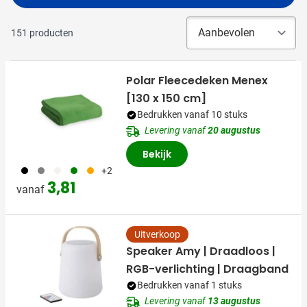
151
producten
Polar Fleecedeken Menex
[130 x 150 cm]
Bedrukken vanaf 10 stuks
Levering vanaf
20 augustus
Bekijk
001
003
311
004
007
+2
3,81
vanaf
Uitverkoop
Speaker Amy | Draadloos |
RGB-verlichting | Draagband
Bedrukken vanaf 1 stuks
Levering vanaf
13 augustus