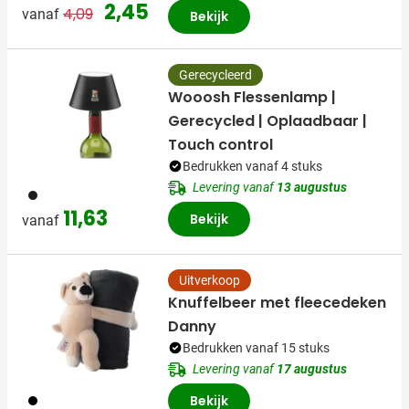
Normale prijs
Speciale prijs
2,45
4,09
vanaf
Bekijk
Gerecycleerd
Wooosh Flessenlamp |
Gerecycled | Oplaadbaar |
Touch control
Bedrukken vanaf 4 stuks
Levering vanaf
13 augustus
001
11,63
Bekijk
vanaf
Uitverkoop
Knuffelbeer met fleecedeken
Danny
Bedrukken vanaf 15 stuks
Levering vanaf
17 augustus
001
Bekijk