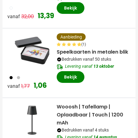
002
Bekijk
Normale prijs
Speciale prijs
13,39
32,00
vanaf
Aanbieding
(1)
Speelkaarten in metalen blik
Bedrukken vanaf 50 stuks
Levering vanaf
13 oktober
Bekijk
001
032
Normale prijs
Speciale prijs
1,06
1,77
vanaf
Wooosh | Tafellamp |
Oplaadbaar | Touch | 1200
mAh
Bedrukken vanaf 4 stuks
Levering vanaf
14 augustus