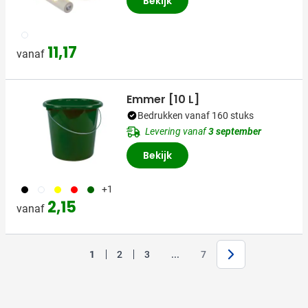
Bekijk
002
11,17
vanaf
Emmer [10 L]
Bedrukken vanaf 160 stuks
Levering vanaf
3 september
Bekijk
001
002
006
008
060
+1
2,15
vanaf
Volgende
Jump forward
1
2
3
...
7
U lees momenteel pagina
Pagina
Pagina
Pagina