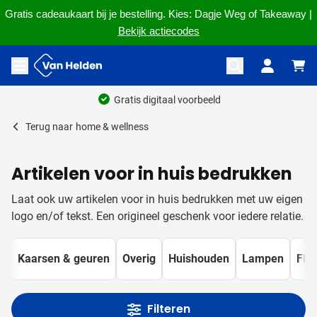
Gratis cadeaukaart bij je bestelling. Kies: Dagje Weg of Takeaway |
Bekijk actiecodes
Ga naar de inhoud
Menu openen
Ruim 60 jaar ervaring
Terug naar
home & wellness
Artikelen voor in huis bedrukken
Laat ook uw artikelen voor in huis bedrukken met uw eigen
logo en/of tekst. Een origineel geschenk voor iedere relatie.
Kaarsen & geuren
Overig
Huishouden
Lampen
Fle
Filteren