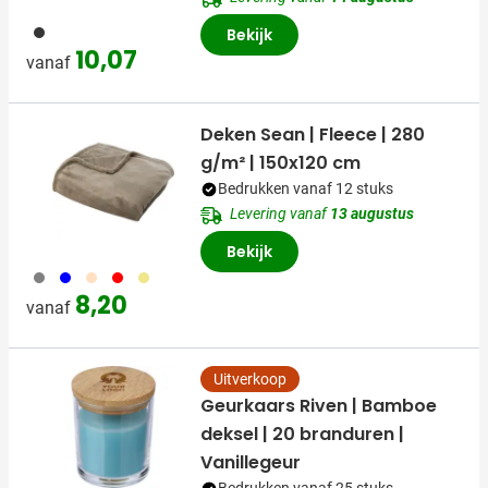
001
Bekijk
10,07
vanaf
Deken Sean | Fleece | 280
g/m² | 150x120 cm
Bedrukken vanaf 12 stuks
Levering vanaf
13 augustus
Bekijk
003
005
357
008
273
8,20
vanaf
Uitverkoop
Geurkaars Riven | Bamboe
deksel | 20 branduren |
Vanillegeur