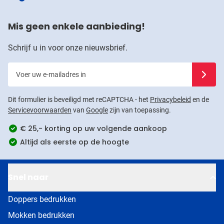
Mis geen enkele aanbieding!
Schrijf u in voor onze nieuwsbrief.
Voer uw e-mailadres in
Schrijf u
Dit formulier is beveiligd met reCAPTCHA - het
Privacybeleid
en de
Servicevoorwaarden
van
Google
zijn van toepassing.
€ 25,- korting op uw volgende aankoop
Altijd als eerste op de hoogte
Snel naar
Doppers bedrukken
Mokken bedrukken