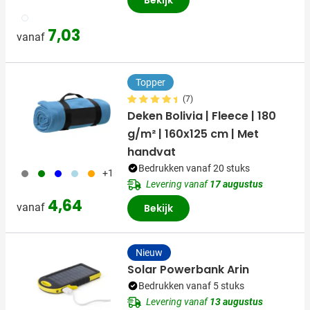
002
7,03
vanaf
Topper
(7)
Deken Bolivia | Fleece | 180
g/m² | 160x125 cm | Met
handvat
Bedrukken vanaf 20 stuks
003
004
005
018
007
+1
Levering vanaf
17 augustus
4,64
vanaf
Bekijk
Nieuw
Solar Powerbank Arin
Bedrukken vanaf 5 stuks
Levering vanaf
13 augustus