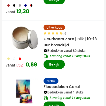
011
001
003
536
008
12,30
vanaf
Uitverkoop
(5)
Geurkaars Zora | Blik | 10-13
uur brandtijd
Bedrukken vanaf 80 stuks
Levering vanaf
13 augustus
013
002
008
Normale prijs
Speciale prijs
0,69
Bekijk
1,52
vanaf
Nieuw
Fleecedeken Coral
Bedrukken vanaf 1 stuks
Levering vanaf
14 augustus
Bekijk