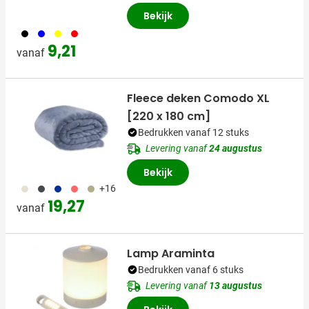
Bekijk
001
005
006
008
9,21
vanaf
Fleece deken Comodo XL
[220 x 180 cm]
Bedrukken vanaf 12 stuks
Levering vanaf
24 augustus
Bekijk
030
262
042
385
484
+16
19,27
vanaf
Lamp Araminta
Bedrukken vanaf 6 stuks
Levering vanaf
13 augustus