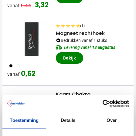
Normale prijs
Speciale prijs
3,32
9,44
vanaf
(1)
Magneet rechthoek
Bedrukken vanaf 1 stuks
Levering vanaf
13 augustus
Bekijk
001
002
0,62
vanaf
Kaars Chakra
Bedrukken vanaf 1 stuks
Levering vanaf
13 augustus
Bekijk
Toestemming
Details
Over
002
005
402
006
017
+2