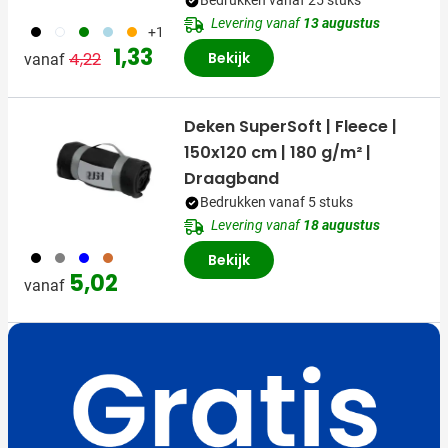
Bedrukken vanaf 25 stuks
Levering vanaf
13 augustus
001
002
004
018
007
+1
Normale prijs
Speciale prijs
1,33
4,22
Bekijk
vanaf
Deken SuperSoft | Fleece |
150x120 cm | 180 g/m² |
Draagband
Bedrukken vanaf 5 stuks
Levering vanaf
18 augustus
001
003
005
890
Bekijk
5,02
vanaf