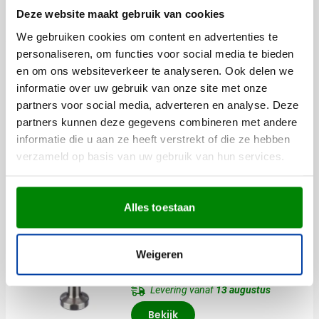
2,55
Deze website maakt gebruik van cookies
vanaf
We gebruiken cookies om content en advertenties te
personaliseren, om functies voor social media te bieden
Aanbieding
en om ons websiteverkeer te analyseren. Ook delen we
Snel
informatie over uw gebruik van onze site met onze
(5)
partners voor social media, adverteren en analyse. Deze
Knijpkat Michael | Dynamo |
partners kunnen deze gegevens combineren met andere
Draaglus
informatie die u aan ze heeft verstrekt of die ze hebben
Bedrukken vanaf 100 stuks
023
001
008
032
verzameld op basis van uw gebruik van hun services.
Levering vanaf
11 augustus
Normale prijs
Speciale prijs
1,24
2,07
vanaf
Bekijk
Alles toestaan
Aanbieding
Weigeren
Metalen Tafellamp Fiorella
Bedrukken vanaf 15 stuks
Levering vanaf
13 augustus
Bekijk