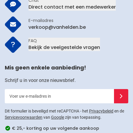
Chat
Direct contact met een medewerker
E-mailadres
verkoop@vanhelden.be
FAQ
Bekijk de veelgestelde vragen
Mis geen enkele aanbieding!
Schrijf u in voor onze nieuwsbrief.
Voer uw e-mailadres in
Schrijf u
Dit formulier is beveiligd met reCAPTCHA - het
Privacybeleid
en de
Servicevoorwaarden
van
Google
zijn van toepassing.
€ 25,- korting op uw volgende aankoop