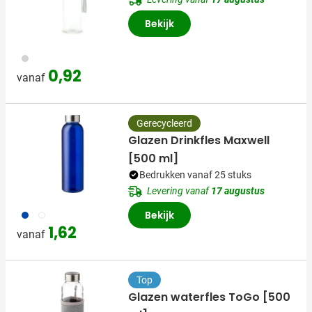
Bekijk
021
0,92
vanaf
Gerecycleerd
Glazen Drinkfles Maxwell
[500 ml]
Bedrukken vanaf 25 stuks
Levering vanaf
17 augustus
023
970
Bekijk
1,62
vanaf
Top
Glazen waterfles ToGo [500