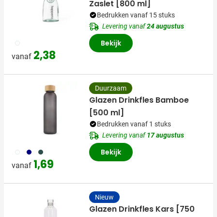
Zaslet [800 ml]
Bedrukken vanaf 15 stuks
Levering vanaf
24 augustus
970
Bekijk
2,38
vanaf
Duurzaam
Glazen Drinkfles Bamboe
[500 ml]
Bedrukken vanaf 1 stuks
Levering vanaf
17 augustus
002
307
491
Bekijk
1,69
vanaf
Nieuw
Glazen Drinkfles Kars [750