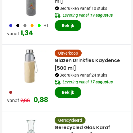
ml]
Bedrukken vanaf 10 stuks
Levering vanaf
19 augustus
023
001
003
007
019
Bekijk
+1
1,34
vanaf
Uitverkoop
Glazen Drinkfles Kaydence
[500 ml]
Bedrukken vanaf 24 stuks
Levering vanaf
17 augustus
011
Bekijk
Normale prijs
Speciale prijs
0,88
2,88
vanaf
Gerecycleerd
Gerecycled Glas Karaf