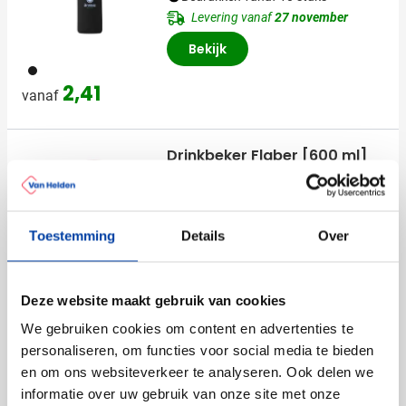
Levering vanaf
27 november
Bekijk
001
2,41
vanaf
Drinkbeker Flaber [600 ml]
Bedrukken vanaf 30 stuks
Levering vanaf
24 augustus
Bekijk
Toestemming
Details
Over
001
002
004
005
006
+2
0,99
vanaf
Deze website maakt gebruik van cookies
We gebruiken cookies om content en advertenties te
personaliseren, om functies voor social media te bieden
Drinkfles | Borosilicaatglas |
en om ons websiteverkeer te analyseren. Ook delen we
300 ml | Met theezeef
informatie over uw gebruik van onze site met onze
Bedrukken vanaf 3 stuks