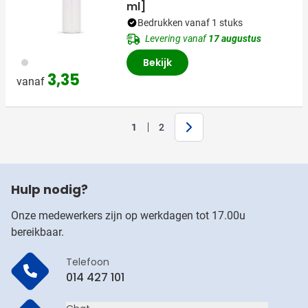
ml]
Bedrukken vanaf 1 stuks
Levering vanaf
17 augustus
970
Bekijk
3,35
vanaf
Volgende
1
2
U lees momenteel pagina
Pagina
Hulp nodig?
Onze medewerkers zijn op werkdagen tot 17.00u
bereikbaar.
Telefoon
014 427 101