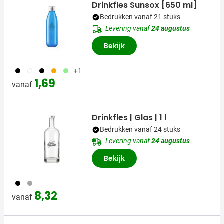
Drinkfles Sunsox [650 ml]
Bedrukken vanaf 21 stuks
Levering vanaf
24 augustus
Bekijk
001
970
005
007
029
+1
1,69
vanaf
Drinkfles | Glas | 1 l
Bedrukken vanaf 24 stuks
Levering vanaf
24 augustus
Bekijk
001
032
8,32
vanaf