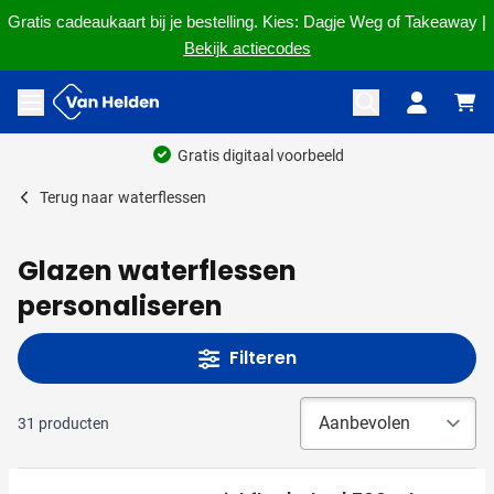
Gratis cadeaukaart bij je bestelling. Kies: Dagje Weg of Takeaway |
Bekijk actiecodes
Ga naar de inhoud
Menu openen
Ruim 60 jaar ervari
Terug naar
waterflessen
Glazen waterflessen
personaliseren
Filteren
31
producten