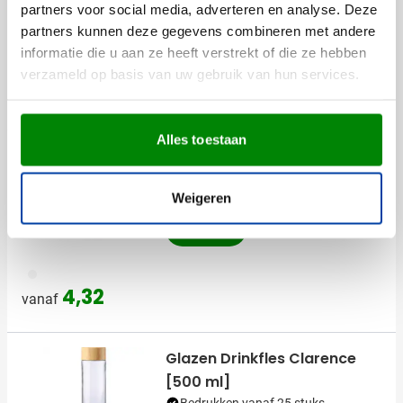
partners voor social media, adverteren en analyse. Deze
Levering vanaf
17 augustus
partners kunnen deze gegevens combineren met andere
Bekijk
informatie die u aan ze heeft verstrekt of die ze hebben
823
verzameld op basis van uw gebruik van hun services.
8,94
vanaf
Alles toestaan
Beugelfles | Glas | 1 liter
Bedrukken vanaf 24 stuks
Weigeren
Levering vanaf
24 augustus
Bekijk
970
4,32
vanaf
Glazen Drinkfles Clarence
[500 ml]
Bedrukken vanaf 25 stuks