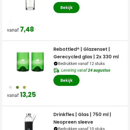
Bekijk
970
7,48
vanaf
Rebottled® | Glazenset |
Gerecycled glas | 2x 330 ml
Bedrukken vanaf 12 stuks
Levering vanaf
24 augustus
Bekijk
970
004
402
13,25
vanaf
Drinkfles | Glas | 750 ml |
Neopreen sleeve
Bedrukken vanaf 10 stuks