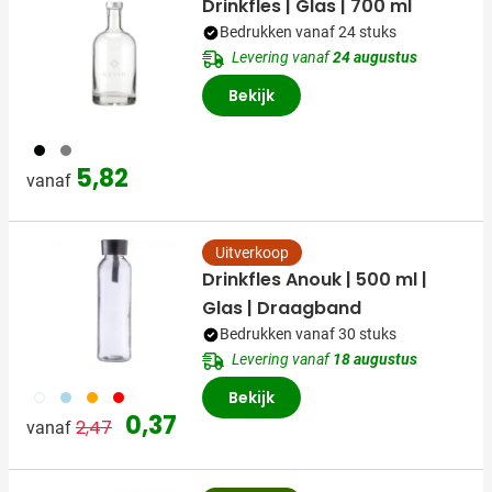
Drinkfles | Glas | 700 ml
Bedrukken vanaf 24 stuks
Levering vanaf
24 augustus
Bekijk
001
032
5,82
vanaf
Uitverkoop
Drinkfles Anouk | 500 ml |
Glas | Draagband
Bedrukken vanaf 30 stuks
Levering vanaf
18 augustus
002
018
007
008
Bekijk
Normale prijs
Speciale prijs
0,37
2,47
vanaf