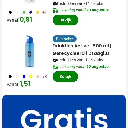
Bedrukken vanaf 16 stuks
Levering vanaf
13 augustus
001
002
004
005
006
+1
0,91
Bekijk
vanaf
Bestseller
Drinkfles Active | 500 ml |
Gerecycleerd | Draaglus
Bedrukken vanaf 15 stuks
Levering vanaf
17 augustus
001
002
005
006
017
Bekijk
+3
1,51
vanaf