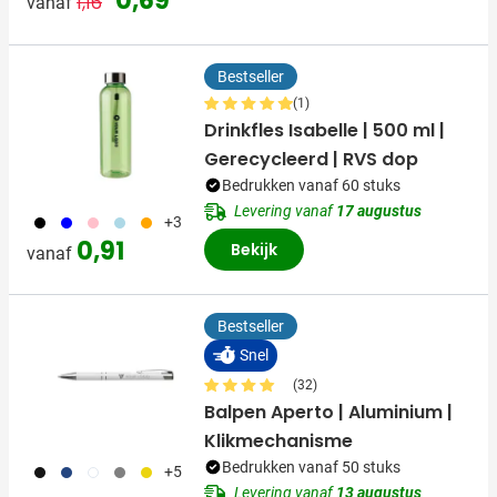
0,69
1,16
vanaf
Bestseller
(1)
Drinkfles Isabelle | 500 ml |
Gerecycleerd | RVS dop
Bedrukken vanaf 60 stuks
Levering vanaf
17 augustus
001
005
017
018
007
+3
0,91
Bekijk
vanaf
Bestseller
Snel
(32)
Balpen Aperto | Aluminium |
Klikmechanisme
Bedrukken vanaf 50 stuks
001
023
002
003
006
+5
Levering vanaf
13 augustus