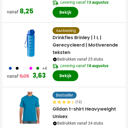
Levering vanaf
13 augustus
8,25
vanaf
Bekijk
Aanbieding
Drinkfles Brinley | 1 L |
Gerecycleerd | Motiverende
teksten
Bedrukken vanaf 25 stuks
Levering vanaf
18 augustus
023
001
970
046
004
+4
Normale prijs
Speciale prijs
3,63
6,05
Bekijk
vanaf
Bestseller
(12)
Gildan t-shirt Heavyweight
Unisex
Bedrukken vanaf 24 stuks