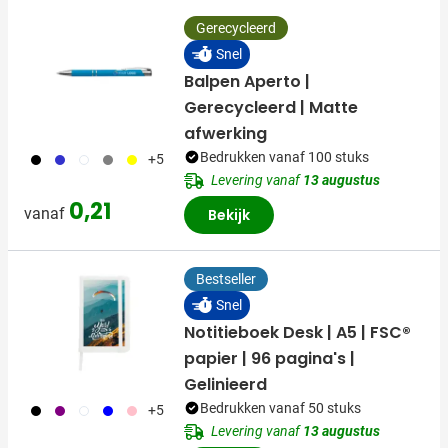
Gerecycleerd
Snel
Balpen Aperto |
Gerecycleerd | Matte
afwerking
001
023
002
003
006
Bedrukken vanaf 100 stuks
+5
Levering vanaf
13 augustus
0,21
vanaf
Bekijk
Bestseller
Snel
Notitieboek Desk | A5 | FSC®
papier | 96 pagina's |
Gelinieerd
001
024
002
005
017
Bedrukken vanaf 50 stuks
+5
Levering vanaf
13 augustus