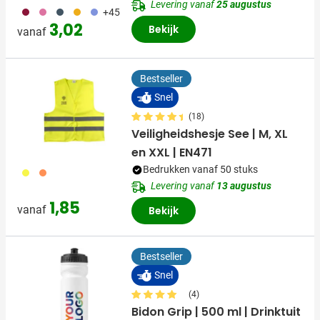
Levering vanaf
25 augustus
071
072
150
031
354
+45
3,02
Bekijk
vanaf
Bestseller
Snel
(18)
Veiligheidshesje See | M, XL
en XXL | EN471
Bedrukken vanaf 50 stuks
006
007
Levering vanaf
13 augustus
1,85
vanaf
Bekijk
Bestseller
Snel
(4)
Bidon Grip | 500 ml | Drinktuit