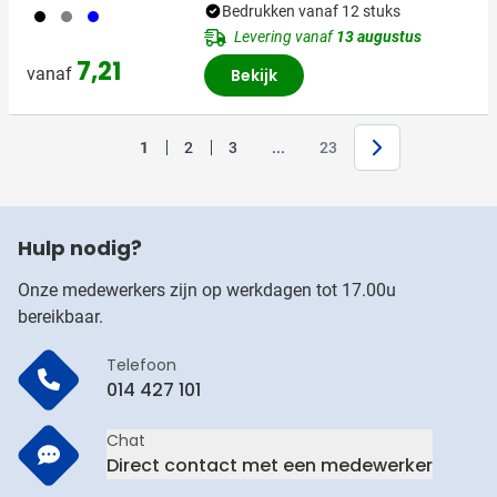
Bedrukken vanaf 12 stuks
001
003
005
Levering vanaf
13 augustus
7,21
vanaf
Bekijk
Volgende
Jump forward
1
2
3
...
23
U lees momenteel pagina
Pagina
Pagina
Pagina
Hulp nodig?
Onze medewerkers zijn op werkdagen tot 17.00u
bereikbaar.
Telefoon
014 427 101
Chat
Direct contact met een medewerker