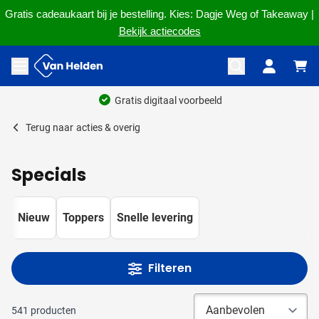
Gratis cadeaukaart bij je bestelling. Kies: Dagje Weg of Takeaway |
Bekijk actiecodes
Ga naar de inhoud
Menu openen
Ruim 60 jaar ervaring
Terug naar
acties & overig
Specials
Nieuw
Toppers
Snelle levering
Filteren
541
producten