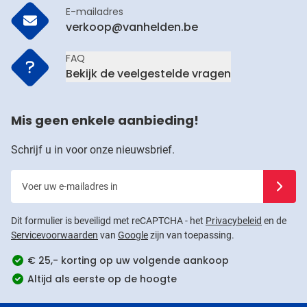
E-mailadres
verkoop@vanhelden.be
FAQ
Bekijk de veelgestelde vragen
Mis geen enkele aanbieding!
Schrijf u in voor onze nieuwsbrief.
Voer uw e-mailadres in
Schrijf u
Dit formulier is beveiligd met reCAPTCHA - het
Privacybeleid
en de
Servicevoorwaarden
van
Google
zijn van toepassing.
€ 25,- korting op uw volgende aankoop
Altijd als eerste op de hoogte