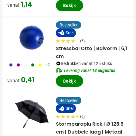
1,14
vanaf
Bekijk
Bestseller
Snel
(6)
Stressbal Otto | Balvorm | 6,1
cm
Bedrukken vanaf 125 stuks
023
024
002
004
006
+2
Levering vanaf
13 augustus
0,41
vanaf
Bekijk
Bestseller
Snel
(6)
Stormparaplu Rick | Ø 128,5
cm | Dubbele laag | Metaal