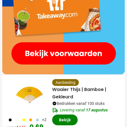
Aanbieding
Waaier Thijs | Bamboe |
Gekleurd
Bedrukken vanaf 100 stuks
Levering vanaf
17 augustus
001
002
006
007
018
Bekijk
+2
Normale prijs
Speciale prijs