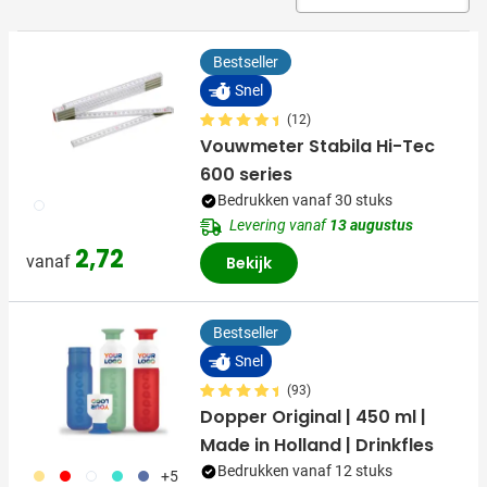
Bestseller
Snel
(12)
Vouwmeter Stabila Hi-Tec
600 series
Bedrukken vanaf 30 stuks
002
Levering vanaf
13 augustus
2,72
vanaf
Bekijk
Bestseller
Snel
(93)
Dopper Original | 450 ml |
Made in Holland | Drinkfles
Bedrukken vanaf 12 stuks
694
696
697
852
698
+5