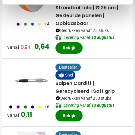
(11)
Strandbal Lola | Ø 25 cm |
Gekleurde panelen |
Opblaasbaar
002
024
004
005
006
+4
Bedrukken vanaf 75 stuks
Levering vanaf
13 augustus
Normale prijs
Speciale prijs
0,64
0,94
vanaf
Bekijk
Bestseller
Snel
Balpen Cardiff |
Gerecycleerd | Soft grip
Bedrukken vanaf 250 stuks
Levering vanaf
13 augustus
001
024
004
005
006
+6
0,11
vanaf
Bekijk
Bestseller