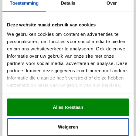
Toestemming
Details
Over
Bedrukken vanaf 5 stuks
Levering vanaf
13 augustus
032
7,42
Bekijk
vanaf
Deze website maakt gebruik van cookies
We gebruiken cookies om content en advertenties te
personaliseren, om functies voor social media te bieden
Uitverkoop
en om ons websiteverkeer te analyseren. Ook delen we
Snel
informatie over uw gebruik van onze site met onze
(10)
partners voor social media, adverteren en analyse. Deze
Draagtas Talisa | 1,5 L | Non-
partners kunnen deze gegevens combineren met andere
woven | Lange hengsels
informatie die u aan ze heeft verstrekt of die ze hebben
Bedrukken vanaf 125 stuks
011
001
023
002
013
+6
verzameld op basis van uw gebruik van hun services.
Levering vanaf
13 augustus
Normale prijs
Speciale prijs
0,24
0,43
vanaf
Bekijk
Alles toestaan
Aanbieding
Weigeren
Snel