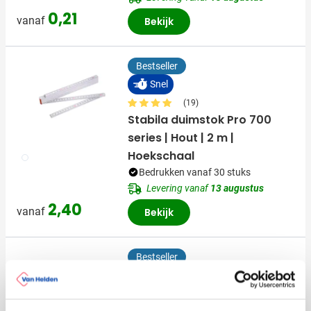
0,21
vanaf
Bekijk
Bestseller
Snel
(19)
Stabila duimstok Pro 700
series | Hout | 2 m |
Hoekschaal
002
Bedrukken vanaf 30 stuks
Levering vanaf
13 augustus
2,40
vanaf
Bekijk
Bestseller
Snel
(6)
Parker balpen Jotter steel