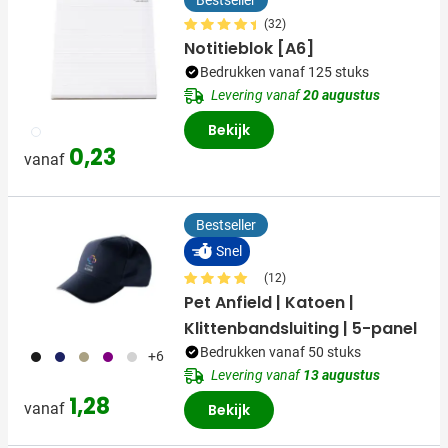
(32)
Notitieblok [A6]
Bedrukken vanaf 125 stuks
Levering vanaf
20 augustus
Bekijk
002
0,23
vanaf
Bestseller
Snel
(12)
Pet Anfield | Katoen |
Klittenbandsluiting | 5-panel
Bedrukken vanaf 50 stuks
001
023
013
024
002
+6
Levering vanaf
13 augustus
1,28
vanaf
Bekijk