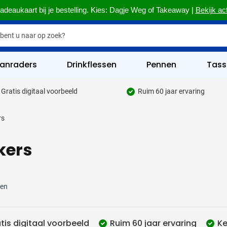
adeaukaart bij je bestelling. Kies: Dagje Weg of Takeaway |
Bekijk ac
anraders
Drinkflessen
Pennen
Tass
Gratis digitaal voorbeeld
Ruim 60 jaar ervaring
hrijfgerief categorie
rs
kelijk & Kantoor categorie
rinkwaren categorie
kers
eggevertjes categorie
ultimedia categorie
ten
assen categorie
reedschap & Veiligheid categorie
tis digitaal voorbeeld
Ruim 60 jaar ervaring
Ke