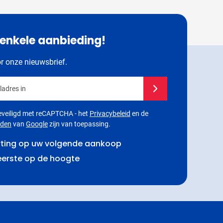
 enkele aanbieding!
or onze nieuwsbrief.
adres in
Schrijf u in voor onze 
 beveiligd met reCAPTCHA - het
Privacybeleid
en de
rden
van
Google
zijn van toepassing.
rting op uw volgende aankoop
 eerste op de hoogte