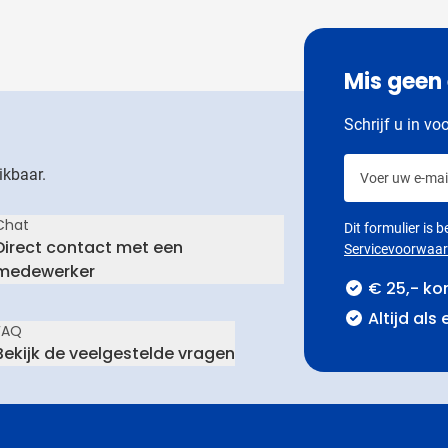
Mis geen
Schrijf u in vo
Voer uw e-mail
ikbaar.
Chat
Dit formulier is
Direct contact met een
Servicevoorwaa
medewerker
€ 25,- ko
Altijd als
FAQ
Bekijk de veelgestelde vragen