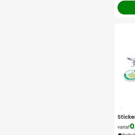
009
Sticke
0
vanaf