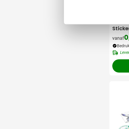
009
Sticke
0
vanaf
Bedruk
Leve