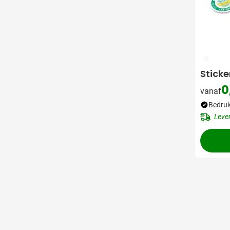
009
Sticke
0
vanaf
Bedruk
Leve