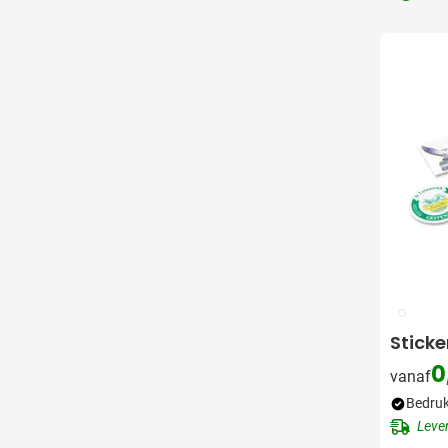
Outdoor
Toon submenu voor O
Home & Wellness
Toon submenu voor H
Eten & Tafelen
Toon submenu voor Et
Speelgoed
Toon submenu voor S
Kleding
Toon submenu voor K
Duurzaam
Toon submenu voor D
Inspiratie
Toon submenu voor In
Acties & overig
Toon submenu voor Ac
009
Sticke
0
vanaf
Bedruk
Leve