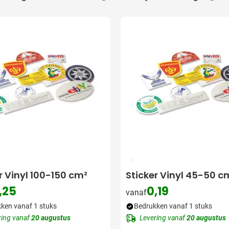
utdoor categorie
ome & Wellness categorie
en & Tafelen categorie
peelgoed categorie
leding categorie
uurzaam categorie
spiratie categorie
ties & overig categorie
009
r Vinyl 100-150 cm²
Sticker Vinyl 45-50 c
,25
0,19
vanaf
ken vanaf 1 stuks
Bedrukken vanaf 1 stuks
ring vanaf
20 augustus
Levering vanaf
20 augustus