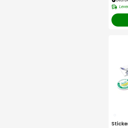
Bedruk
Leve
009
Sticke