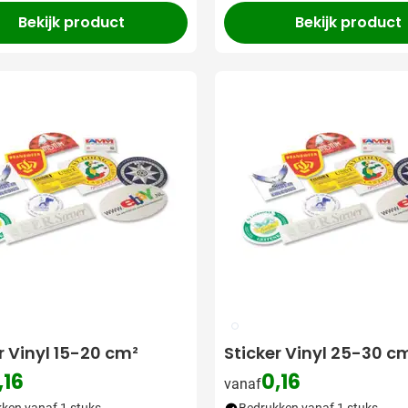
Bekijk product
Bekijk product
009
r Vinyl 15-20 cm²
Sticker Vinyl 25-30 c
,16
0,16
vanaf