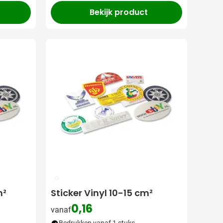
Bekijk product
009
m²
Sticker Vinyl 10-15 cm²
0,16
vanaf