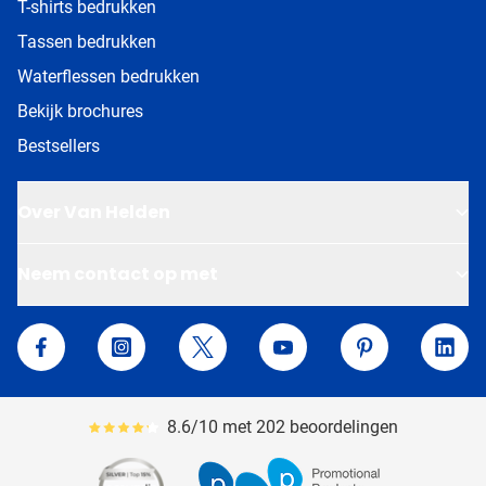
T-shirts bedrukken
Tassen bedrukken
Waterflessen bedrukken
Bekijk brochures
Bestsellers
Over Van Helden
Neem contact op met
Van Helden Relatiegeschenken
Facebook
Instagram
Twitter
YouTube
Pinterest
Linke
8.6/10 met 202 beoordelingen
Gemiddeld reviewpercentage is 86