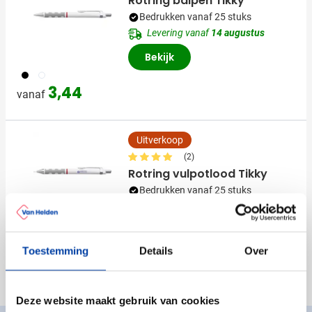
Rotring balpen Tikky
Bedrukken vanaf 25 stuks
Levering vanaf
14 augustus
Bekijk
001
002
3,44
vanaf
Uitverkoop
(2)
Rotring vulpotlood Tikky
Bedrukken vanaf 25 stuks
Levering vanaf
14 augustus
Bekijk
001
002
Normale prijs
Speciale prijs
2,64
4,34
vanaf
Toestemming
Details
Over
Deze website maakt gebruik van cookies