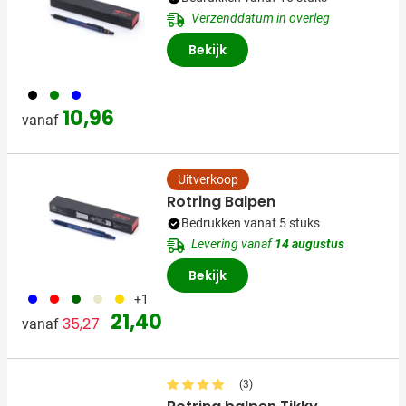
Verzenddatum in overleg
Bekijk
001
004
005
10,96
vanaf
Uitverkoop
Rotring Balpen
Bedrukken vanaf 5 stuks
Levering vanaf
14 augustus
Bekijk
005
008
060
605
031
+1
Normale prijs
Speciale prijs
21,40
35,27
vanaf
(3)