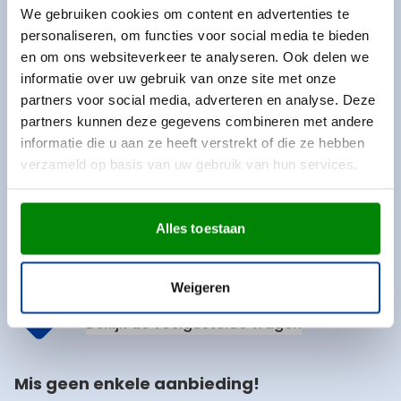
We gebruiken cookies om content en advertenties te
Hulp nodig?
personaliseren, om functies voor social media te bieden
en om ons websiteverkeer te analyseren. Ook delen we
Onze medewerkers zijn op werkdagen tot 17.00u
informatie over uw gebruik van onze site met onze
bereikbaar.
partners voor social media, adverteren en analyse. Deze
Telefoon
partners kunnen deze gegevens combineren met andere
014 427 101
informatie die u aan ze heeft verstrekt of die ze hebben
verzameld op basis van uw gebruik van hun services.
Chat
Direct contact met een medewerker
Alles toestaan
E-mailadres
verkoop@vanhelden.be
Weigeren
FAQ
Bekijk de veelgestelde vragen
Mis geen enkele aanbieding!