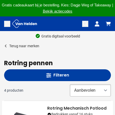
Gratis cadeaukaart bij je bestelling. Kies: Dagje Weg of Takeaway |
Bekijk actiecodes
Ga naar de inhoud
Menu openen
Gratis digitaal voorbeeld
Terug naar
merken
Rotring pennen
Filteren
4
producten
Rotring Mechanisch Potlood
Bedrukken vanaf 16 stuks