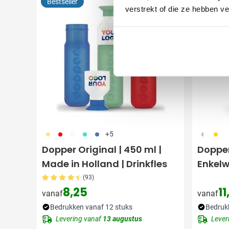
Bestseller
Bestsell
verstrekt of die ze hebben v
694
696
697
852
698
325
031
+5
Dopper Original | 450 ml |
Dopper 
Made in Holland | Drinkfles
Enkelw
(93)
8,25
11
vanaf
vanaf
Bedrukken vanaf 12 stuks
Bedruk
Levering vanaf
13 augustus
Lever