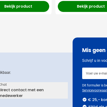
Bekijk product
Bekijk product
Mis geen
Schrijf u in vo
Voer uw e-mail
ikbaar.
Chat
Dit formulier is
Direct contact met een
Servicevoorwaa
medewerker
€ 25,- ko
Altijd als