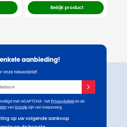
Bekijk product
 enkele aanbieding!
or onze nieuwsbrief.
adres in
Schrijf u in voor onze 
 beveiligd met reCAPTCHA - het
Privacybeleid
en de
rden
van
Google
zijn van toepassing.
rting op uw volgende aankoop
 eerste op de hoogte