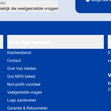
FAQ
Bekijk de veelgestelde vragen
Over Van Helden
N
Klantendienst
0
Contact
v
Over Van Helden
V
Ons MVO beleid
B
Non-profit voordeel
2
Veelgestelde vragen
Logo aanleveren
Garantie & Retourneren