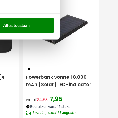
Uitverkoop
Alles toestaan
001
[4-
Powerbank Sonne | 8.000
mAh | Solar | LED-indicator
7,95
24,53
vanaf
Normale prijs
Speciale prijs
Bedrukken vanaf 5 stuks
Levering vanaf
17 augustus