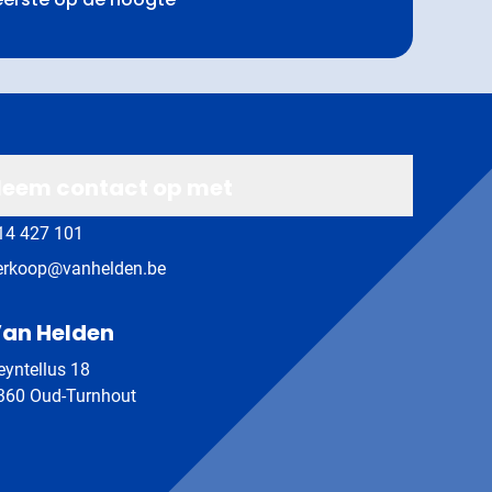
eem contact op met
14 427 101
erkoop@vanhelden.be
an Helden
eyntellus 18
360 Oud-Turnhout