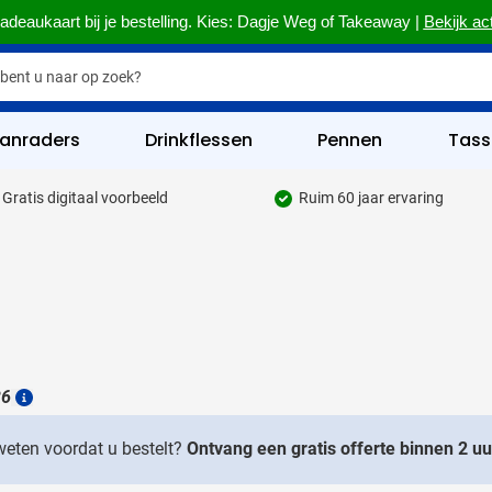
adeaukaart bij je bestelling. Kies: Dagje Weg of Takeaway |
Bekijk ac
anraders
Drinkflessen
Pennen
Tass
Gratis digitaal voorbeeld
Ruim 60 jaar ervaring
hrijfgerief categorie
kelijk & Kantoor categorie
rinkwaren categorie
a
eggevertjes categorie
ultimedia categorie
26
Details
assen categorie
 weten voordat u bestelt?
Ontvang een gratis offerte binnen 2 uu
reedschap & Veiligheid categorie