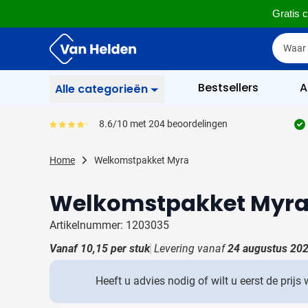
Gratis c
Ga naar de inhoud
Zoek
Zoek
Sla menu over
Bestsellers
A
Alle categorieën
Schrijfgerief
8.6/10 met 204 beoordelingen
Gemiddeld reviewpercentage is 86
Toon submenu voor Sc
Zakelijk & Kantoor
Home
Welkomstpakket Myra
Toon submenu voor Za
Drinkwaren
Toon submenu voor D
Welkomstpakket Myr
Weggevertjes
Toon submenu voor W
Artikelnummer: 1203035
Multimedia
Toon submenu voor M
Vanaf
10,15
per stuk
Levering vanaf
24 augustus 20
Tassen
Toon submenu voor T
Heeft u advies nodig of wilt u eerst de prijs
Gereedschap & Veiligheid
Toon submenu voor Ge