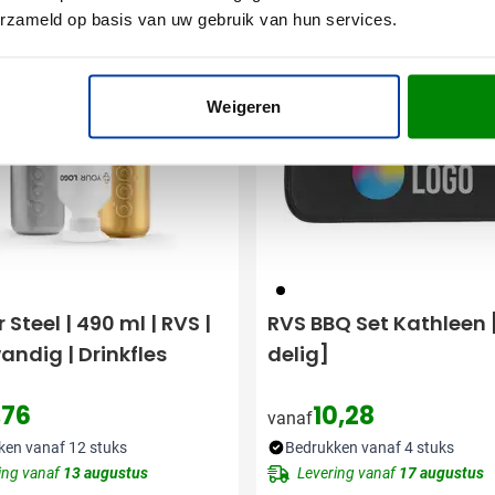
er
erzameld op basis van uw gebruik van hun services.
Weigeren
001
Steel | 490 ml | RVS |
RVS BBQ Set Kathleen 
andig | Drinkfles
delig]
,76
10,28
vanaf
ken vanaf 12 stuks
Bedrukken vanaf 4 stuks
ing vanaf
13 augustus
Levering vanaf
17 augustus