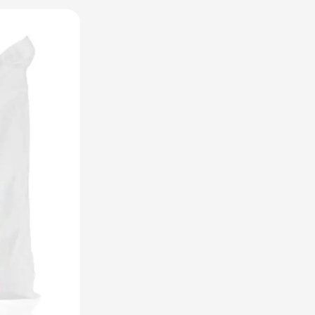
utdoor categorie
ome & Wellness categorie
en & Tafelen categorie
peelgoed categorie
leding categorie
uurzaam categorie
spiratie categorie
ties & overig categorie