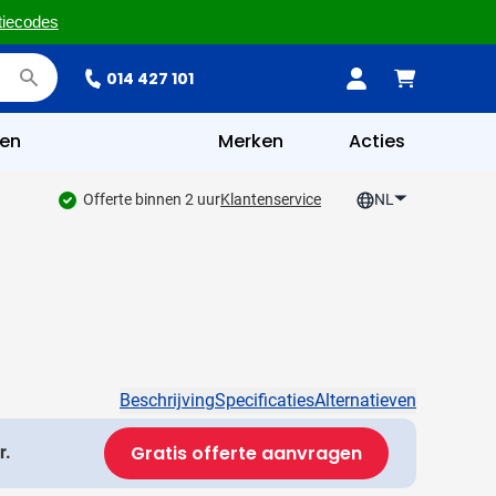
tiecodes
014 427 101
en
Merken
Acties
Offerte binnen 2 uur
Klantenservice
NL
Beschrijving
Specificaties
Alternatieven
Gratis offerte aanvragen
r.