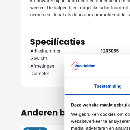
kraanwater bij de hand heeft en ondersteunt milie
werken. De balpen biedt dagelijks schrijfcomfort
nemen en ideaal als duurzaam promotiemiddel. A
Specificaties
Artikelnummer
1203035
Gewicht
107 gram
Afmetingen
6 cm x 24 cm x
Diameter
0 cm
Toestemming
Deze website maakt gebruik
Anderen bekeken ook
We gebruiken cookies om cont
websiteverkeer te analyseren
media, adverteren en analys