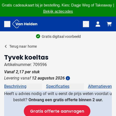
Gratis cadeaukaart bij je bestelling. Kies: Dagje Weg of Takeaway |
Bekijk actiecodes
Ga naar de inhoud
Menu openen
Gratis digitaal voorbeeld
Terug naar
home
Tyvek koeltas
Artikelnummer: 709596
Vanaf
2,17
per stuk
Levering vanaf
12 augustus 2026
Details
Beschrijving
Specificaties
Alternatieven
Heeft u advies nodig of wilt u eerst de prijs weten voordat u
bestelt?
Ontvang een gratis offerte binnen 2 uur.
Gratis offerte aanvragen