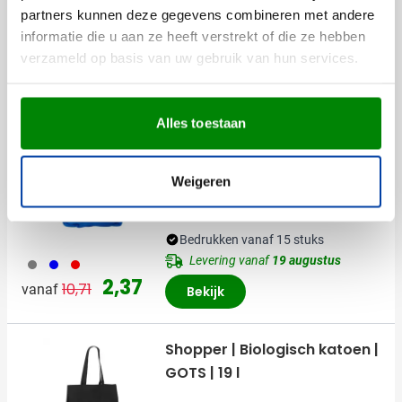
partners kunnen deze gegevens combineren met andere
informatie die u aan ze heeft verstrekt of die ze hebben
verzameld op basis van uw gebruik van hun services.
Anderen bekeken ook
Alles toestaan
Uitverkoop
Rugzak Tenny
Weigeren
Bedrukken vanaf 15 stuks
Levering vanaf
19 augustus
003
005
008
Normale prijs
Speciale prijs
2,37
10,71
vanaf
Bekijk
Shopper | Biologisch katoen |
GOTS | 19 l