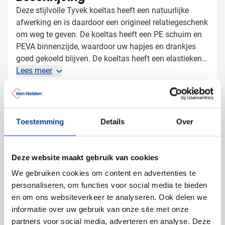
Deze stijlvolle Tyvek koeltas heeft een natuurlijke
afwerking en is daardoor een origineel relatiegeschenk
om weg te geven. De koeltas heeft een PE schuim en
PEVA binnenzijde, waardoor uw hapjes en drankjes
goed gekoeld blijven. De koeltas heeft een elastieken
sluiting en wordt enkel onbedrukt geleverd.
Lees meer
Specificaties
Artikelnummer
709596
Toestemming
Details
Over
Gewicht
115 gram
Merk
IMPRESSION
Inhoud
4000 ml
Deze website maakt gebruik van cookies
Materiaal
Metaal, PE schuim
We gebruiken cookies om content en advertenties te
korrels, PEVA
personaliseren, om functies voor social media te bieden
Grammage
100 gr/m²
en om ons websiteverkeer te analyseren. Ook delen we
Afmetingen
28 cm x 23.5 cm x 14 cm
informatie over uw gebruik van onze site met onze
(l x b x h)
partners voor social media, adverteren en analyse. Deze