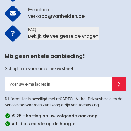
E-mailadres
verkoop@vanhelden.be
FAQ
Bekijk de veelgestelde vragen
Mis geen enkele aanbieding!
Schrijf u in voor onze nieuwsbrief.
Voer uw e-mailadres in
Schrijf u
Dit formulier is beveiligd met reCAPTCHA - het
Privacybeleid
en de
Servicevoorwaarden
van
Google
zijn van toepassing.
€ 25,- korting op uw volgende aankoop
Altijd als eerste op de hoogte