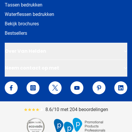
Tassen bedrukken
Waterflessen bedrukken
Bekijk brochures
Bestsellers
Over Van Helden
Neem contact op met
Van Helden Relatiegeschenken
Facebook
Instagram
Twitter
YouTube
Pinterest
Linke
8.6/10 met 204 beoordelingen
Gemiddeld reviewpercentage is 86