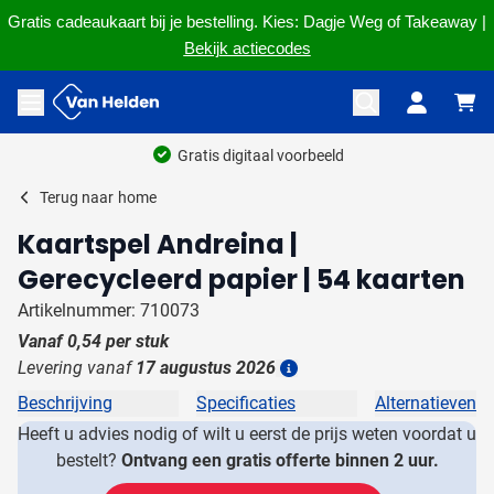
Gratis cadeaukaart bij je bestelling. Kies: Dagje Weg of Takeaway |
Bekijk actiecodes
Ga naar de inhoud
Menu openen
Gratis digitaal voorbeeld
Terug naar
home
Kaartspel Andreina |
Gerecycleerd papier | 54 kaarten
Artikelnummer: 710073
Vanaf
0,54
per stuk
Levering vanaf
17 augustus 2026
Details
Beschrijving
Specificaties
Alternatieven
Heeft u advies nodig of wilt u eerst de prijs weten voordat u
bestelt?
Ontvang een gratis offerte binnen 2 uur.