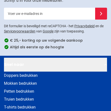
Schrijf u in voor onze nieuwsbrief.
Voer uw e-mailadres in
Schrijf u
Dit formulier is beveiligd met reCAPTCHA - het
Privacybeleid
en de
Servicevoorwaarden
van
Google
zijn van toepassing.
€ 25,- korting op uw volgende aankoop
Altijd als eerste op de hoogte
Snel naar
Doppers bedrukken
Mokken bedrukken
Petten bedrukken
Truien bedrukken
T-shirts bedrukken