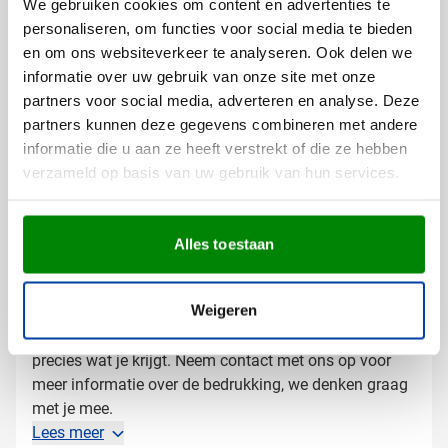
We gebruiken cookies om content en advertenties te
Speelkaarten bedrukken met logo
personaliseren, om functies voor social media te bieden
Bij Van Helden Relatiegeschenken bedrukken we jouw
en om ons websiteverkeer te analyseren. Ook delen we
kaartspellen precies zoals jij wilt:
informatie over uw gebruik van onze site met onze
Met je bedrijfslogo in full color op de verpakking
partners voor social media, adverteren en analyse. Deze
Met een eigen ontwerp of boodschap
partners kunnen deze gegevens combineren met andere
Bedrukking op de verpakking of de kaarten zelf
informatie die u aan ze heeft verstrekt of die ze hebben
verzameld op basis van uw gebruik van hun services.
Zo maak je een geschenk dat steeds opnieuw
tevoorschijn komt tijdens gezellige momenten.
Alles toestaan
Gratis digitaal voorbeeld van je
bedrukte kaartspel
Weigeren
Wil je zien hoe je logo op deze kaarten overkomt?
Vraag een gratis digitaal voorbeeld aan en je weet
precies wat je krijgt. Neem contact met ons op voor
meer informatie over de bedrukking, we denken graag
met je mee.
Lees meer