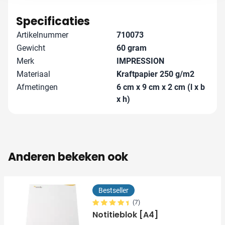
Specificaties
Artikelnummer
710073
Gewicht
60 gram
Merk
IMPRESSION
Materiaal
Kraftpapier 250 g/m2
Afmetingen
6 cm x 9 cm x 2 cm (l x b
x h)
Anderen bekeken ook
Bestseller
(7)
Notitieblok [A4]