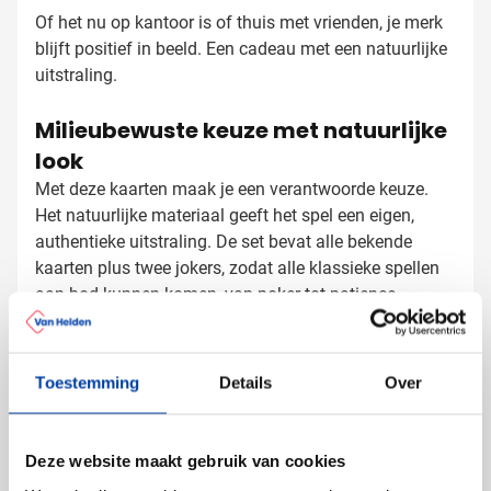
Of het nu op kantoor is of thuis met vrienden, je merk
blijft positief in beeld. Een cadeau met een natuurlijke
uitstraling.
Milieubewuste keuze met natuurlijke
look
Met deze kaarten maak je een verantwoorde keuze.
Het natuurlijke materiaal geeft het spel een eigen,
authentieke uitstraling. De set bevat alle bekende
kaarten plus twee jokers, zodat alle klassieke spellen
aan bod kunnen komen, van poker tot patience.
De kaarten zijn stevig genoeg om vaak geschud en
gedeeld te worden. Daardoor blijven ze lang mooi en
Toestemming
Details
Over
komt je logo bij elk potje opnieuw op tafel. Het
compacte doosje past in een jaszak, zodat het spel
overal mee kan.
Deze website maakt gebruik van cookies