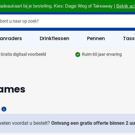
adeaukaart bij je bestelling. Kies: Dagje Weg of Takeaway |
Bekijk ac
anraders
Drinkflessen
Pennen
Tass
Gratis digitaal voorbeeld
Ruim 60 jaar ervaring
hrijfgerief categorie
kelijk & Kantoor categorie
rinkwaren categorie
 Dames
eggevertjes categorie
ultimedia categorie
6
Details
assen categorie
 weten voordat u bestelt?
Ontvang een gratis offerte binnen 2 uu
reedschap & Veiligheid categorie