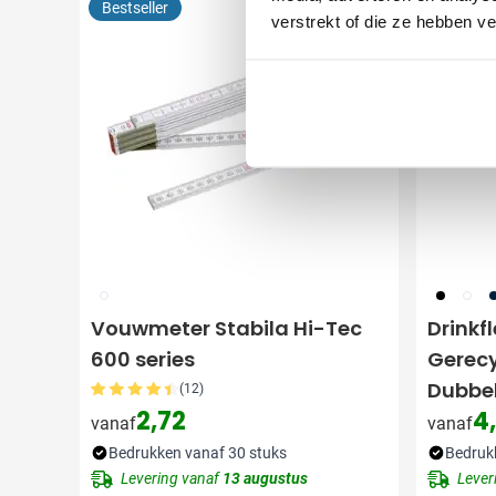
Bestseller
Make-A-
verstrekt of die ze hebben v
002
001
002
4
Vouwmeter Stabila Hi-Tec
Drinkf
600 series
Gerecy
Dubbe
(12)
2,72
4,
vanaf
vanaf
Bedrukken vanaf 30 stuks
Bedruk
Levering vanaf
13 augustus
Lever