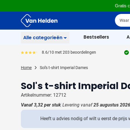
Gratis c
Ga naar de inhoud
Zoek
Zoek
Sla menu over
Bestsellers
A
Alle categorieën
Schrijfgerief
8.6/10 met 203 beoordelingen
Gemiddeld reviewpercentage is 86
Toon submenu voor Sc
Zakelijk & Kantoor
Home
Sol's t-shirt Imperial Dames
Toon submenu voor Za
Drinkwaren
Toon submenu voor D
Sol's t-shirt Imperial
Weggevertjes
Toon submenu voor W
Artikelnummer: 12712
Multimedia
Toon submenu voor M
Vanaf
3,32
per stuk
Levering vanaf
25 augustus 202
Tassen
Toon submenu voor T
Heeft u advies nodig of wilt u eerst de prijs
Gereedschap & Veiligheid
Toon submenu voor Ge