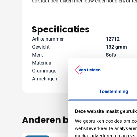
ook laat bedrukken met jouw eigen logo en/of t
Specificaties
Artikelnummer
12712
Gewicht
132 gram
Merk
Sol's
Materiaal
Katoen
Grammage
190 gr/m²
Afmetingen
65 cm x 47 cm 
Toestemming
Deze website maakt gebruik
Anderen bekeken ook
We gebruiken cookies om cont
websiteverkeer te analyseren
media, adverteren en analys