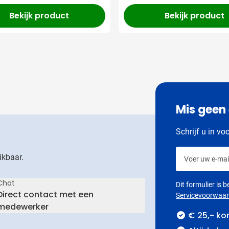
Bekijk product
Bekijk product
Mis geen
Schrijf u in vo
Voer uw e-mail
ikbaar.
Chat
Dit formulier is
Direct contact met een
Servicevoorwaa
medewerker
€ 25,- ko