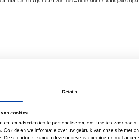
ekst. Het t-shirt is gemaakt van 100% halfgekamd voorgekrompen
(l x b)
Details
 van cookies
ent en advertenties te personaliseren, om functies voor social
. Ook delen we informatie over uw gebruik van onze site met on
e. Deze partners kunnen deze gegevens combineren met andere i