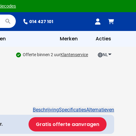
tiecodes
014 427 101
en
Merken
Acties
Offerte binnen 2 uur
Klantenservice
NL
Beschrijving
Specificaties
Alternatieven
Gratis offerte aanvragen
r.