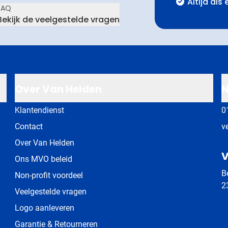
Altijd als
FAQ
Bekijk de veelgestelde vragen
Over Van Helden
N
Klantendienst
0
Contact
v
Over Van Helden
V
Ons MVO beleid
B
Non-profit voordeel
2
Veelgestelde vragen
Logo aanleveren
Garantie & Retourneren