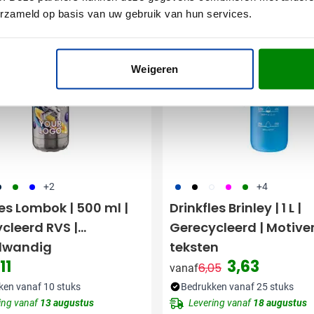
Wish
Aanbieding
erzameld op basis van uw gebruik van hun services.
Weigeren
11
004
005
023
001
970
046
004
+2
+4
les Lombok | 500 ml |
Drinkfles Brinley | 1 L |
cleerd RVS |
Gerecycleerd | Motive
lwandig
teksten
11
3,63
6,05
vanaf
Normale prijs
Speciale prijs
ken vanaf 10 stuks
Bedrukken vanaf 25 stuks
ing vanaf
13 augustus
Levering vanaf
18 augustus