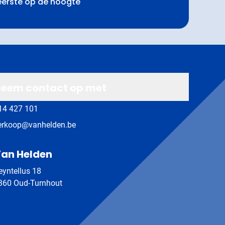
 eerste op de hoogte
eem contact op met
14 427 101
erkoop@vanhelden.be
an Helden
eyntellus 18
360 Oud-Turnhout