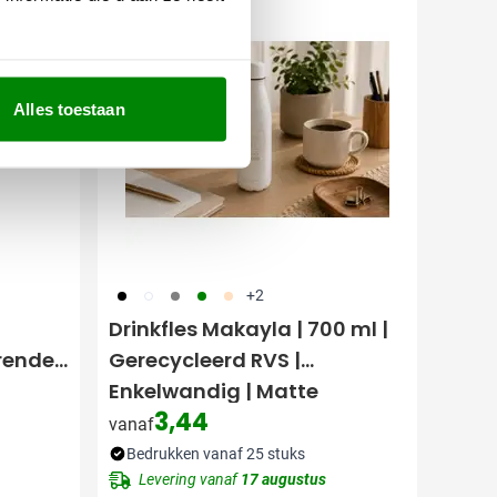
Bestseller
Alles toestaan
001
002
003
004
357
+2
Drinkfles Makayla | 700 ml |
rende
Gerecycleerd RVS |
Enkelwandig | Matte
3,44
afwerking
vanaf
Bedrukken vanaf 25 stuks
Levering vanaf
17 augustus