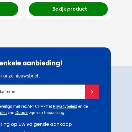
Bekijk product
 enkele aanbieding!
or onze nieuwsbrief.
adres in
Schrijf u in voor onze 
 beveiligd met reCAPTCHA - het
Privacybeleid
en de
rden
van
Google
zijn van toepassing.
rting op uw volgende aankoop