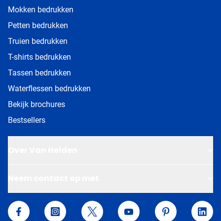
Mokken bedrukken
Petten bedrukken
Truien bedrukken
T-shirts bedrukken
Tassen bedrukken
Waterflessen bedrukken
Bekijk brochures
Bestsellers
Over Van Helden
Neem contact op met
Van Helden Relatiegeschenken
Facebook
Instagram
Twitter
YouTube
Pinterest
Linke