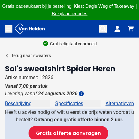
Gratis cadeaukaart bij je bestelling. Kies: Dagje Weg of Takeaway |
Bekijk actiecodes
Ga naar de inhoud
Menu openen
Gratis digitaal voorbeeld
Terug naar
sweaters
Sol's sweatshirt Spider Heren
Artikelnummer: 12826
Vanaf
7,00
per stuk
Levering vanaf
24 augustus 2026
Details
Beschrijving
Specificaties
Alternatieven
Heeft u advies nodig of wilt u eerst de prijs weten voordat u
bestelt?
Ontvang een gratis offerte binnen 2 uur.
Gratis offerte aanvragen