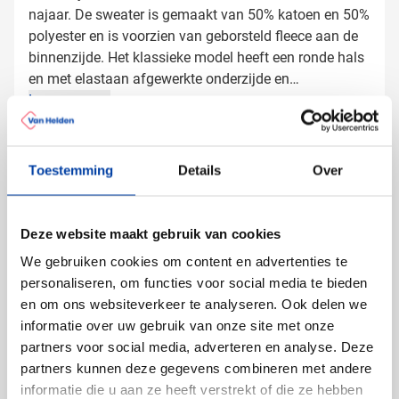
najaar. De sweater is gemaakt van 50% katoen en 50%
polyester en is voorzien van geborsteld fleece aan de
binnenzijde. Het klassieke model heeft een ronde hals
en met elastaan afgewerkte onderzijde en
manchetten.
Lees meer
Specificaties
Toestemming
Details
Over
Artikelnummer
12826
Gewicht
280 gram
Merk
Sol's
Deze website maakt gebruik van cookies
Materiaal
Katoen, Polyester
We gebruiken cookies om content en advertenties te
Grammage
260 gr/m²
personaliseren, om functies voor social media te bieden
Afmetingen
50.5 cm (b)
en om ons websiteverkeer te analyseren. Ook delen we
informatie over uw gebruik van onze site met onze
partners voor social media, adverteren en analyse. Deze
partners kunnen deze gegevens combineren met andere
Anderen bekeken ook
informatie die u aan ze heeft verstrekt of die ze hebben