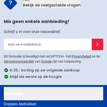
Bekijk de veelgestelde vragen
Mis geen enkele aanbieding!
Schrijf u in voor onze nieuwsbrief.
Voer uw e-mailadres in
Schrijf u
Dit formulier is beveiligd met reCAPTCHA - het
Privacybeleid
en de
Servicevoorwaarden
van
Google
zijn van toepassing.
€ 25,- korting op uw volgende aankoop
Altijd als eerste op de hoogte
Snel naar
Doppers bedrukken