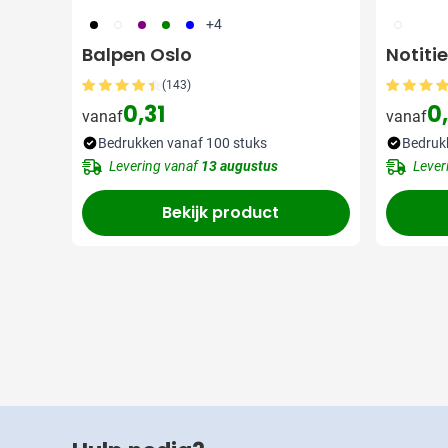
001
002
024
004
005
002
+4
Balpen Oslo
Notiti
(143)
0,31
0
vanaf
vanaf
Bedrukken vanaf 100 stuks
Bedruk
Levering vanaf
13 augustus
Lever
Bekijk product