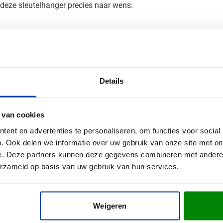
deze sleutelhanger precies naar wens:
 laat zien
i tot zijn recht en oogt tijdloos.
Details
an je bedrukte sleutelhanger
t? Vraag een gratis digitaal voorbeeld aan en bekijk het zelf. W
 van cookies
je mee.
ent en advertenties te personaliseren, om functies voor social
. Ook delen we informatie over uw gebruik van onze site met on
e. Deze partners kunnen deze gegevens combineren met andere i
erzameld op basis van uw gebruik van hun services.
Weigeren