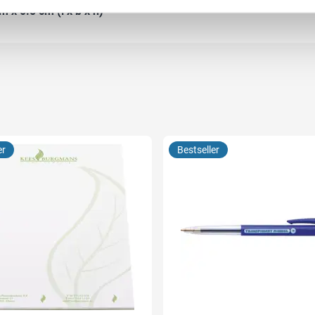
m x 0.8 cm (l x b x h)
er
Bestseller