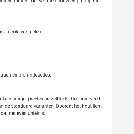
rialen houden. Het warme hout voelt prettig aan
oor mooie voordelen:
dagen en promotieacties.
nkele hanger precies hetzelfde is. Het hout voelt
n de standaard varianten. Doordat het hout licht
 dat net even uniek is.