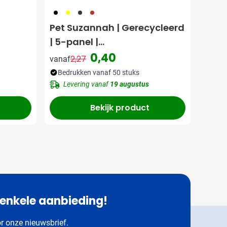
001
006
007
008
Pet Suzannah | Gerecycleerd
| 5-panel |
Drukknoopsluiting
0,40
2,27
vanaf
Normale prijs
Speciale prijs
Bedrukken vanaf 50 stuks
Levering vanaf
19 augustus
Bekijk product
 enkele aanbieding!
or onze nieuwsbrief.