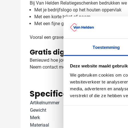
Bij Van Helden Relatiegeschenken bedrukken we 
Met je bedrijfslogo op het houten oppervlak
Met een korte tekst of naam
Met een fijne gravering die het natuurlijke hout
Vooral een gravering komt op het esdoorn hout moo
Toestemming
Gratis digitaal voorbeeld v
Benieuwd hoe jouw logo op deze sleutelhanger staa
Deze website maakt gebruik
Neem contact met ons op, we denken graag met 
We gebruiken cookies om cont
websiteverkeer te analyseren
media, adverteren en analys
Specificaties
verstrekt of die ze hebben v
Artikelnummer
9293
Gewicht
11 gram
Merk
IMPRESSION
Materiaal
Esdoornhout