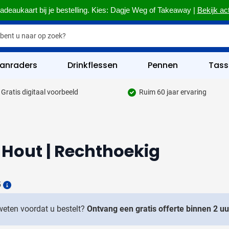
adeaukaart bij je bestelling. Kies: Dagje Weg of Takeaway |
Bekijk ac
anraders
Drinkflessen
Pennen
Tass
Gratis digitaal voorbeeld
Ruim 60 jaar ervaring
hrijfgerief categorie
kelijk & Kantoor categorie
rinkwaren categorie
 Hout | Rechthoekig
eggevertjes categorie
ultimedia categorie
6
Details
assen categorie
 weten voordat u bestelt?
Ontvang een gratis offerte binnen 2 uu
reedschap & Veiligheid categorie