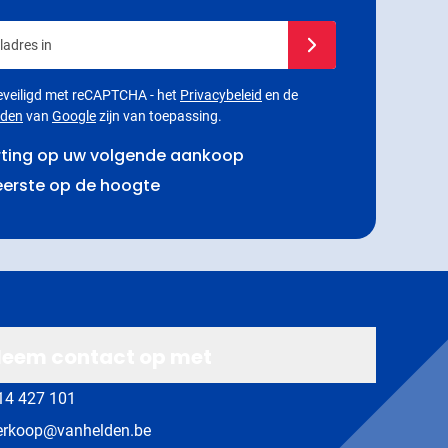
adres in
Schrijf u in voor onze 
 beveiligd met reCAPTCHA - het
Privacybeleid
en de
rden
van
Google
zijn van toepassing.
rting op uw volgende aankoop
 eerste op de hoogte
eem contact op met
14 427 101
erkoop@vanhelden.be