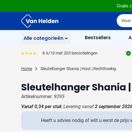
Gratis c
Ga naar de inhoud
Zoek
Zoek
Sla menu over
Bestsellers
A
Alle categorieën
Schrijfgerief
8.6/10 met 203 beoordelingen
Gemiddeld reviewpercentage is 86
Toon submenu voor Sc
Zakelijk & Kantoor
Home
Sleutelhanger Shania | Hout | Rechthoekig
Toon submenu voor Za
Drinkwaren
Toon submenu voor D
Sleutelhanger Shania |
Weggevertjes
Toon submenu voor W
Artikelnummer: 9293
Multimedia
Toon submenu voor M
Vanaf
0,34
per stuk
Levering vanaf
2 september 202
Tassen
Toon submenu voor T
Heeft u advies nodig of wilt u eerst de prijs
Gereedschap & Veiligheid
Toon submenu voor Ge