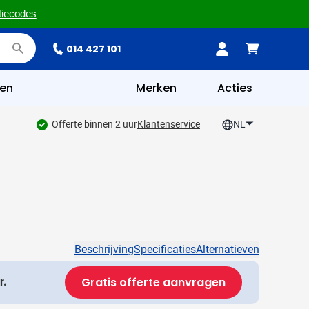
tiecodes
014 427 101
en
Merken
Acties
Offerte binnen 2 uur
Klantenservice
NL
Beschrijving
Specificaties
Alternatieven
Gratis offerte aanvragen
r.