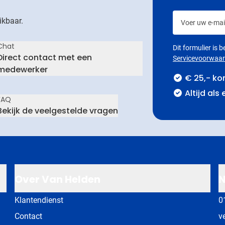
Voer uw e-mail
ikbaar.
Chat
Dit formulier is
Direct contact met een
Servicevoorwaa
medewerker
€ 25,- ko
Altijd als
FAQ
Bekijk de veelgestelde vragen
Over Van Helden
N
Klantendienst
0
Contact
v