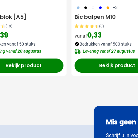
363
001
002
005
007
+3
eblok [A5]
Bic balpen M10
(19)
(8)
,39
0,33
vanaf
ken vanaf 50 stuks
Bedrukken vanaf 500 stuks
ing vanaf
20 augustus
Levering vanaf
27 augustus
Bekijk product
Bekijk product
Mis geen
Schrijf u in vo