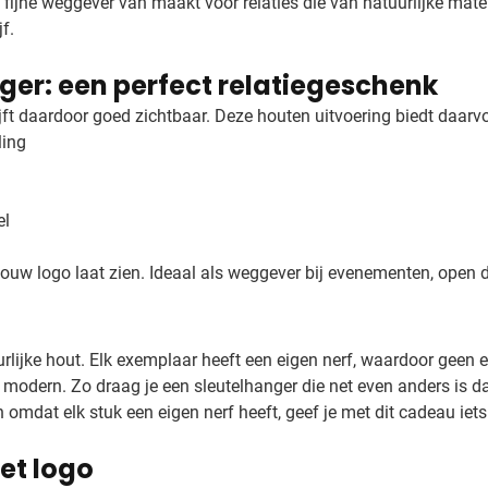
fijne weggever van maakt voor relaties die van natuurlijke mate
f.
ger: een perfect relatiegeschenk
jft daardoor goed zichtbaar. Deze houten uitvoering biedt daarv
ling
el
jouw logo laat zien. Ideaal als weggever bij evenementen, open 
rlijke hout. Elk exemplaar heeft een eigen nerf, waardoor geen e
odern. Zo draag je een sleutelhanger die net even anders is da
En omdat elk stuk een eigen nerf heeft, geef je met dit cadeau iets
et logo