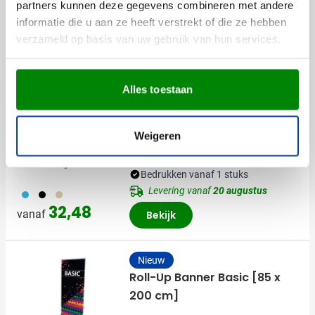
partners kunnen deze gegevens combineren met andere
informatie die u aan ze heeft verstrekt of die ze hebben
verzameld op basis van uw gebruik van hun services.
Anderen bekeken ook
Alles toestaan
Houten Strandstoel Honopu
Weigeren
Bedrukken vanaf 1 stuks
Levering vanaf
20 augustus
033
001
357
32,48
vanaf
Bekijk
Nieuw
Roll-Up Banner Basic [85 x
200 cm]