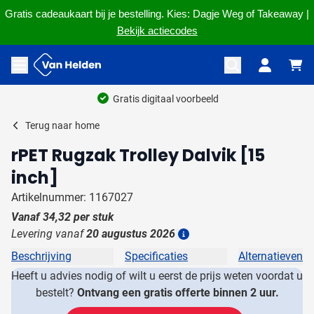
Gratis cadeaukaart bij je bestelling. Kies: Dagje Weg of Takeaway |
Bekijk actiecodes
Ga naar de inhoud
Menu openen
Gratis digitaal voorbeeld
Terug naar
home
rPET Rugzak Trolley Dalvik [15
inch]
Artikelnummer: 1167027
Vanaf
34,32
per stuk
Levering vanaf
20 augustus 2026
Details
Beschrijving
Specificaties
Alternatieven
Heeft u advies nodig of wilt u eerst de prijs weten voordat u
bestelt?
Ontvang een gratis offerte binnen 2 uur.