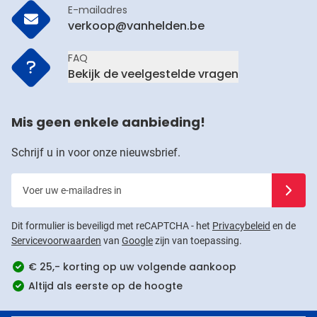
E-mailadres
verkoop@vanhelden.be
FAQ
Bekijk de veelgestelde vragen
Mis geen enkele aanbieding!
Schrijf u in voor onze nieuwsbrief.
Voer uw e-mailadres in
Schrijf u
Dit formulier is beveiligd met reCAPTCHA - het
Privacybeleid
en de
Servicevoorwaarden
van
Google
zijn van toepassing.
€ 25,- korting op uw volgende aankoop
Altijd als eerste op de hoogte