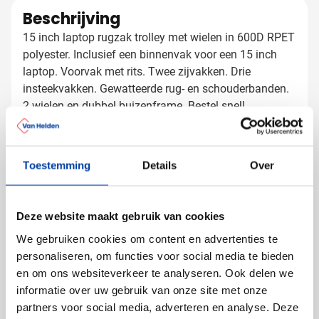
Beschrijving
15 inch laptop rugzak trolley met wielen in 600D RPET
polyester. Inclusief een binnenvak voor een 15 inch
laptop. Voorvak met rits. Twee zijvakken. Drie
insteekvakken. Gewatteerde rug- en schouderbanden.
2 wielen en dubbel buizenframe. Bestel snel!
Lees meer
Specificaties
Toestemming
Details
Over
Artikelnummer
1167027
Gewicht
1550 gram
Deze website maakt gebruik van cookies
Merk
Mid Ocean Brands
Materiaal
rPET
We gebruiken cookies om content en advertenties te
personaliseren, om functies voor social media te bieden
Afmetingen
31 cm x 19 cm x 47 cm (l
en om ons websiteverkeer te analyseren. Ook delen we
x b x h)
informatie over uw gebruik van onze site met onze
Diameter
0 cm
partners voor social media, adverteren en analyse. Deze