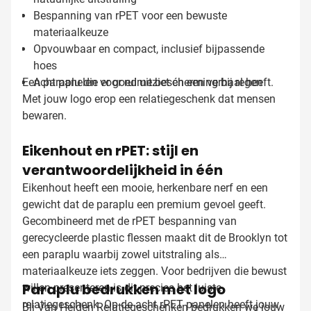
Bespanning van rPET voor een bewuste
materiaalkeuze
Opvouwbaar en compact, inclusief bijpassende
hoes
Een paraplu die er goed uitziet én een verhaal heeft.
Acht panelen voor ruime bescherming bij regen
Met jouw logo erop een relatiegeschenk dat mensen
bewaren.
Eikenhout en rPET: stijl en
verantwoordelijkheid in één
Eikenhout heeft een mooie, herkenbare nerf en een
gewicht dat de paraplu een premium gevoel geeft.
Gecombineerd met de rPET bespanning van
gerecycleerde plastic flessen maakt dit de Brooklyn tot
een paraplu waarbij zowel uitstraling als
materiaalkeuze iets zeggen. Voor bedrijven die bewust
Paraplu bedrukken met logo
willen presenteren is dit precies het juiste
relatiegeschenk. Op de acht rPET panelen heeft jouw
Bij Van Helden Relatiegeschenken bedrukken we jouw