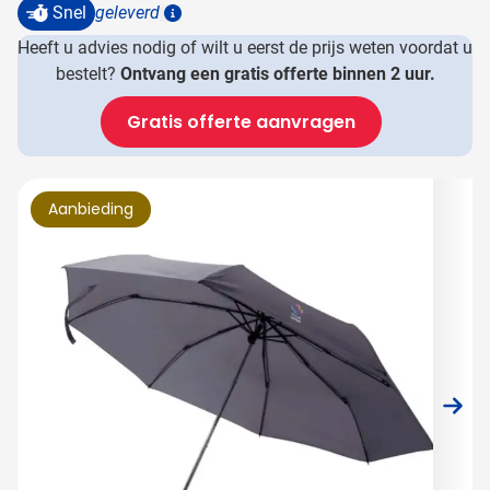
Snel
geleverd
Details
Heeft u advies nodig of wilt u eerst de prijs weten voordat u
bestelt?
Ontvang een gratis offerte binnen 2 uur.
Gratis offerte aanvragen
Hoofdafbeelding
Klik om afbeelding op volledig scherm te bekijken
Aanbieding