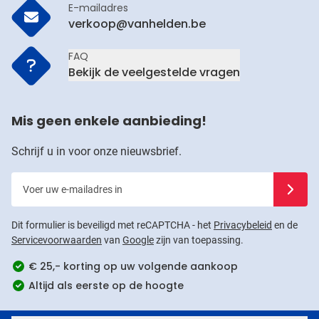
E-mailadres
verkoop@vanhelden.be
FAQ
Bekijk de veelgestelde vragen
Mis geen enkele aanbieding!
Schrijf u in voor onze nieuwsbrief.
Voer uw e-mailadres in
Schrijf u
Dit formulier is beveiligd met reCAPTCHA - het
Privacybeleid
en de
Servicevoorwaarden
van
Google
zijn van toepassing.
€ 25,- korting op uw volgende aankoop
Altijd als eerste op de hoogte