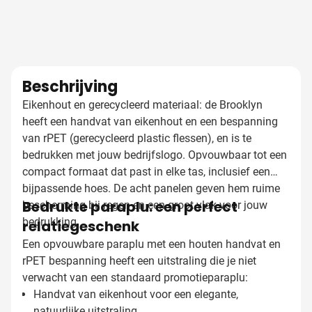
Beschrijving
Eikenhout en gerecycleerd materiaal: de Brooklyn
heeft een handvat van eikenhout en een bespanning
van rPET (gerecycleerd plastic flessen), en is te
bedrukken met jouw bedrijfslogo. Opvouwbaar tot een
compact formaat dat past in elke tas, inclusief een
bijpassende hoes. De acht panelen geven hem ruime
Bedrukte paraplu: een perfect
bescherming bij regen en een groot vlak voor jouw
bedrukking.
relatiegeschenk
Een opvouwbare paraplu met een houten handvat en
rPET bespanning heeft een uitstraling die je niet
verwacht van een standaard promotieparaplu:
Handvat van eikenhout voor een elegante,
natuurlijke uitstraling