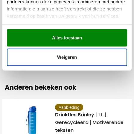
partners kunnen deze gegevens combineren met andere
Artikelnummer
1014871
informatie die u aan ze heeft verstrekt of die ze hebben
Gewicht
255 gram
verzameld op basis van uw gebruik van hun services.
Merk
IMPRESSION
Materiaal
Hout, Kunststof,
Polyester, rPET, Staal
Alles toestaan
Afmetingen
59.5 cm (h)
Diameter
97 cm
Weigeren
Anderen bekeken ook
Aanbieding
Drinkfles Brinley | 1 L |
Gerecycleerd | Motiverende
teksten