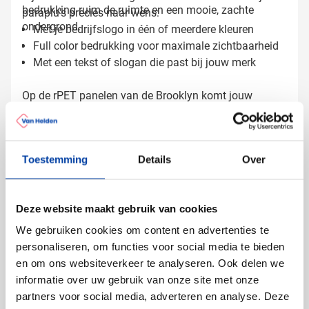
bedrukking ruim de ruimte en een mooie, zachte
paraplu's precies naar wens:
ondergrond.
Met je bedrijfslogo in één of meerdere kleuren
Full color bedrukking voor maximale zichtbaarheid
Met een tekst of slogan die past bij jouw merk
Op de rPET panelen van de Brooklyn komt jouw
bedrukking helder en opvallend tot zijn recht, bij elke
regenbui.
Toestemming
Details
Over
Gratis digitaal voorbeeld van je
bedrukte paraplu
Benieuwd hoe jouw logo eruitziet op de Brooklyn?
Deze website maakt gebruik van cookies
Vraag een gratis digitaal voorbeeld aan en zie het zelf!
We gebruiken cookies om content en advertenties te
Neem contact met ons op voor vragen of advies, we
personaliseren, om functies voor social media te bieden
helpen je graag verder.
en om ons websiteverkeer te analyseren. Ook delen we
Lees meer
informatie over uw gebruik van onze site met onze
partners voor social media, adverteren en analyse. Deze
Specificaties