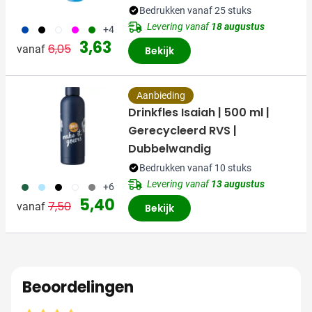
Bedrukken vanaf 25 stuks
Levering vanaf
18 augustus
023
001
970
046
004
+4
Normale prijs
Speciale prijs
3,63
6,05
vanaf
Bekijk
Aanbieding
Drinkfles Isaiah | 500 ml |
Gerecycleerd RVS |
Dubbelwandig
Bedrukken vanaf 10 stuks
Levering vanaf
13 augustus
374
363
001
002
003
+6
Normale prijs
Speciale prijs
5,40
7,50
vanaf
Bekijk
Beoordelingen