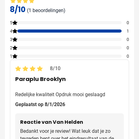
Gemiddelde beoordeling: 8 van 10
8/10
(1 beoordelingen)
5
0
4
1
3
0
2
0
1
0
8
/
10
Paraplu Brooklyn
Redelijke kwaliteit Opdruk mooi geslaagd
Geplaatst op 8/1/2026
Reactie van Van Helden
Bedankt voor je review! Wat leuk dat je zo
tevreden bent over het eindresultaat van de