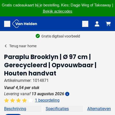
Gratis cadeaukaart bij je bestelling. Kies: Dagje Weg of Takeaway |
Bekijk actiecodes
Ga naar de inhoud
Menu openen
Gratis digitaal voorbeeld
Terug naar
home
Paraplu Brooklyn | Ø 97 cm |
Gerecycleerd | Opvouwbaar |
Houten handvat
Artikelnummer: 1014871
Vanaf
4,54
per stuk
Levering vanaf
13 augustus 2026
Details
1 beoordeling
Beschrijving
Specificaties
Alternatieven