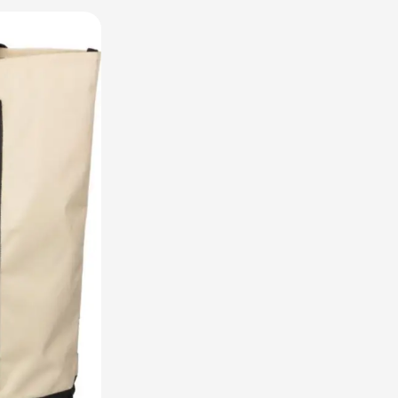
utdoor categorie
ome & Wellness categorie
en & Tafelen categorie
peelgoed categorie
leding categorie
uurzaam categorie
spiratie categorie
ties & overig categorie