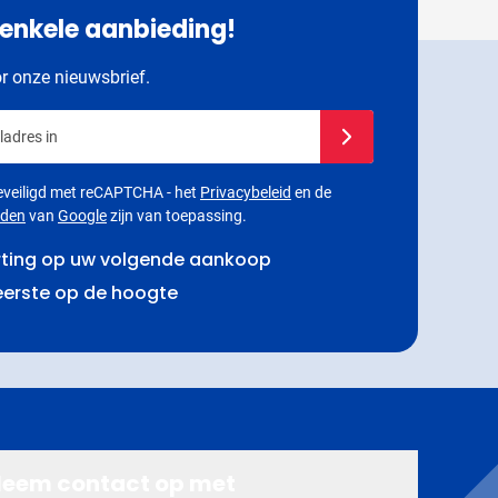
 enkele aanbieding!
or onze nieuwsbrief.
adres in
Schrijf u in voor onze 
 beveiligd met reCAPTCHA - het
Privacybeleid
en de
rden
van
Google
zijn van toepassing.
rting op uw volgende aankoop
 eerste op de hoogte
eem contact op met