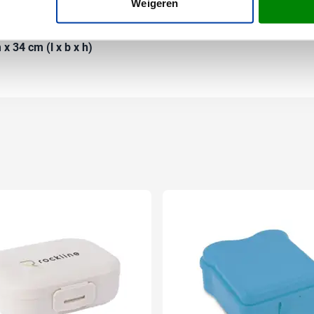
Weigeren
D, rPET
x 34 cm (l x b x h)