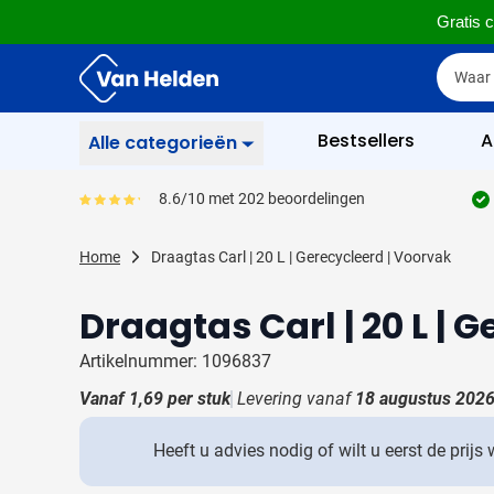
Gratis c
Ga naar de inhoud
Zoek
Zoek
Sla menu over
Bestsellers
A
Alle categorieën
Schrijfgerief
8.6/10 met 202 beoordelingen
Gemiddeld reviewpercentage is 86
Toon submenu voor Sc
Zakelijk & Kantoor
Home
Draagtas Carl | 20 L | Gerecycleerd | Voorvak
Toon submenu voor Za
Drinkwaren
Toon submenu voor D
Draagtas Carl | 20 L | 
Weggevertjes
Toon submenu voor W
Artikelnummer: 1096837
Multimedia
Toon submenu voor M
Vanaf
1,69
per stuk
Levering vanaf
18 augustus 202
Tassen
Toon submenu voor T
Heeft u advies nodig of wilt u eerst de prijs
Gereedschap & Veiligheid
Toon submenu voor Ge