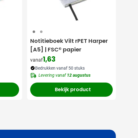
003
491
Notitieboek Vilt rPET Harper
[A5] | FSC® papier
1,63
vanaf
Bedrukken vanaf 50 stuks
Levering vanaf
12 augustus
Bekijk product