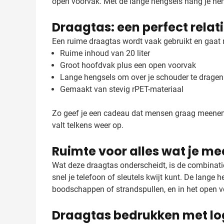
open voorvak. Met de lange hengsels hang je hem 
Draagtas: een perfect rela
Een ruime draagtas wordt vaak gebruikt en gaat m
Ruime inhoud van 20 liter
Groot hoofdvak plus een open voorvak
Lange hengsels om over je schouder te dragen
Gemaakt van stevig rPET-materiaal
Zo geef je een cadeau dat mensen graag meenemen
valt telkens weer op.
Ruimte voor alles wat je m
Wat deze draagtas onderscheidt, is de combinatie
snel je telefoon of sleutels kwijt kunt. De lange
boodschappen of strandspullen, en in het open vo
Draagtas bedrukken met l