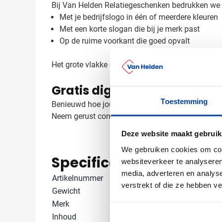
Bij Van Helden Relatiegeschenken bedrukken we dez
Met je bedrijfslogo in één of meerdere kleuren
Met een korte slogan die bij je merk past
Op de ruime voorkant die goed opvalt
Het grote vlakke oppervlak biedt volop ruimte vo
Gratis digitaal voorbeeld v
Toestemming
Benieuwd hoe jouw logo op deze tas staat? Vraag e
Neem gerust contact met ons op, we helpen je gr
Deze website maakt gebruik
We gebruiken cookies om cont
Specificaties
websiteverkeer te analyseren
media, adverteren en analys
Artikelnummer
1096837
verstrekt of die ze hebben v
Gewicht
160 gram
Merk
IMPRESSION
Inhoud
20000 ml