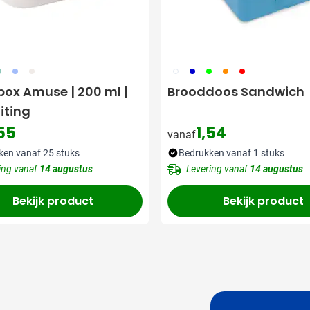
04
005
357
002
005
029
007
008
ox Amuse | 200 ml |
Brooddoos Sandwich
iting
,55
1,54
vanaf
ken vanaf 25 stuks
Bedrukken vanaf 1 stuks
ing vanaf
14 augustus
Levering vanaf
14 augustus
Bekijk product
Bekijk product