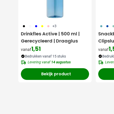
001
002
005
006
017
033
023
0
+3
Drinkfles Active | 500 ml |
Snackb
Gerecycleerd | Draaglus
Clipslu
1,51
1
vanaf
vanaf
Bedrukken vanaf 15 stuks
Bedruk
Levering vanaf
14 augustus
Lever
Bekijk product