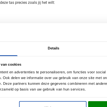
e tas precies zoals jij het wilt:
or een opvallende bedrukking.
an je bedrukte draagtas
Details
en gratis digitaal voorbeeld aan en bekijk het resultaat vooraf.
aag verder.
 van cookies
ent en advertenties te personaliseren, om functies voor social
. Ook delen we informatie over uw gebruik van onze site met on
e. Deze partners kunnen deze gegevens combineren met andere i
erzameld op basis van uw gebruik van hun services.