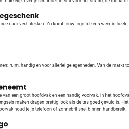
makkelijk over je schouder, ideaal voor het strand, de markt of
tiegeschenk
ee naar veel plekken. Zo komt jouw logo telkens weer in beeld, 
: ruim, handig en voor allerlei gelegenheden. Van de markt tot
eeneemt
 van een groot hoofdvak en een handig voorvak. In het hoofdvak
 hengsels maken dragen prettig, ook als de tas goed gevuld is. 
orvak houd je je telefoon of zonnebril snel binnen handbereik.
ogo