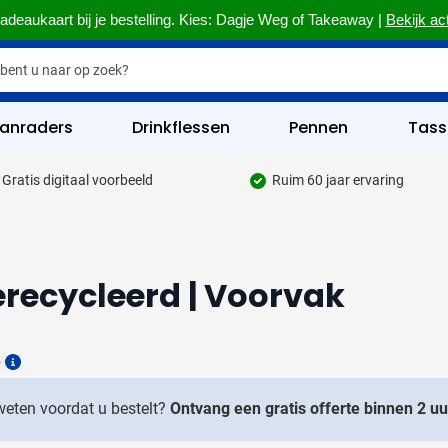
adeaukaart bij je bestelling. Kies: Dagje Weg of Takeaway |
Bekijk ac
anraders
Drinkflessen
Pennen
Tass
Gratis digitaal voorbeeld
Ruim 60 jaar ervaring
hrijfgerief categorie
kelijk & Kantoor categorie
rinkwaren categorie
Gerecycleerd | Voorvak
eggevertjes categorie
ultimedia categorie
6
Details
assen categorie
 weten voordat u bestelt?
Ontvang een gratis offerte binnen 2 uu
reedschap & Veiligheid categorie