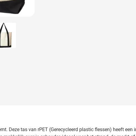
 image
View larger image
mt. Deze tas van rPET (Gerecycleerd plastic flessen) heeft een i