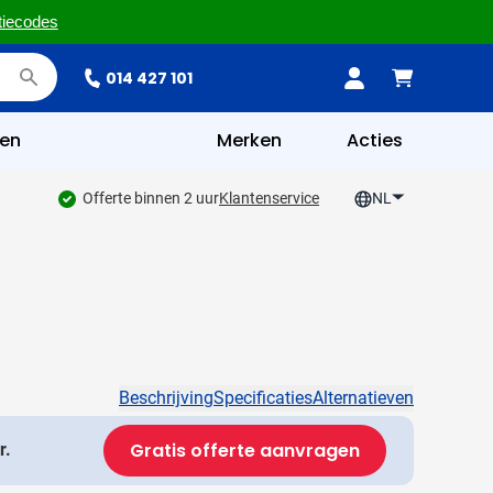
tiecodes
014 427 101
en
Merken
Acties
Offerte binnen 2 uur
Klantenservice
NL
Beschrijving
Specificaties
Alternatieven
Gratis offerte aanvragen
r.