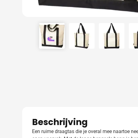
View larger image
View larger image
View larger
Beschrijving
Een ruime draagtas die je overal mee naartoe nee