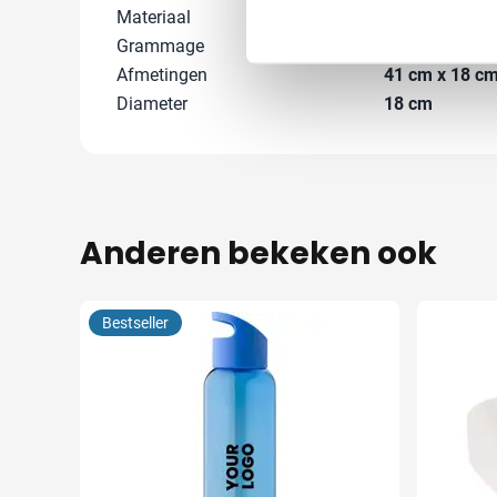
Materiaal
Polyester 600
Grammage
600 gr/m²
Afmetingen
41 cm x 18 cm 
Diameter
18 cm
Anderen bekeken ook
Bestseller