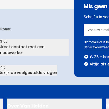
Mis geen
Schrijf u in vo
Voer uw e-mail
ikbaar.
Chat
Dit formulier is
Direct contact met een
Servicevoorwaa
medewerker
€ 25,- ko
Altijd als
FAQ
Bekijk de veelgestelde vragen
Over Van Helden
N