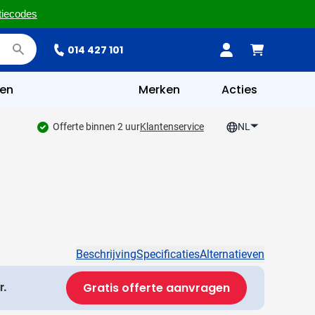
tiecodes
014 427 101
en
Merken
Acties
Offerte binnen 2 uur
Klantenservice
NL
Beschrijving
Specificaties
Alternatieven
Gratis offerte aanvragen
r.