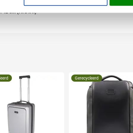
 42 cm (l x b x h)
leerd
Gerecycleerd