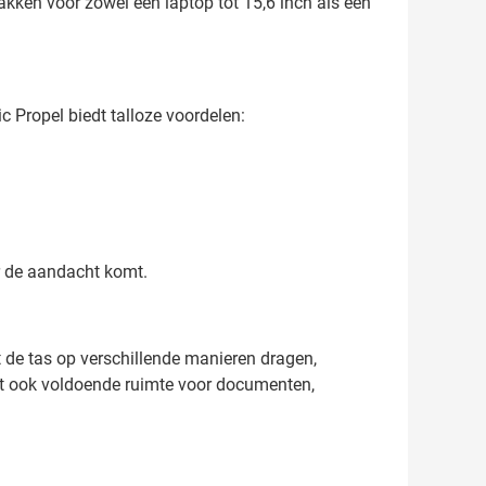
kken voor zowel een laptop tot 15,6 inch als een
 Propel biedt talloze voordelen:
r de aandacht komt.
 de tas op verschillende manieren dragen,
edt ook voldoende ruimte voor documenten,