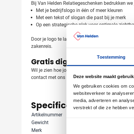
Bij Van Helden Relatiegeschenken bedrukken we jo
Met je bedrijfslogo in één of meer kleuren
Met een tekst of slogan die past bij je merk
Op een strategische plek voor optimale zichtb
Door je logo te laten bedrukken op deze premium 
zakenreis.
Toestemming
Gratis digitaal voorbeeld v
Wil je zien hoe jouw logo eruit ziet op deze Cas
Deze website maakt gebruik
contact met ons op voor meer informatie over lev
We gebruiken cookies om cont
websiteverkeer te analyseren
media, adverteren en analys
Specificaties
verstrekt of die ze hebben v
Artikelnummer
1202610
Gewicht
750 gram
Merk
Case Logic