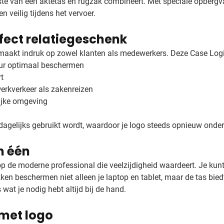
ste van een aktetas en rugzak combineert. Met speciale opbergva
n veilig tijdens het vervoer.
fect relatiegeschenk
 maakt indruk op zowel klanten als medewerkers. Deze Case Logic
uur optimaal beschermen
t
werkverkeer als zakenreizen
lijke omgeving
 dagelijks gebruikt wordt, waardoor je logo steeds opnieuw onde
n één
p de moderne professional die veelzijdigheid waardeert. Je kunt
ken beschermen niet alleen je laptop en tablet, maar de tas bi
 wat je nodig hebt altijd bij de hand.
 met logo