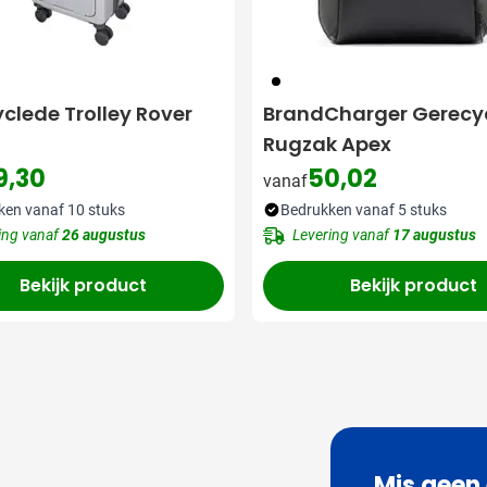
001
clede Trolley Rover
BrandCharger Gerecy
Rugzak Apex
9,30
50,02
vanaf
ken vanaf 10 stuks
Bedrukken vanaf 5 stuks
ing vanaf
26 augustus
Levering vanaf
17 augustus
Bekijk product
Bekijk product
Mis geen