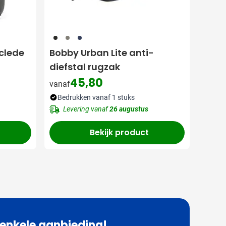
001
003
536
clede
Bobby Urban Lite anti-
diefstal rugzak
45,80
vanaf
Bedrukken vanaf 1 stuks
Levering vanaf
26 augustus
Bekijk product
 enkele aanbieding!