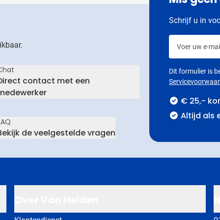
Schrijf u in vo
Voer uw e-mail
ikbaar.
Chat
Dit formulier is
Direct contact met een
Servicevoorwaa
medewerker
€ 25,- ko
Altijd als
FAQ
Bekijk de veelgestelde vragen
Over Van Helden
N