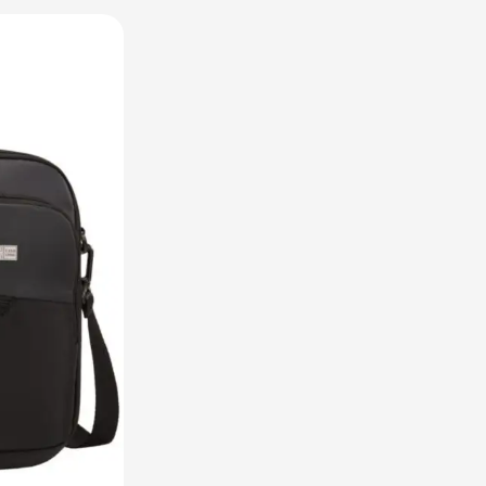
utdoor categorie
ome & Wellness categorie
en & Tafelen categorie
peelgoed categorie
leding categorie
uurzaam categorie
spiratie categorie
ties & overig categorie