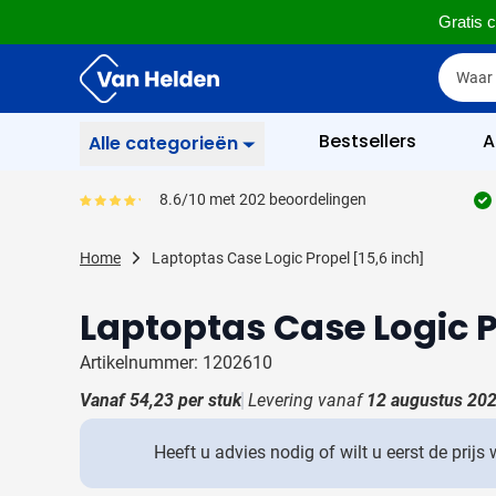
Gratis c
Ga naar de inhoud
Zoek
Zoek
Sla menu over
Bestsellers
A
Alle categorieën
Schrijfgerief
8.6/10 met 202 beoordelingen
Gemiddeld reviewpercentage is 86
Toon submenu voor Sc
Zakelijk & Kantoor
Home
Laptoptas Case Logic Propel [15,6 inch]
Toon submenu voor Za
Drinkwaren
Toon submenu voor D
Laptoptas Case Logic P
Weggevertjes
Toon submenu voor W
Artikelnummer: 1202610
Multimedia
Toon submenu voor M
Vanaf
54,23
per stuk
Levering vanaf
12 augustus 20
Tassen
Toon submenu voor T
Heeft u advies nodig of wilt u eerst de prijs
Gereedschap & Veiligheid
Toon submenu voor Ge