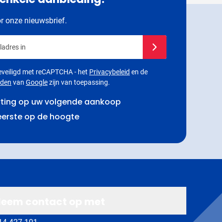
or onze nieuwsbrief.
adres in
Schrijf u in voor onze 
 beveiligd met reCAPTCHA - het
Privacybeleid
en de
rden
van
Google
zijn van toepassing.
rting op uw volgende aankoop
 eerste op de hoogte
eem contact op met