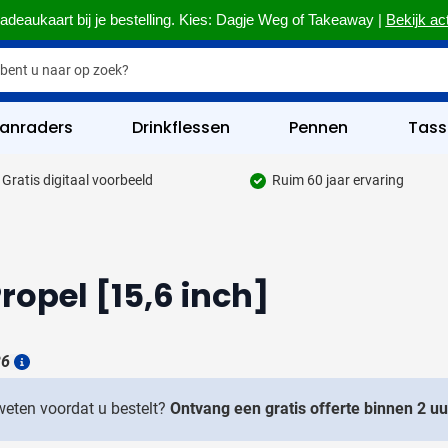
adeaukaart bij je bestelling. Kies: Dagje Weg of Takeaway |
Bekijk ac
anraders
Drinkflessen
Pennen
Tass
Gratis digitaal voorbeeld
Ruim 60 jaar ervaring
hrijfgerief categorie
kelijk & Kantoor categorie
rinkwaren categorie
ropel [15,6 inch]
eggevertjes categorie
ultimedia categorie
26
Details
assen categorie
 weten voordat u bestelt?
Ontvang een gratis offerte binnen 2 uu
reedschap & Veiligheid categorie