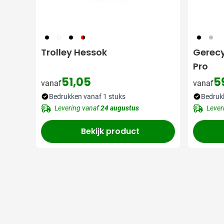
001
002
005
008
001
032
Trolley Hessok
Gerecy
Pro
51,05
5
vanaf
vanaf
Bedrukken vanaf 1 stuks
Bedruk
Levering vanaf
24 augustus
Lever
Bekijk product