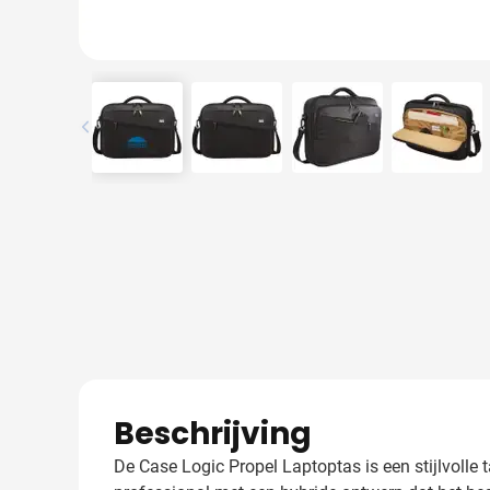
View larger image
View larger image
View larger image
View l
Beschrijving
De Case Logic Propel Laptoptas is een stijlvolle 