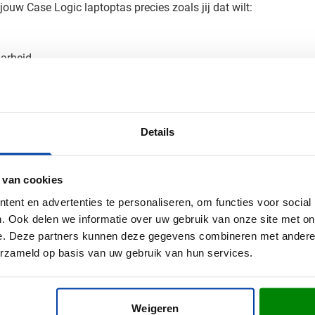
uw Case Logic laptoptas precies zoals jij dat wilt:
aarheid
laptoptas, creëer je een professioneel relatiegeschenk dat je me
Details
an je bedrukte laptoptas
e Logic Propel? Vraag eenvoudig een gratis digitaal voorbeeld a
 van cookies
ertijden of specifieke wensen - we denken graag met je mee!
ent en advertenties te personaliseren, om functies voor social
. Ook delen we informatie over uw gebruik van onze site met on
e. Deze partners kunnen deze gegevens combineren met andere i
erzameld op basis van uw gebruik van hun services.
Weigeren