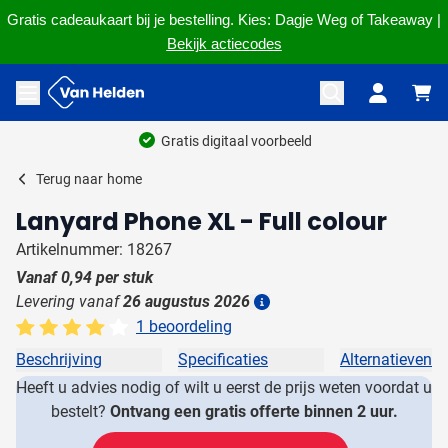
Gratis cadeaukaart bij je bestelling. Kies: Dagje Weg of Takeaway |
Bekijk actiecodes
Ga naar de inhoud
Menu openen
Gratis digitaal voorbeeld
Terug naar
home
Lanyard Phone XL - Full colour
Artikelnummer: 18267
Vanaf
0,94
per stuk
Levering vanaf
26 augustus 2026
Details
1 beoordeling
Beschrijving
Specificaties
Alternatieven
Heeft u advies nodig of wilt u eerst de prijs weten voordat u
bestelt?
Ontvang een gratis offerte binnen 2 uur.