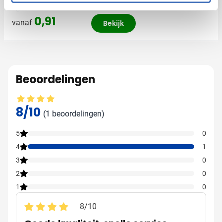
Levering vanaf
9 september
009
0,91
vanaf
Bekijk
Beoordelingen
Gemiddelde beoordeling: 8 van 10
8/10
(1 beoordelingen)
5
0
4
1
3
0
2
0
1
0
8
/
10