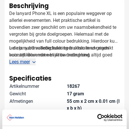
Beschrijving
De lanyard Phone XL is een populaire weggever op
allerlei evenementen. Het praktische artikel is
bovendien zeer geschikt om uw naamsbekendheid te
vergroten bij grote doelgroepen. Helemaal met de
mogelijkheid van full colour bedrukking. Hierdoor kunt
u de lanyard volledig laten bedrukken in uw eigen
Let op: sublimatiebedrukking is uitsluitend geschikt
huisstijl. Bovendien blijft uw bedrukking altijd goed
voor artikelen met een witte ondergrond.
zichtbaar, omdat wij de keycord standaard
Lees meer
dubbelzijdig bedrukken. De Lanyard Phone XL is
voorzien van een metalen karabijnhaak en een
Specificaties
telefoontouwtje. De onderstuk kan tevens van de
Artikelnummer
18267
lanyard gehaald worden dankzij de handige clip. Ook
Gewicht
17 gram
leverbaar in een variant
met veiligheidssluiting (art.
Afmetingen
55 cm x 2 cm x 0.01 cm (l
18270)
en een variant
zonder afneembaar onderstuk
x b x h)
(art. 18266)
.