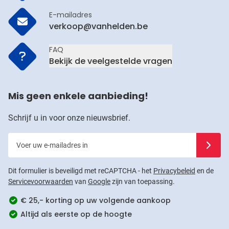
E-mailadres
verkoop@vanhelden.be
FAQ
Bekijk de veelgestelde vragen
Mis geen enkele aanbieding!
Schrijf u in voor onze nieuwsbrief.
Voer uw e-mailadres in
Schrijf u
Dit formulier is beveiligd met reCAPTCHA - het
Privacybeleid
en de
Servicevoorwaarden
van
Google
zijn van toepassing.
€ 25,- korting op uw volgende aankoop
Altijd als eerste op de hoogte