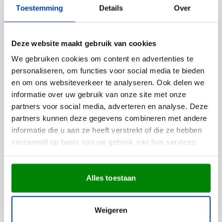
Toestemming
Details
Over
Anderen bekeken ook
Deze website maakt gebruik van cookies
Bestseller
We gebruiken cookies om content en advertenties te
(1)
personaliseren, om functies voor social media te bieden
Drinkfles Isabelle | 500 ml |
en om ons websiteverkeer te analyseren. Ook delen we
Gerecycleerd | RVS dop
informatie over uw gebruik van onze site met onze
Bedrukken vanaf 60 stuks
partners voor social media, adverteren en analyse. Deze
Levering vanaf
17 augustus
partners kunnen deze gegevens combineren met andere
001
005
017
018
007
+3
0,91
informatie die u aan ze heeft verstrekt of die ze hebben
vanaf
Bekijk
verzameld op basis van uw gebruik van hun services.
Bestseller
Alles toestaan
(3)
Kaartspel in doosje
Weigeren
Bedrukken vanaf 75 stuks