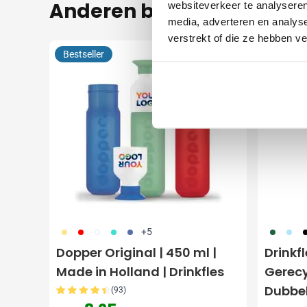
Anderen bekeken ook
websiteverkeer te analyseren
media, adverteren en analys
verstrekt of die ze hebben v
Bestseller
Aanbied
694
696
697
852
698
374
363
0
+5
Dopper Original | 450 ml |
Drinkfl
Made in Holland | Drinkfles
Gerecy
Dubbe
(93)