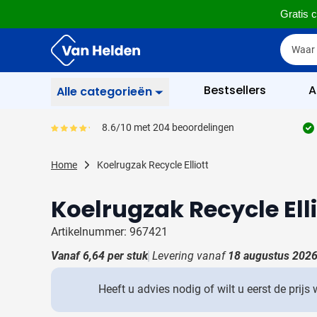
Gratis c
Ga naar de inhoud
Zoek
Zoek
Sla menu over
Bestsellers
A
Alle categorieën
Schrijfgerief
8.6/10 met 204 beoordelingen
Gemiddeld reviewpercentage is 86
Toon submenu voor Sc
Zakelijk & Kantoor
Home
Koelrugzak Recycle Elliott
Toon submenu voor Za
Drinkwaren
Toon submenu voor D
Koelrugzak Recycle Elli
Weggevertjes
Toon submenu voor W
Artikelnummer: 967421
Multimedia
Toon submenu voor M
Vanaf
6,64
per stuk
Levering vanaf
18 augustus 202
Tassen
Toon submenu voor T
Heeft u advies nodig of wilt u eerst de prijs
Gereedschap & Veiligheid
Toon submenu voor Ge