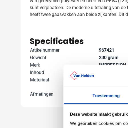
van gerecycled polyester en heeft een PEVA (13c
kunt verplaatsen. De moderne uitstraling van de
heeft twee gaasvakken aan beide zijkanten. Dit 
Specificaties
Artikelnummer
967421
Gewicht
230 gram
Merk
IMPRESSION
Inhoud
12000 ml
Materiaal
Allooi, Gaas, 
Kunststof, PE
Afmetingen
26.5 cm x 31 c
Toestemming
Deze website maakt gebruik
We gebruiken cookies om cont