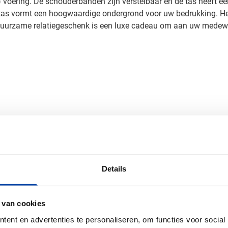
) voering. De schouderbanden zijn verstelbaar en de tas heeft 
 tas vormt een hoogwaardige ondergrond voor uw bedrukking. Het
duurzame relatiegeschenk is een luxe cadeau om aan uw medewerk
Gerecycled polyester, Klittenband,
 schuim korrels, PEVA, Zink
m x 15 cm (l x b x h)
Details
 van cookies
ent en advertenties te personaliseren, om functies voor social