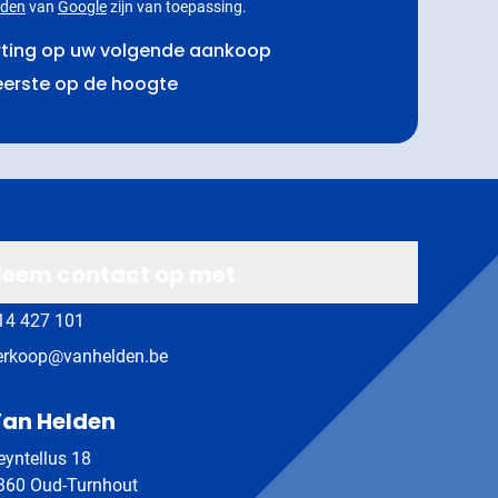
rden
van
Google
zijn van toepassing.
rting op uw volgende aankoop
 eerste op de hoogte
eem contact op met
14 427 101
erkoop@vanhelden.be
an Helden
eyntellus 18
360 Oud-Turnhout