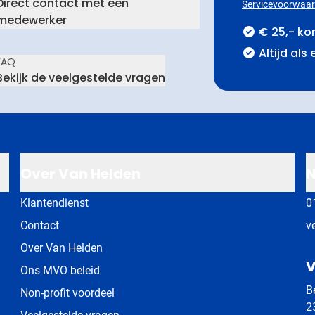
Direct contact met een
Servicevoorwaa
medewerker
€ 25,- ko
Altijd als
FAQ
Bekijk de veelgestelde vragen
Over Van Helden
N
Klantendienst
0
Contact
v
Over Van Helden
V
Ons MVO beleid
B
Non-profit voordeel
2