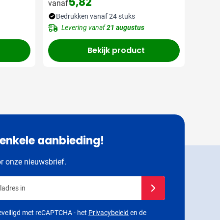
5,82
vanaf
Bedrukken vanaf 24 stuks
Levering vanaf
21 augustus
Bekijk product
 enkele aanbieding!
or onze nieuwsbrief.
adres in
Schrijf u in voor onze 
 beveiligd met reCAPTCHA - het
Privacybeleid
en de