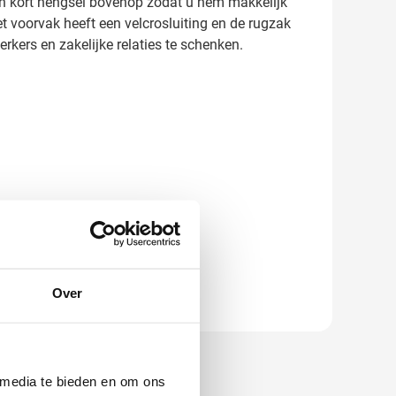
een kort hengsel bovenop zodat u hem makkelijk
 voorvak heeft een velcrosluiting en de rugzak
ers en zakelijke relaties te schenken.
Over
 media te bieden en om ons