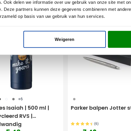
. Ook delen we informatie over uw gebruik van onze site met on
e. Deze partners kunnen deze gegevens combineren met andere i
erzameld op basis van uw gebruik van hun services.
ing
Bestseller
Weigeren
01
002
003
032
+6
es Isaiah | 500 ml |
Parker balpen Jotter s
cleerd RVS |
lwandig
(6)