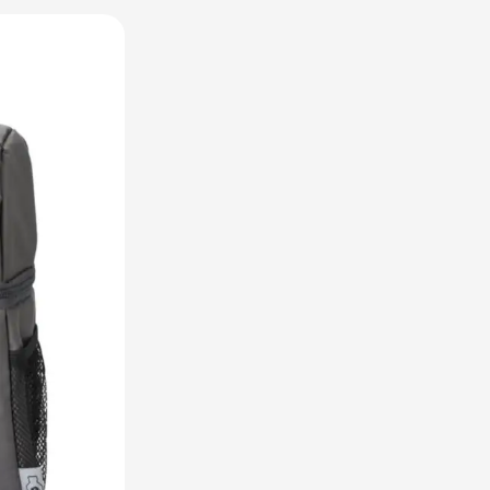
utdoor categorie
ome & Wellness categorie
en & Tafelen categorie
peelgoed categorie
leding categorie
uurzaam categorie
spiratie categorie
ties & overig categorie