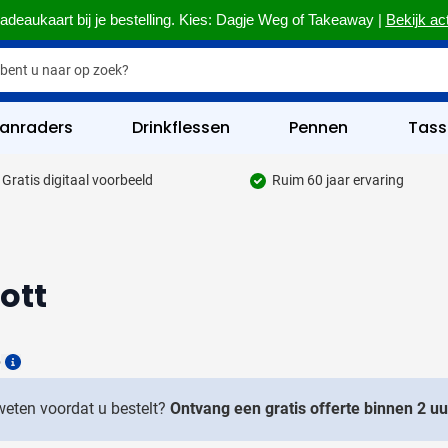
adeaukaart bij je bestelling. Kies: Dagje Weg of Takeaway |
Bekijk ac
anraders
Drinkflessen
Pennen
Tass
Gratis digitaal voorbeeld
Ruim 60 jaar ervaring
hrijfgerief categorie
kelijk & Kantoor categorie
rinkwaren categorie
ott
eggevertjes categorie
ultimedia categorie
6
Details
assen categorie
 weten voordat u bestelt?
Ontvang een gratis offerte binnen 2 uu
reedschap & Veiligheid categorie