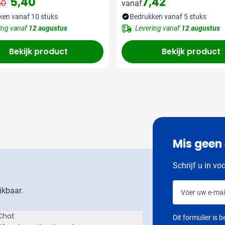
5,40
7,42
50
vanaf
Normale prijs
Speciale prijs
ken vanaf 10 stuks
Bedrukken vanaf 5 stuks
ing vanaf
12 augustus
Levering vanaf
12 augustus
Bekijk product
Bekijk product
Mis geen
Schrijf u in vo
Voer uw e-mail
ikbaar.
Chat
Dit formulier is