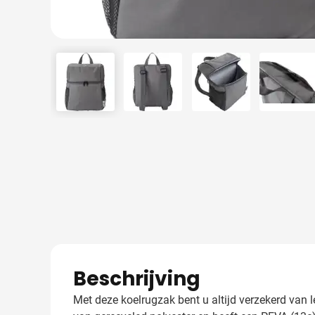
View larger image
View larger image
View larger image
View 
Beschrijving
Met deze koelrugzak bent u altijd verzekerd van l