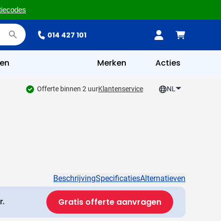
tiecodes
014 427 101
en
Merken
Acties
Offerte binnen 2 uur
Klantenservice
NL
Beschrijving
Specificaties
Alternatieven
Gratis offerte aanvragen
r.