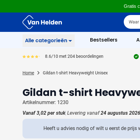
Gratis c
Ga naar de inhoud
Zoek
Zoek
Sla menu over
Bestsellers
A
Alle categorieën
Schrijfgerief
8.6/10 met 204 beoordelingen
Gemiddeld reviewpercentage is 86
Toon submenu voor Sc
Zakelijk & Kantoor
Home
Gildan t-shirt Heavyweight Unisex
Toon submenu voor Za
Drinkwaren
Toon submenu voor D
Gildan t-shirt Heavyw
Weggevertjes
Toon submenu voor W
Artikelnummer: 1230
Multimedia
Toon submenu voor M
Vanaf
3,02
per stuk
Levering vanaf
24 augustus 202
Tassen
Toon submenu voor T
Heeft u advies nodig of wilt u eerst de prijs
Gereedschap & Veiligheid
Toon submenu voor Ge