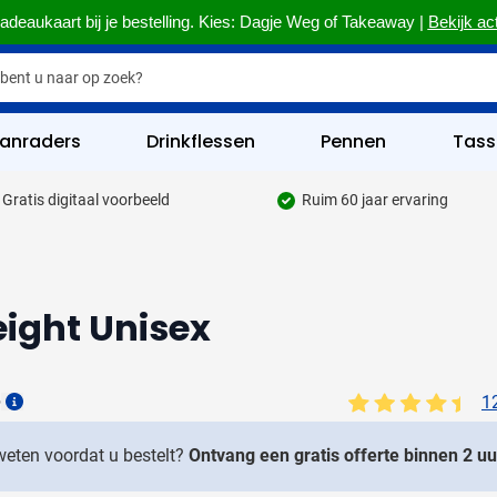
adeaukaart bij je bestelling. Kies: Dagje Weg of Takeaway |
Bekijk ac
anraders
Drinkflessen
Pennen
Tass
Gratis digitaal voorbeeld
Ruim 60 jaar ervaring
hrijfgerief categorie
kelijk & Kantoor categorie
rinkwaren categorie
eight Unisex
eggevertjes categorie
ultimedia categorie
6
1
Details
assen categorie
 weten voordat u bestelt?
Ontvang een gratis offerte binnen 2 uu
reedschap & Veiligheid categorie