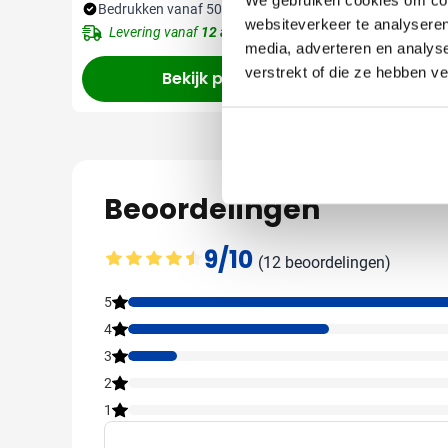
Bedrukken vanaf 50 stuks
Bedruk
websiteverkeer te analyseren
Levering vanaf
12 augustus
Lever
media, adverteren en analys
verstrekt of die ze hebben v
Bekijk product
Beoordelingen
9/10
(12 beoordelingen)
Gemiddelde beoordeling: 9 van 10
5
4
3
2
1