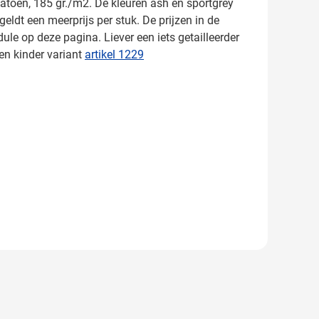
katoen, 185 gr./m2. De kleuren ash en sportgrey
eldt een meerprijs per stuk. De prijzen in de
ule op deze pagina. Liever een iets getailleerder
een kinder variant
artikel 1229