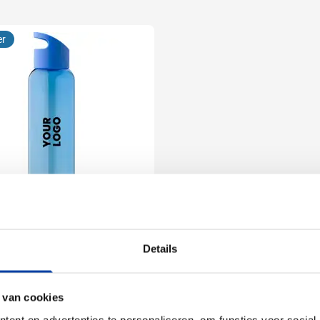
er
05
006
017
+3
es Active | 500 ml |
Details
cleerd | Draaglus
 van cookies
51
ent en advertenties te personaliseren, om functies voor social