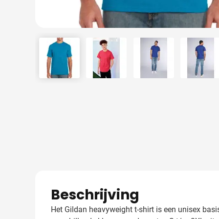
View larger image
View larger image
View larger image
View 
Beschrijving
Het Gildan heavyweight t-shirt is een unisex basi