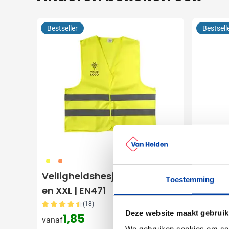
Bestseller
Bestsell
006
007
001
002
0
Veiligheidshesje See | M, XL
Drinkfl
Toestemming
en XXL | EN471
Gerecy
(18)
Deze website maakt gebruik
1,85
1,
vanaf
vanaf
We gebruiken cookies om cont