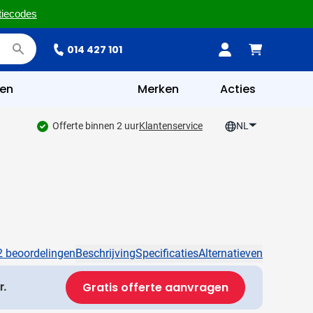
tiecodes
014 427 101
en
Merken
Acties
Offerte binnen 2 uur
Klantenservice
NL
2 beoordelingen
Beschrijving
Specificaties
Alternatieven
Gratis offerte aanvragen
r.