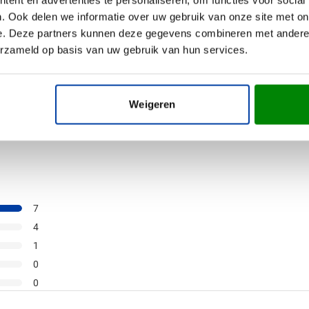
ken vanaf 15 stuks
. Ook delen we informatie over uw gebruik van onze site met on
ing vanaf
14 augustus
e. Deze partners kunnen deze gegevens combineren met andere i
erzameld op basis van uw gebruik van hun services.
Bekijk product
Weigeren
7
4
1
0
0