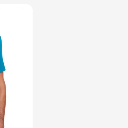
utdoor categorie
ome & Wellness categorie
en & Tafelen categorie
peelgoed categorie
leding categorie
uurzaam categorie
spiratie categorie
ties & overig categorie