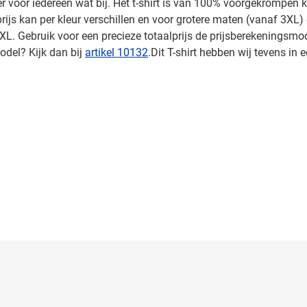
er voor iedereen wat bij. Het t-shirt is van 100% voorgekrompen 
ijs kan per kleur verschillen en voor grotere maten (vanaf 3XL) g
 XL. Gebruik voor een precieze totaalprijs de prijsberekeningsmod
del? Kijk dan bij
artikel 10132
.Dit T-shirt hebben wij tevens in 