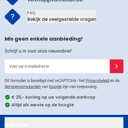
FAQ
Bekijk de veelgestelde vragen
Mis geen enkele aanbieding!
Schrijf u in voor onze nieuwsbrief.
Voer uw e-mailadres in
Schrijf u
Dit formulier is beveiligd met reCAPTCHA - het
Privacybeleid
en de
Servicevoorwaarden
van
Google
zijn van toepassing.
€ 25,- korting op uw volgende aankoop
Altijd als eerste op de hoogte
Snel naar