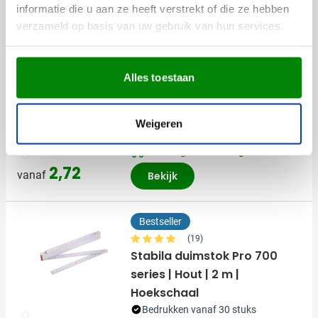
informatie die u aan ze heeft verstrekt of die ze hebben
Anderen bekeken ook
verzameld op basis van uw gebruik van hun services.
Bestseller
Alles toestaan
(12)
Vouwmeter Stabila Hi-Tec
600 series
Weigeren
Bedrukken vanaf 30 stuks
Levering vanaf
13 augustus
002
2,72
vanaf
Bekijk
Bestseller
(19)
Stabila duimstok Pro 700
series | Hout | 2 m |
Hoekschaal
Bedrukken vanaf 30 stuks
002