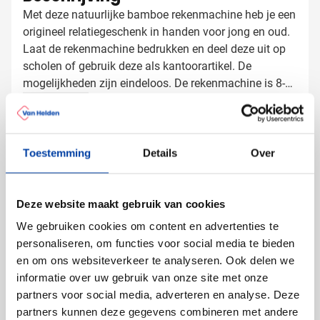
Met deze natuurlijke bamboe rekenmachine heb je een
origineel relatiegeschenk in handen voor jong en oud.
Laat de rekenmachine bedrukken en deel deze uit op
scholen of gebruik deze als kantoorartikel. De
mogelijkheden zijn eindeloos. De rekenmachine is 8-
cijferig en is voorzien van een leuk doolhofspel aan de
Lees meer
achterzijde.
Specificaties
Toestemming
Details
Over
Artikelnummer
710931
Gewicht
60 gram
Merk
IMPRESSION
Deze website maakt gebruik van cookies
Materiaal
ABS, Bamboe
We gebruiken cookies om content en advertenties te
Afmetingen
12.5 cm x 6.1 cm x 1.5
personaliseren, om functies voor social media te bieden
cm (l x b x h)
en om ons websiteverkeer te analyseren. Ook delen we
informatie over uw gebruik van onze site met onze
partners voor social media, adverteren en analyse. Deze
partners kunnen deze gegevens combineren met andere