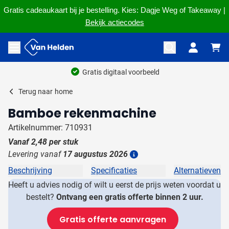
Gratis cadeaukaart bij je bestelling. Kies: Dagje Weg of Takeaway |
Bekijk actiecodes
Ga naar de inhoud
Menu openen
Gratis digitaal voorbeeld
Terug naar
home
Bamboe rekenmachine
Artikelnummer: 710931
Vanaf
2,48
per stuk
Levering vanaf
17 augustus 2026
Details
Beschrijving
Specificaties
Alternatieven
Heeft u advies nodig of wilt u eerst de prijs weten voordat u
bestelt?
Ontvang een gratis offerte binnen 2 uur.
Gratis offerte aanvragen