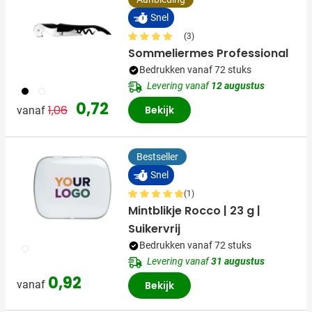
Snel
(3)
Sommeliermes Professional
Bedrukken vanaf 72 stuks
Levering vanaf
12 augustus
001
002
Normale prijs
Speciale prijs
0,72
1,06
Bekijk
vanaf
Bestseller
Snel
(1)
Mintblikje Rocco | 23 g |
Suikervrij
Bedrukken vanaf 72 stuks
002
Levering vanaf
31 augustus
0,92
vanaf
Bekijk