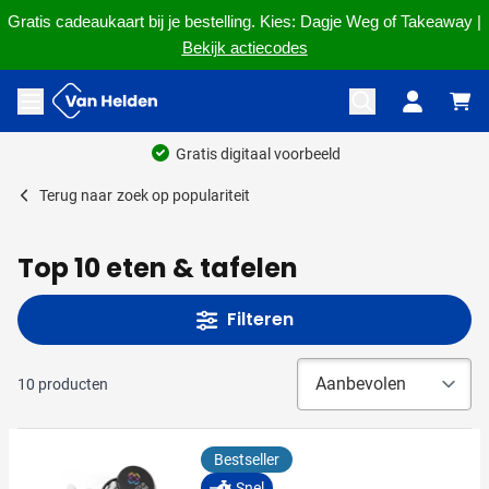
Gratis cadeaukaart bij je bestelling. Kies: Dagje Weg of Takeaway |
Bekijk actiecodes
Ga naar de inhoud
Menu openen
Gratis digitaal voorbeeld
Terug naar
zoek op populariteit
Top 10 eten & tafelen
Filteren
10
producten
Bestseller
Snel