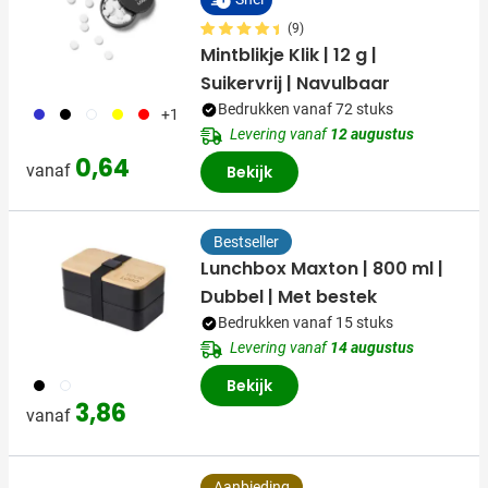
(9)
Mintblikje Klik | 12 g |
Suikervrij | Navulbaar
Bedrukken vanaf 72 stuks
023
001
002
006
008
+1
Levering vanaf
12 augustus
0,64
vanaf
Bekijk
Bestseller
Lunchbox Maxton | 800 ml |
Dubbel | Met bestek
Bedrukken vanaf 15 stuks
Levering vanaf
14 augustus
001
002
Bekijk
3,86
vanaf
Aanbieding