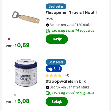
Bestseller
Flesopener Travis | Hout |
RVS
Bedrukken vanaf 120 stuks
Levering vanaf
14 augustus
011
Bekijk
0,59
vanaf
Bestseller
Snel
(4)
Stroopwafels in blik
Bedrukken vanaf 24 stuks
Levering vanaf
12 augustus
009
032
5,08
Bekijk
vanaf