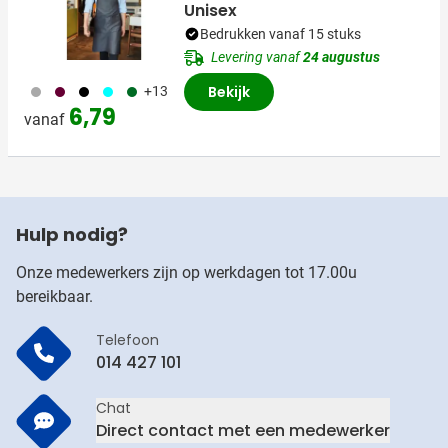
Unisex
Bedrukken vanaf 15 stuks
Levering vanaf
24 augustus
491
010
001
166
134
Bekijk
+13
6,79
vanaf
Hulp nodig?
Onze medewerkers zijn op werkdagen tot 17.00u
bereikbaar.
Telefoon
014 427 101
Chat
Direct contact met een medewerker