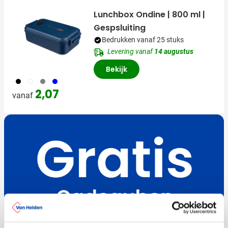
Lunchbox Ondine | 800 ml |
Gespsluiting
Bedrukken vanaf 25 stuks
Levering vanaf
14 augustus
Bekijk
001
002
003
005
2,07
vanaf