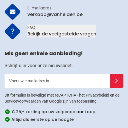
E-mailadres
verkoop@vanhelden.be
FAQ
Bekijk de veelgestelde vragen
Mis geen enkele aanbieding!
Schrijf u in voor onze nieuwsbrief.
Voer uw e-mailadres in
Schrijf u
Dit formulier is beveiligd met reCAPTCHA - het
Privacybeleid
en de
Servicevoorwaarden
van
Google
zijn van toepassing.
€ 25,- korting op uw volgende aankoop
Altijd als eerste op de hoogte