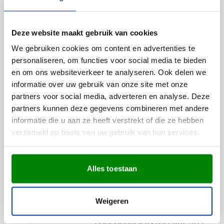
Zonnebrand Factor 30 [30
ml]
Bedrukken vanaf 50 stuks
Deze website maakt gebruik van cookies
Levering vanaf
28 augustus
We gebruiken cookies om content en advertenties te
Bekijk
personaliseren, om functies voor social media te bieden
002
en om ons websiteverkeer te analyseren. Ook delen we
1,35
vanaf
informatie over uw gebruik van onze site met onze
partners voor social media, adverteren en analyse. Deze
partners kunnen deze gegevens combineren met andere
Zonnebrand | Factor 30 | 35
informatie die u aan ze heeft verstrekt of die ze hebben
ml
verzameld op basis van uw gebruik van hun services.
Bedrukken vanaf 25 stuks
Levering vanaf
2 november
Bekijk
Alles toestaan
011
1,54
vanaf
Weigeren