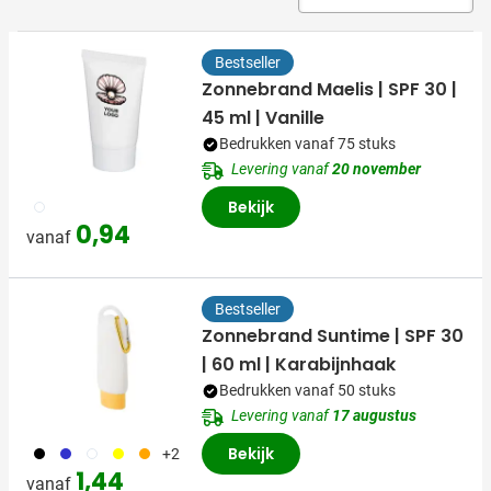
Bestseller
Zonnebrand Maelis | SPF 30 |
45 ml | Vanille
Bedrukken vanaf 75 stuks
Levering vanaf
20 november
002
Bekijk
0,94
vanaf
Bestseller
Zonnebrand Suntime | SPF 30
| 60 ml | Karabijnhaak
Bedrukken vanaf 50 stuks
Levering vanaf
17 augustus
001
023
002
006
007
Bekijk
+2
1,44
vanaf