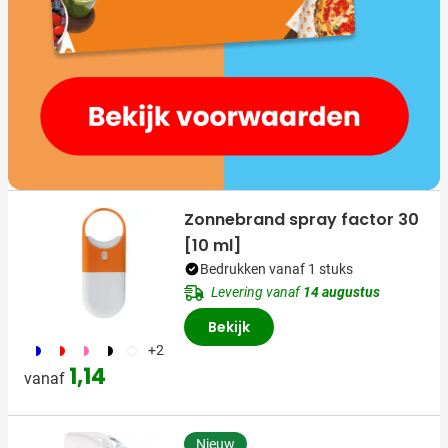
Zonnebrand spray factor 30
[10 ml]
Bedrukken vanaf 1 stuks
Levering vanaf
14 augustus
Bekijk
187
188
189
169
504
+2
1,14
vanaf
Nieuw