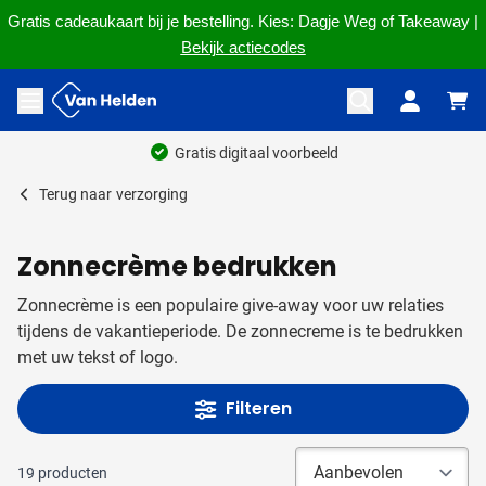
Gratis cadeaukaart bij je bestelling. Kies: Dagje Weg of Takeaway |
Bekijk actiecodes
Ga naar de inhoud
Menu openen
Ruim 60 jaar ervaring
Terug naar
verzorging
Zonnecrème bedrukken
Zonnecrème is een populaire give-away voor uw relaties
tijdens de vakantieperiode. De zonnecreme is te bedrukken
met uw tekst of logo.
Filteren
19
producten