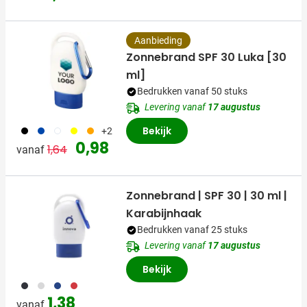
Aanbieding
Zonnebrand SPF 30 Luka [30
ml]
Bedrukken vanaf 50 stuks
Levering vanaf
17 augustus
001
023
002
006
007
Bekijk
+2
Normale prijs
Speciale prijs
0,98
1,64
vanaf
Zonnebrand | SPF 30 | 30 ml |
Karabijnhaak
Bedrukken vanaf 25 stuks
Levering vanaf
17 augustus
Bekijk
001
002
005
008
1,38
vanaf