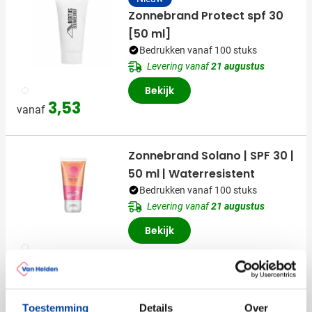
Zonnebrand Protect spf 30
[50 ml]
Bedrukken vanaf 100 stuks
Levering vanaf
21 augustus
002
Bekijk
3,53
vanaf
Zonnebrand Solano | SPF 30 |
50 ml | Waterresistent
Bedrukken vanaf 100 stuks
Levering vanaf
21 augustus
Bekijk
002
2,70
vanaf
Toestemming
Details
Over