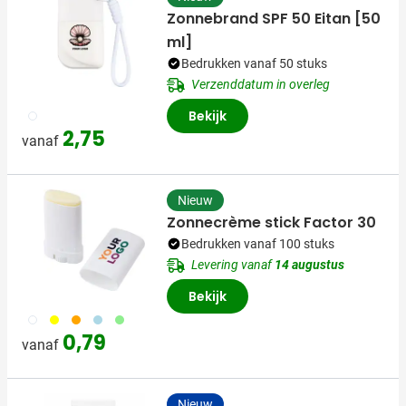
Zonnebrand SPF 50 Eitan [50
ml]
Bedrukken vanaf 50 stuks
Verzenddatum in overleg
002
Bekijk
2,75
vanaf
Nieuw
Zonnecrème stick Factor 30
Bedrukken vanaf 100 stuks
Levering vanaf
14 augustus
Bekijk
002
006
007
018
019
0,79
vanaf
Nieuw