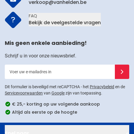
verkoop@vanhelden.be
FAQ
Bekijk de veelgestelde vragen
Mis geen enkele aanbieding!
Schrijf u in voor onze nieuwsbrief.
Voer uw e-mailadres in
Schrijf u
Dit formulier is beveiligd met reCAPTCHA - het
Privacybeleid
en de
Servicevoorwaarden
van
Google
zijn van toepassing.
€ 25,- korting op uw volgende aankoop
Altijd als eerste op de hoogte
Snel naar