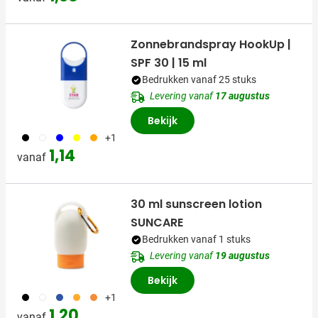
Zonnebrandspray HookUp |
SPF 30 | 15 ml
Bedrukken vanaf 25 stuks
Levering vanaf
17 augustus
Bekijk
001
002
005
006
007
+1
1,14
vanaf
30 ml sunscreen lotion
SUNCARE
Bedrukken vanaf 1 stuks
Levering vanaf
19 augustus
Bekijk
001
002
005
006
007
+1
1,20
vanaf