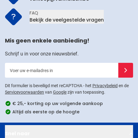
FAQ
Bekijk de veelgestelde vragen
Mis geen enkele aanbieding!
Schrijf u in voor onze nieuwsbrief.
Voer uw e-mailadres in
Schrijf u
Dit formulier is beveiligd met reCAPTCHA - het
Privacybeleid
en de
Servicevoorwaarden
van
Google
zijn van toepassing.
€ 25,- korting op uw volgende aankoop
Altijd als eerste op de hoogte
Snel naar