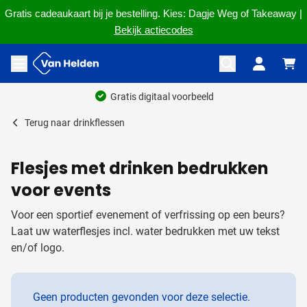
Gratis cadeaukaart bij je bestelling. Kies: Dagje Weg of Takeaway |
Bekijk actiecodes
Ga naar de inhoud
Menu openen
Gratis digitaal voorbeeld
Terug naar
drinkflessen
Flesjes met drinken bedrukken
voor events
Voor een sportief evenement of verfrissing op een beurs?
Laat uw waterflesjes incl. water bedrukken met uw tekst
en/of logo.
Geen producten gevonden voor deze selectie.