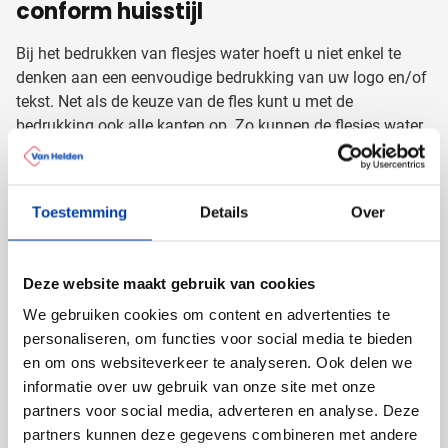
conform huisstijl
Bij het bedrukken van flesjes water hoeft u niet enkel te
denken aan een eenvoudige bedrukking van uw logo en/of
tekst. Net als de keuze van de fles kunt u met de
bedrukking ook alle kanten op. Zo kunnen de flesjes water
in full colour bedrukt worden. Hierdoor profiteert u van een
hoogwaardige fotokwaliteit en kunt u uw bedrukte flesjes
water compleet laten aansluiten bij uw boodschap en
Toestemming
Details
Over
huisstijl. Laat bijvoorbeeld de flesjes water bedrukken met
een leuke foto van uw bedrijfspand, logo of naam.
Deze website maakt gebruik van cookies
Uw bedrukte flesjes water bestelt u
We gebruiken cookies om content en advertenties te
eenvoudig online
personaliseren, om functies voor social media te bieden
en om ons websiteverkeer te analyseren. Ook delen we
Via de webshop geeft u in enkele stappen al uw wensen
informatie over uw gebruik van onze site met onze
aan. Denk aan de minimale afname, kleur, opdruk etc.
partners voor social media, adverteren en analyse. Deze
Wanneer wij al uw wensen hebben ontvangen, sturen wij u
partners kunnen deze gegevens combineren met andere
een digitale drukproef toe. Hierop ziet u precies hoe uw